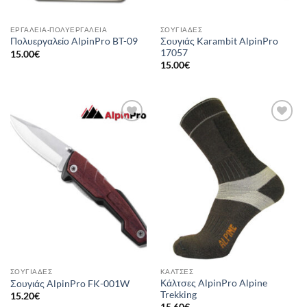
ΕΡΓΑΛΕΊΑ-ΠΟΛΥΕΡΓΑΛΕΊΑ
ΣΟΥΓΙΆΔΕΣ
Σουγιάς Karambit AlpinPro
Πολυεργαλείο AlpinPro BT-09
17057
15.00
€
15.00
€
Add to
Add to
wishlist
wishlist
ΣΟΥΓΙΆΔΕΣ
ΚΆΛΤΣΕΣ
Κάλτσες AlpinPro Alpine
Σουγιάς AlpinPro FK-001W
Trekking
15.20
€