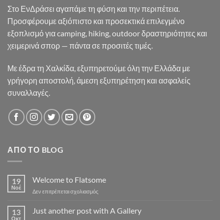
Στο ΕνΔράσει αγαπάμε τη φύση και την περιπέτεια.
Προσφέρουμε αξιόπιστο και προσεκτικά επιλεγμένο
εξοπλισμό για camping, hiking, outdoor δραστηριότητες και
χειμερινά σπορ — πάντα σε προσιτές τιμές.
Με έδρα τη Χαλκίδα, εξυπηρετούμε όλη την Ελλάδα με
γρήγορη αποστολή, άμεση εξυπηρέτηση και ασφαλείς
συναλλαγές.
ΑΠΌ ΤΟ BLOG
Welcome to Flatsome
19
Νοέ
στο
Δεν επιτρέπεται σχολιασμός
Welcome
to
Just another post with A Gallery
13
Flatsome
Οκτ