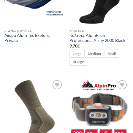
ΑΙΏΡΕΣ-ΚΟΎΝΙΕΣ
ΚΆΛΤΣΕΣ
Αιώρα Alpin Tec Explorer
Κάλτσες AlpinPron
Private
Professional Army 2000 Black
9.70
€
Large
Medium
Small
XLarge
Add to
Add to
wishlist
wishlist