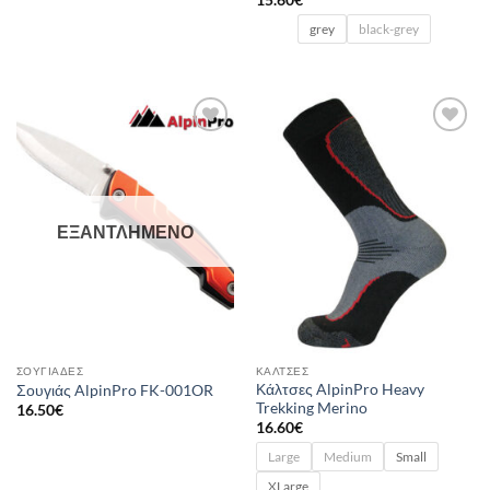
15.60
€
grey
black-grey
Add to
Add to
wishlist
wishlist
ΕΞΑΝΤΛΗΜΈΝΟ
ΣΟΥΓΙΆΔΕΣ
ΚΆΛΤΣΕΣ
Κάλτσες AlpinPro Heavy
Σουγιάς AlpinPro FK-001OR
Trekking Merino
16.50
€
16.60
€
Large
Medium
Small
XLarge