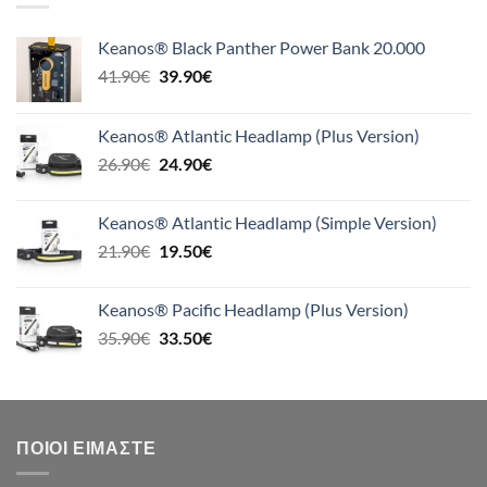
Keanos® Black Panther Power Bank 20.000
Original
Η
41.90
€
39.90
€
price
τρέχουσα
was:
τιμή
Keanos® Atlantic Headlamp (Plus Version)
41.90€.
είναι:
Original
Η
26.90
€
24.90
€
39.90€.
price
τρέχουσα
was:
τιμή
Keanos® Atlantic Headlamp (Simple Version)
26.90€.
είναι:
Original
Η
21.90
€
19.50
€
24.90€.
price
τρέχουσα
was:
τιμή
Keanos® Pacific Headlamp (Plus Version)
21.90€.
είναι:
Original
Η
35.90
€
33.50
€
19.50€.
price
τρέχουσα
was:
τιμή
35.90€.
είναι:
33.50€.
ΠΟΙΟΙ ΕΊΜΑΣΤΕ