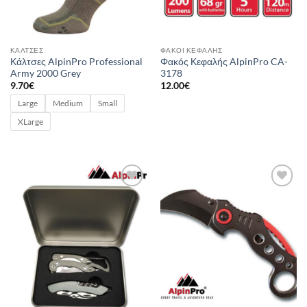
ΚΆΛΤΣΕΣ
ΦΑΚΟΊ ΚΕΦΑΛΉΣ
Κάλτσες AlpinPro Professional
Φακός Κεφαλής AlpinPro CA-
Army 2000 Grey
3178
9.70
€
12.00
€
Large
Medium
Small
XLarge
Add to
Add to
wishlist
wishlist