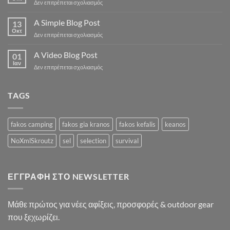
στο
Δεν επιτρέπεται σχολιασμός
Just
another
A Simple Blog Post
13
post
Οκτ
στο
Δεν επιτρέπεται σχολιασμός
with
A
A
Simple
A Video Blog Post
Gallery
01
Blog
Ιαν
στο
Δεν επιτρέπεται σχολιασμός
Post
A
Video
Blog
TAGS
Post
fakos camping
fakos gia kranos
fakos kefalis
keanos
NoXmlSkroutz
sel
selection
survival
ΕΓΓΡΑΦΉ ΣΤΟ NEWSLETTER
Μάθε πρώτος για νέες αφίξεις, προσφορές & outdoor gear
που ξεχωρίζει.