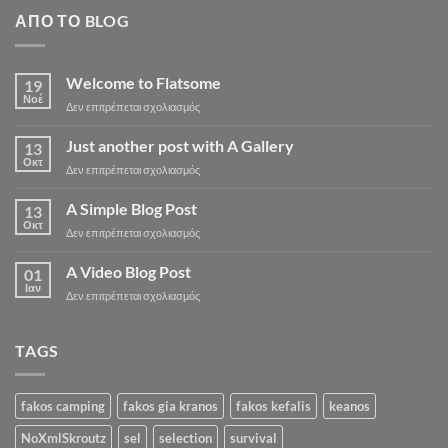
ΑΠΌ ΤΟ BLOG
Welcome to Flatsome
19
Νοέ
Δεν επιτρέπεται σχολιασμός
Just another post with A Gallery
13
Οκτ
Δεν επιτρέπεται σχολιασμός
A Simple Blog Post
13
Οκτ
Δεν επιτρέπεται σχολιασμός
A Video Blog Post
01
Ιαν
Δεν επιτρέπεται σχολιασμός
TAGS
fakos camping
fakos gia kranos
fakos kefalis
keanos
NoXmlSkroutz
sel
selection
survival