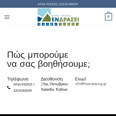
6936-952922 | 22210-80059
0
Πώς μπορούμε
να σας βοηθήσουμε;
Τηλέφωνα
Διεύθυνση
Email
info@freecamping.gr
28ης Οκτωβρίου
6936-952922 |
Χαλκίδα, Εύβοια
22210-80059