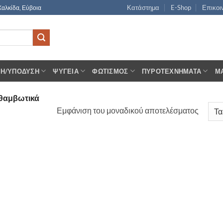
Κατάστημα
E-Shop
Επικοι
Χαλκίδα, Εύβοια
ΣΗ/ΥΠΌΔΥΣΗ
ΨΥΓΕΊΑ
ΦΩΤΙΣΜΌΣ
ΠΥΡΟΤΕΧΝΉΜΑΤΑ
Μ
θαμβωτικά
Εμφάνιση του μοναδικού αποτελέσματος
 to
list