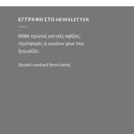
:
0€.
ΕΓΓΡΑΦΉ ΣΤΟ NEWSLETTER
Μάθε πρώτος για νέες αφίξεις,
προσφορές & outdoor gear που
ξεχωρίζει.
(insert contact form here)