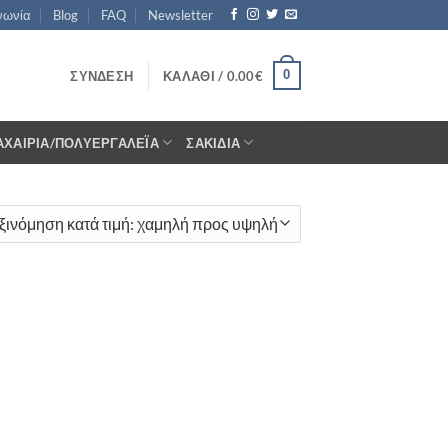
νωνία
Blog
FAQ
Newsletter
0
ΣΎΝΔΕΣΗ
ΚΑΛΆΘΙ /
0.00
€
ΑΧΑΊΡΙΑ/ΠΟΛΥΕΡΓΑΛΈΙΑ
ΣΑΚΊΔΙΑ