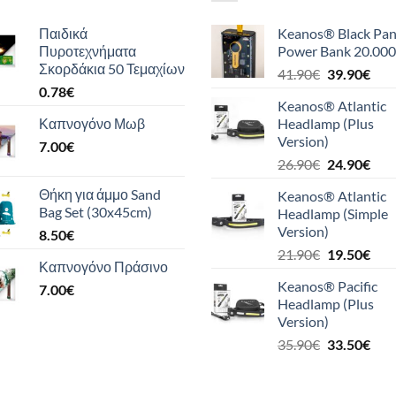
Παιδικά
Keanos® Black Pan
Πυροτεχνήματα
Power Bank 20.000
Σκορδάκια 50 Τεμαχίων
Original
Η
41.90
€
39.90
€
0.78
€
price
τρέ
Keanos® Atlantic
was:
τιμή
Καπνογόνο Μωβ
Headlamp (Plus
41.90€.
είναι
Version)
7.00
€
39.9
Original
Η
26.90
€
24.90
€
price
τρέ
Θήκη για άμμο Sand
Keanos® Atlantic
was:
τιμή
Bag Set (30x45cm)
Headlamp (Simple
26.90€.
είναι
Version)
8.50
€
24.9
Original
Η
21.90
€
19.50
€
Καπνογόνο Πράσινο
price
τρέ
Keanos® Pacific
7.00
€
was:
τιμή
Headlamp (Plus
21.90€.
είναι
Version)
19.5
Original
Η
35.90
€
33.50
€
price
τρέ
was:
τιμή