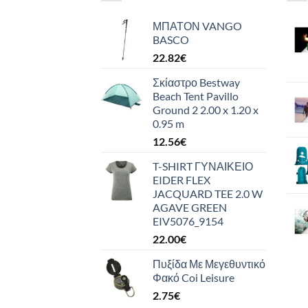
ΜΠΑΤΟΝ VANGO
BASCO
22.82
€
Σκίαστρο Bestway
Beach Tent Pavillo
Ground 2 2.00 x 1.20 x
0.95 m
12.56
€
T-SHIRT ΓΥΝΑΙΚΕΙΟ
EIDER FLEX
JACQUARD TEE 2.0 W
AGAVE GREEN
EIV5076_9154
22.00
€
Πυξίδα Με Μεγεθυντικό
Φακό Coi Leisure
2.75
€