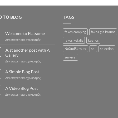
35.90€.
είναι
33.5
Ό ΤΟ BLOG
TAGS
fakos camping
fakos gia kranos
Welcome to Flatsome
στο
Δεν επιτρέπεται σχολιασμός
fakos kefalis
keanos
Welcome
to
NoXmlSkroutz
sel
selection
Just another post with A
Flatsome
Gallery
survival
στο
Δεν επιτρέπεται σχολιασμός
Just
another
A Simple Blog Post
post
στο
Δεν επιτρέπεται σχολιασμός
with
A
A
Simple
A Video Blog Post
Gallery
Blog
στο
Δεν επιτρέπεται σχολιασμός
Post
A
Video
Blog
Post