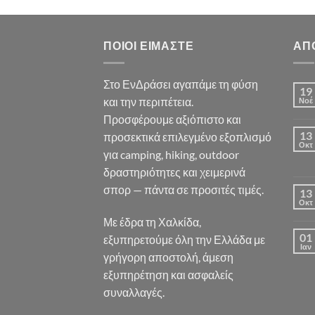
ΠΟΙΟΙ ΕΊΜΑΣΤΕ
ΑΠ
Στο ΕνΔράσει αγαπάμε τη φύση
19
και την περιπέτεια.
Νοέ
Προσφέρουμε αξιόπιστο και
13
προσεκτικά επιλεγμένο εξοπλισμό
Οκτ
για camping, hiking, outdoor
δραστηριότητες και χειμερινά
σπορ — πάντα σε προσιτές τιμές.
13
Οκτ
Με έδρα τη Χαλκίδα,
01
εξυπηρετούμε όλη την Ελλάδα με
Ιαν
γρήγορη αποστολή, άμεση
εξυπηρέτηση και ασφαλείς
συναλλαγές.