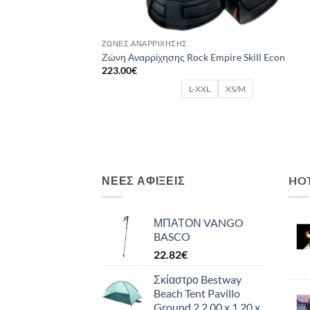
ΖΏΝΕΣ ΑΝΑΡΡΊΧΗΣΗΣ
Ζώνη Αναρρίχησης Rock Empire Skill Econ
223.00
€
L-XXL
XS/M
ΝΈΕΣ ΑΦΊΞΕΙΣ
HO
ΜΠΑΤΟΝ VANGO
BASCO
22.82
€
Σκίαστρο Bestway
Beach Tent Pavillo
Ground 2 2.00 x 1.20 x