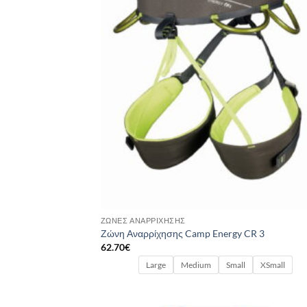
ΖΏΝΕΣ ΑΝΑΡΡΊΧΗΣΗΣ
Ζώνη Αναρρίχησης Camp Energy CR 3
62.70
€
Large
Medium
Small
XSmall