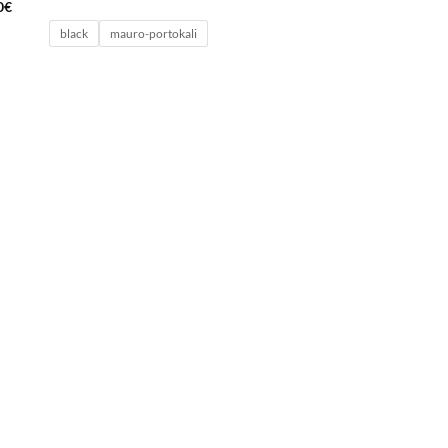
0
€
black
mauro-portokali