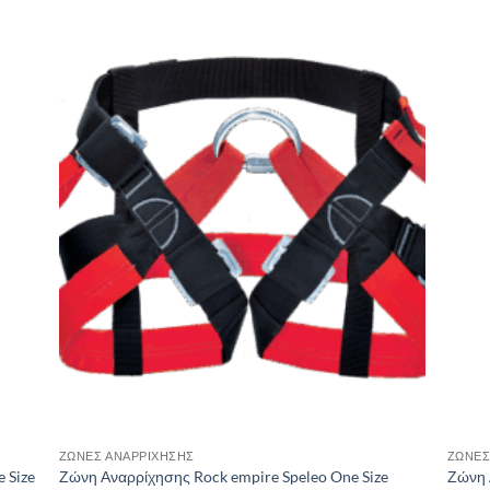
 to
Add to
list
wishlist
ΖΏΝΕΣ ΑΝΑΡΡΊΧΗΣΗΣ
ΖΏΝΕΣ
 Size
Ζώνη Αναρρίχησης Rock empire Speleo One Size
Ζώνη Α