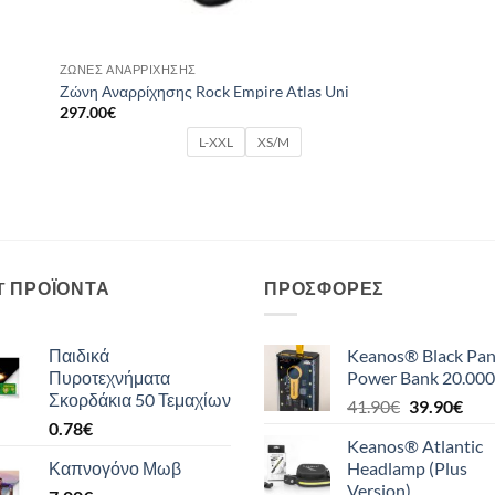
ΖΏΝΕΣ ΑΝΑΡΡΊΧΗΣΗΣ
Ζώνη Αναρρίχησης Rock Empire Atlas Uni
297.00
€
L-XXL
XS/M
T ΠΡΟΪΌΝΤΑ
ΠΡΟΣΦΟΡΈΣ
Παιδικά
Keanos® Black Pan
Πυροτεχνήματα
Power Bank 20.000
Σκορδάκια 50 Τεμαχίων
Original
Η
41.90
€
39.90
€
0.78
€
price
τρέ
Keanos® Atlantic
was:
τιμή
Καπνογόνο Μωβ
Headlamp (Plus
41.90€.
είναι
Version)