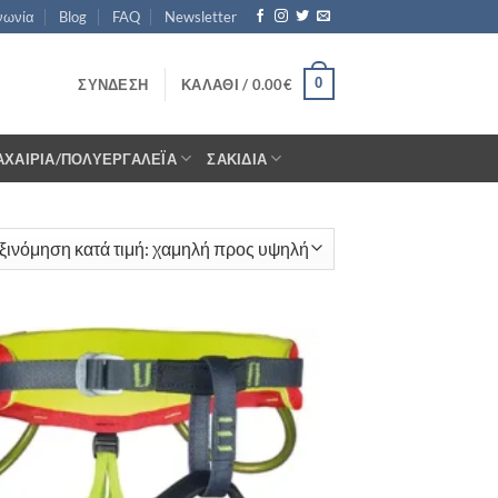
νωνία
Blog
FAQ
Newsletter
0
ΣΎΝΔΕΣΗ
ΚΑΛΆΘΙ /
0.00
€
ΑΧΑΊΡΙΑ/ΠΟΛΥΕΡΓΑΛΈΙΑ
ΣΑΚΊΔΙΑ
Add to
wishlist