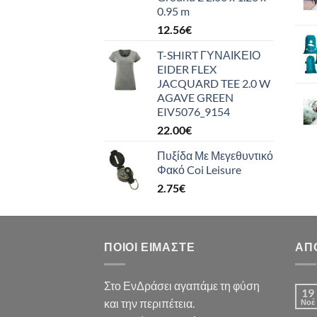
0.95 m
12.56
€
T-SHIRT ΓΥΝΑΙΚΕΙΟ
EIDER FLEX
JACQUARD TEE 2.0 W
AGAVE GREEN
EIV5076_9154
22.00
€
Πυξίδα Με Μεγεθυντικό
Φακό Coi Leisure
2.75
€
ΠΟΙΟΙ ΕΊΜΑΣΤΕ
ΑΠ
Στο ΕνΔράσει αγαπάμε τη φύση
19
και την περιπέτεια.
Νοέ