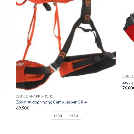
ΖΏΝΕΣ
Ζώνη 
76.00
ΖΏΝΕΣ ΑΝΑΡΡΊΧΗΣΗΣ
Ζώνη Αναρρίχησης Camp Jasper CR 4
69.50
€
M/XL
XS/M