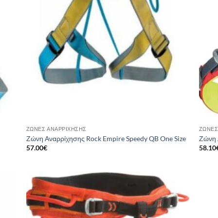
ΖΏΝΕΣ ΑΝΑΡΡΊΧΗΣΗΣ
ΖΏΝΕΣ
Ζώνη Αναρρίχησης Rock Empire Speedy QB One Size
Ζώνη 
57.00
€
58.10
 to
Add to
list
wishlist