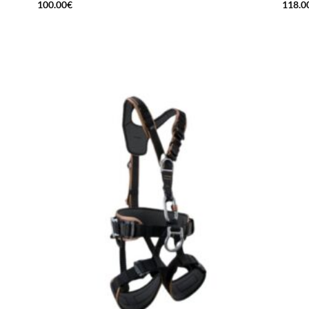
100.00
€
118.0
 to
Add to
list
wishlist