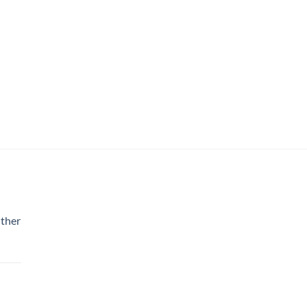
ther
χουσα
: