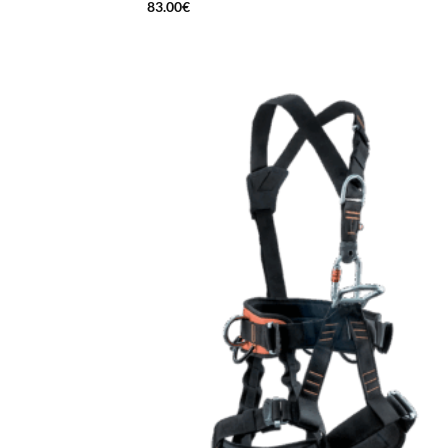
83.00
€
Add
wish