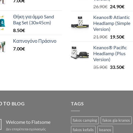
7.00
€
39.9
Original
Η
26.90
€
24.90
€
price
τρέ
Θήκη για άμμο Sand
Keanos® Atlantic
was:
τιμή
Bag Set (30x45cm)
Headlamp (Simple
26.90€.
είναι
Version)
8.50
€
24.9
Original
Η
21.90
€
19.50
€
Καπνογόνο Πράσινο
price
τρέ
Keanos® Pacific
7.00
€
was:
τιμή
Headlamp (Plus
21.90€.
είναι
Version)
19.5
Original
Η
35.90
€
33.50
€
price
τρέ
was:
τιμή
35.90€.
είναι
33.5
Ό ΤΟ BLOG
TAGS
fakos camping
fakos gia kranos
Welcome to Flatsome
στο
Δεν επιτρέπεται σχολιασμός
fakos kefalis
keanos