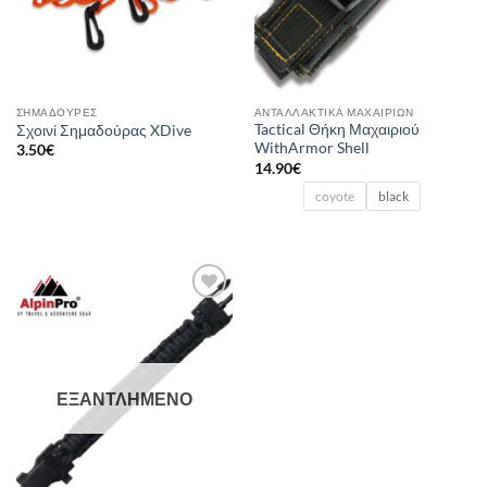
ΣΗΜΑΔΟΎΡΕΣ
ΑΝΤΑΛΛΑΚΤΙΚΆ ΜΑΧΑΙΡΙΏΝ
Tactical Θήκη Μαχαιριού
Σχοινί Σημαδούρας XDive
WithArmor Shell
3.50
€
14.90
€
coyote
black
Add to
wishlist
ΕΞΑΝΤΛΗΜΈΝΟ