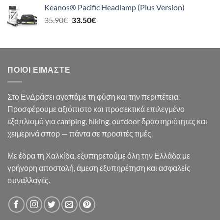
was:
τιμή
Keanos® Pacific Headlamp (Plus Version)
21.90€.
είναι:
Original
Η
35.90
€
33.50
€
19.50€.
price
τρέχουσα
was:
τιμή
35.90€.
είναι:
33.50€.
ΠΟΙΟΙ ΕΊΜΑΣΤΕ
Στο ΕνΔράσει αγαπάμε τη φύση και την περιπέτεια.
Προσφέρουμε αξιόπιστο και προσεκτικά επιλεγμένο
εξοπλισμό για camping, hiking, outdoor δραστηριότητες και
χειμερινά σπορ — πάντα σε προσιτές τιμές.
Με έδρα τη Χαλκίδα, εξυπηρετούμε όλη την Ελλάδα με
γρήγορη αποστολή, άμεση εξυπηρέτηση και ασφαλείς
συναλλαγές.