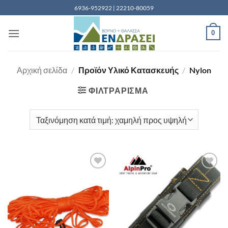
Μετάβαση
6936-952922 | 22210-80059
στο
περιεχόμενο
0
Αρχική σελίδα
/
Προϊόν Υλικό Κατασκευής
/
Nylon
ΦΙΛΤΡΆΡΙΣΜΑ
Add to
Add to
wishlist
wishlist