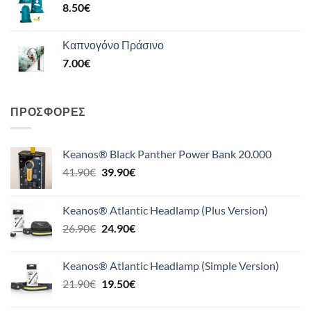
8.50
€
Καπνογόνο Πράσινο
7.00
€
ΠΡΟΣΦΟΡΈΣ
Keanos® Black Panther Power Bank 20.000
Original
Η
41.90
€
39.90
€
price
τρέχουσα
was:
τιμή
Keanos® Atlantic Headlamp (Plus Version)
41.90€.
είναι:
Original
Η
26.90
€
24.90
€
39.90€.
price
τρέχουσα
was:
τιμή
Keanos® Atlantic Headlamp (Simple Version)
26.90€.
είναι:
Original
Η
21.90
€
19.50
€
24.90€.
price
τρέχουσα