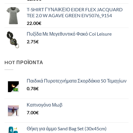
T-SHIRT ΓΥΝΑΙΚΕΙΟ EIDER FLEX JACQUARD
TEE 2.0 W AGAVE GREEN EIV5076_9154
22.00
€
Πυξίδα Με Μεγεθυντικό Φακό Coi Leisure
2.75
€
HOT ΠΡΟΪΌΝΤΑ
Παιδικά Πυροτεχνήματα Σκορδάκια 50 Τεμαχίων
0.78
€
Καπνογόνο Μωβ
7.00
€
Θήκη για άμμο Sand Bag Set (30x45cm)