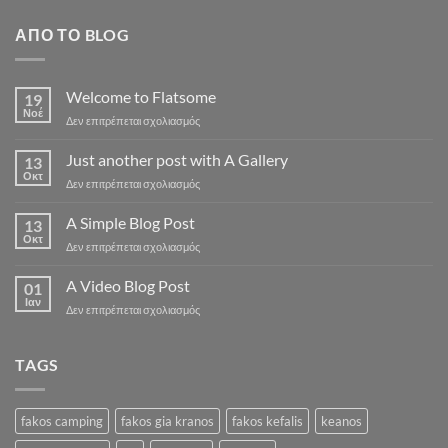
ΑΠΌ ΤΟ BLOG
Welcome to Flatsome
19
Νοέ
στο
Δεν επιτρέπεται σχολιασμός
Welcome
to
Just another post with A Gallery
13
Flatsome
Οκτ
στο
Δεν επιτρέπεται σχολιασμός
Just
another
A Simple Blog Post
13
post
Οκτ
στο
Δεν επιτρέπεται σχολιασμός
with
A
A
Simple
A Video Blog Post
Gallery
01
Blog
Ιαν
στο
Δεν επιτρέπεται σχολιασμός
Post
A
Video
Blog
TAGS
Post
fakos camping
fakos gia kranos
fakos kefalis
keanos