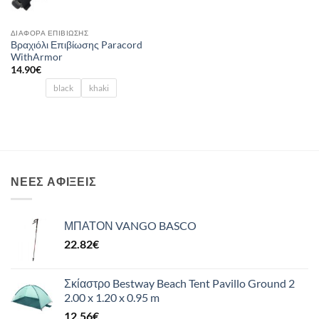
ΔΙΆΦΟΡΑ ΕΠΙΒΊΩΣΗΣ
Βραχιόλι Επιβίωσης Paracord
WithArmor
14.90
€
black
khaki
ΝΈΕΣ ΑΦΊΞΕΙΣ
ΜΠΑΤΟΝ VANGO BASCO
22.82
€
Σκίαστρο Bestway Beach Tent Pavillo Ground 2
2.00 x 1.20 x 0.95 m
12.56
€