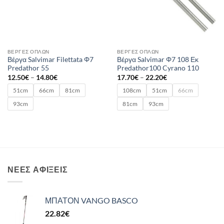
ΒΈΡΓΕΣ ΌΠΛΩΝ
ΒΈΡΓΕΣ ΌΠΛΩΝ
Βέργα Salvimar Filettata Φ7
Βέργα Salvimar Φ7 108 Εκ
Predathor 55
Predathor100 Cyrano 110
Price
Price
12.50
€
–
14.80
€
17.70
€
–
22.20
€
range:
range:
12.50€
17.70€
51cm
66cm
81cm
108cm
51cm
66cm
through
through
14.80€
22.20€
93cm
81cm
93cm
ΝΈΕΣ ΑΦΊΞΕΙΣ
ΜΠΑΤΟΝ VANGO BASCO
22.82
€