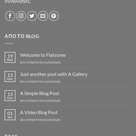
συναλλαγές.
ΑΠΌ ΤΟ BLOG
Welcome to Flatsome
19
Νοέ
στο
Δεν επιτρέπεται σχολιασμός
Welcome
to
Just another post with A Gallery
13
Flatsome
Οκτ
στο
Δεν επιτρέπεται σχολιασμός
Just
another
A Simple Blog Post
13
post
Οκτ
στο
Δεν επιτρέπεται σχολιασμός
with
A
A
Simple
A Video Blog Post
Gallery
01
Blog
Ιαν
στο
Δεν επιτρέπεται σχολιασμός
Post
A
Video
Blog