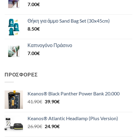
7.00
€
Θήκη για άμμο Sand Bag Set (30x45cm)
8.50
€
Καπνογόνο Πράσινο
7.00
€
ΠΡΟΣΦΟΡΈΣ
Keanos® Black Panther Power Bank 20.000
Original
Η
41.90
€
39.90
€
price
τρέχουσα
was:
τιμή
Keanos® Atlantic Headlamp (Plus Version)
41.90€.
είναι:
Original
Η
26.90
€
24.90
€
39.90€.
price
τρέχουσα