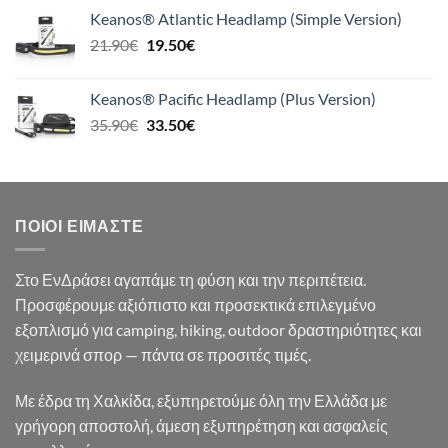
was:
τιμή
Keanos® Atlantic Headlamp (Simple Version)
26.90€.
είναι:
Original
Η
21.90
€
19.50
€
24.90€.
price
τρέχουσα
was:
τιμή
Keanos® Pacific Headlamp (Plus Version)
21.90€.
είναι:
Original
Η
35.90
€
33.50
€
19.50€.
price
τρέχουσα
was:
τιμή
35.90€.
είναι:
33.50€.
ΠΟΙΟΙ ΕΊΜΑΣΤΕ
Στο ΕνΔράσει αγαπάμε τη φύση και την περιπέτεια.
Προσφέρουμε αξιόπιστο και προσεκτικά επιλεγμένο
εξοπλισμό για camping, hiking, outdoor δραστηριότητες και
χειμερινά σπορ — πάντα σε προσιτές τιμές.
Με έδρα τη Χαλκίδα, εξυπηρετούμε όλη την Ελλάδα με
γρήγορη αποστολή, άμεση εξυπηρέτηση και ασφαλείς