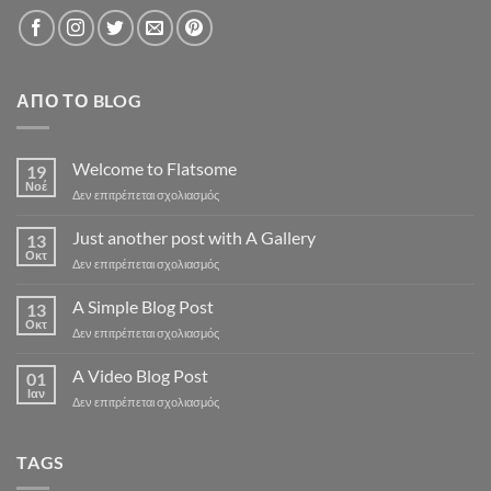
ΑΠΌ ΤΟ BLOG
Welcome to Flatsome
19
Νοέ
στο
Δεν επιτρέπεται σχολιασμός
Welcome
to
Just another post with A Gallery
13
Flatsome
Οκτ
στο
Δεν επιτρέπεται σχολιασμός
Just
another
A Simple Blog Post
13
post
Οκτ
στο
Δεν επιτρέπεται σχολιασμός
with
A
A
Simple
A Video Blog Post
Gallery
01
Blog
Ιαν
στο
Δεν επιτρέπεται σχολιασμός
Post
A
Video
Blog
TAGS
Post