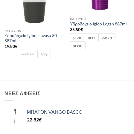
ΠΑΓΟΎΡΙΑ
Υδροδοχείο Igloo Logan 887ml
35.50
€
ΠΑΓΟΎΡΙΑ
Υδροδοχείο Igloo Havasu 30
silver
grey
purple
887ml
green
19.80
€
sky-blue
grey
ΝΈΕΣ ΑΦΊΞΕΙΣ
ΜΠΑΤΟΝ VANGO BASCO
22.82
€