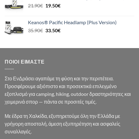
Original
Η
21.90
€
19.50
€
24.90€.
price
τρέχουσα
was:
τιμή
Keanos® Pacific Headlamp (Plus Version)
21.90€.
είναι:
Original
Η
35.90
€
33.50
€
19.50€.
price
τρέχουσα
was:
τιμή
35.90€.
είναι:
33.50€.
ΠΟΙΟΙ ΕΊΜΑΣΤΕ
Στο ΕνΔράσει αγαπάμε τη φύση και την περιπέτεια.
Προσφέρουμε αξιόπιστο και προσεκτικά επιλεγμένο
εξοπλισμό για camping, hiking, outdoor δραστηριότητες και
χειμερινά σπορ — πάντα σε προσιτές τιμές.
Με έδρα τη Χαλκίδα, εξυπηρετούμε όλη την Ελλάδα με
γρήγορη αποστολή, άμεση εξυπηρέτηση και ασφαλείς
συναλλαγές.