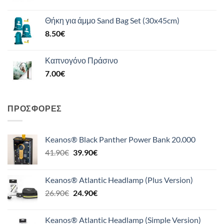
Θήκη για άμμο Sand Bag Set (30x45cm)
8.50
€
Καπνογόνο Πράσινο
7.00
€
ΠΡΟΣΦΟΡΈΣ
Keanos® Black Panther Power Bank 20.000
Original
Η
41.90
€
39.90
€
price
τρέχουσα
was:
τιμή
Keanos® Atlantic Headlamp (Plus Version)
41.90€.
είναι:
Original
Η
26.90
€
24.90
€
39.90€.
price
τρέχουσα
was:
τιμή
Keanos® Atlantic Headlamp (Simple Version)
26.90€.
είναι: