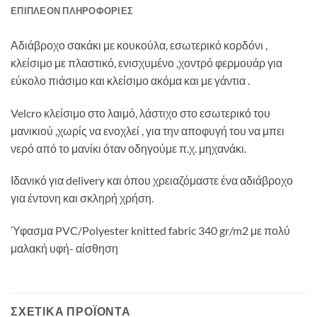
ΕΠΙΠΛΈΟΝ ΠΛΗΡΟΦΟΡΊΕΣ
Αδιάβροχο σακάκι με κουκούλα, εσωτερικό κορδόνι ,
κλείσιμο με πλαστικό, ενισχυμένο ,χοντρό φερμουάρ για
εύκολο πιάσιμο και κλείσιμο ακόμα και με γάντια .
Velcro κλείσιμο στο λαιμό, λάστιχο στο εσωτερικό του
μανικιού ,χωρίς να ενοχλεί , για την αποφυγή του να μπει
νερό από το μανίκι όταν οδηγούμε π.χ. μηχανάκι.
Ιδανικό για delivery και όπου χρειαζόμαστε ένα αδιάβροχο
για έντονη και σκληρή χρήση.
Ύφασμα PVC/Polyester knitted fabric 340 gr/m2 με πολύ
μαλακή υφή- αίσθηση
ΣΧΕΤΙΚΆ ΠΡΟΪΌΝΤΑ