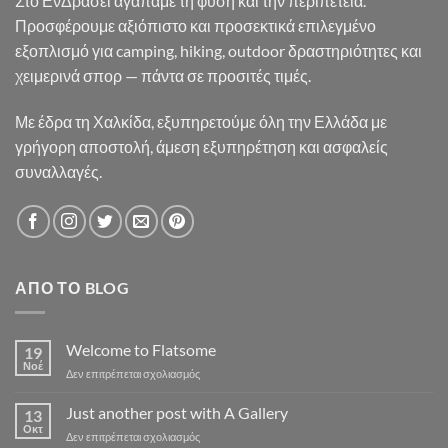
Στο ΕνΔράσει αγαπάμε τη φύση και την περιπέτεια.
Προσφέρουμε αξιόπιστο και προσεκτικά επιλεγμένο
εξοπλισμό για camping, hiking, outdoor δραστηριότητες και
χειμερινά σπορ — πάντα σε προσιτές τιμές.
Με έδρα τη Χαλκίδα, εξυπηρετούμε όλη την Ελλάδα με
γρήγορη αποστολή, άμεση εξυπηρέτηση και ασφαλείς
συναλλαγές.
ΑΠΌ ΤΟ BLOG
Welcome to Flatsome
19
Νοέ
στο
Δεν επιτρέπεται σχολιασμός
Welcome
to
Just another post with A Gallery
13
Flatsome
Οκτ
στο
Δεν επιτρέπεται σχολιασμός