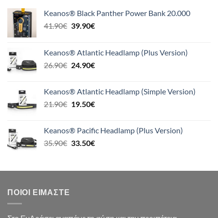
Keanos® Black Panther Power Bank 20.000
Original
Η
41.90
€
39.90
€
price
τρέχουσα
was:
τιμή
Keanos® Atlantic Headlamp (Plus Version)
41.90€.
είναι:
Original
Η
26.90
€
24.90
€
39.90€.
price
τρέχουσα
was:
τιμή
Keanos® Atlantic Headlamp (Simple Version)
26.90€.
είναι:
Original
Η
21.90
€
19.50
€
24.90€.
price
τρέχουσα
was:
τιμή
Keanos® Pacific Headlamp (Plus Version)
21.90€.
είναι:
Original
Η
35.90
€
33.50
€
19.50€.
price
τρέχουσα
was:
τιμή
35.90€.
είναι:
33.50€.
ΠΟΙΟΙ ΕΊΜΑΣΤΕ