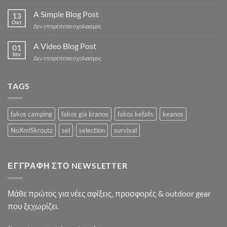
Just
another
A Simple Blog Post
13
post
Οκτ
στο
Δεν επιτρέπεται σχολιασμός
with
A
A
Simple
A Video Blog Post
Gallery
01
Blog
Ιαν
στο
Δεν επιτρέπεται σχολιασμός
Post
A
Video
Blog
TAGS
Post
fakos camping
fakos gia kranos
fakos kefalis
keanos
NoXmlSkroutz
sel
selection
survival
ΕΓΓΡΑΦΉ ΣΤΟ NEWSLETTER
Μάθε πρώτος για νέες αφίξεις, προσφορές & outdoor gear
που ξεχωρίζει.