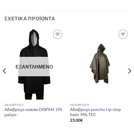
ΣΧΕΤΙΚΆ ΠΡΟΪΌΝΤΑ
Add to
Add to
wishlist
wishlist
ΕΞΑΝΤΛΗΜΈΝΟ
ΑΔΙΆΒΡΟΧΑ
ΑΔΙΆΒΡΟΧΑ
Αδιάβροχο σακάκι DISPAN 19S
Αδιάβροχο poncho rip-stop
μαύρο
basic MIL-TEC
23.00
€