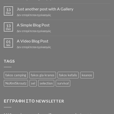
Welcome
to
Just another post with A Gallery
13
Flatsome
Οκτ
στο
Δεν επιτρέπεται σχολιασμός
Just
another
A Simple Blog Post
13
post
Οκτ
στο
Δεν επιτρέπεται σχολιασμός
with
A
A
Simple
A Video Blog Post
Gallery
01
Blog
Ιαν
στο
Δεν επιτρέπεται σχολιασμός
Post
A
Video
Blog
TAGS
Post
fakos camping
fakos gia kranos
fakos kefalis
keanos
NoXmlSkroutz
sel
selection
survival
ΕΓΓΡΑΦΉ ΣΤΟ NEWSLETTER