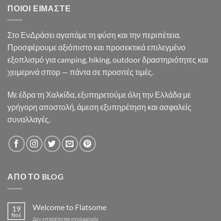
ΠΟΙΟΙ ΕΊΜΑΣΤΕ
Στο ΕνΔράσει αγαπάμε τη φύση και την περιπέτεια.
Προσφέρουμε αξιόπιστο και προσεκτικά επιλεγμένο
εξοπλισμό για camping, hiking, outdoor δραστηριότητες και
χειμερινά σπορ — πάντα σε προσιτές τιμές.
Με έδρα τη Χαλκίδα, εξυπηρετούμε όλη την Ελλάδα με
γρήγορη αποστολή, άμεση εξυπηρέτηση και ασφαλείς
συναλλαγές.
ΑΠΌ ΤΟ BLOG
Welcome to Flatsome
19
Νοέ
στο
Δεν επιτρέπεται σχολιασμός