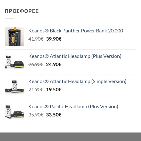
ΠΡΟΣΦΟΡΈΣ
Keanos® Black Panther Power Bank 20.000
Original
Η
41.90
€
39.90
€
price
τρέχουσα
was:
τιμή
Keanos® Atlantic Headlamp (Plus Version)
41.90€.
είναι:
Original
Η
26.90
€
24.90
€
39.90€.
price
τρέχουσα
was:
τιμή
Keanos® Atlantic Headlamp (Simple Version)
26.90€.
είναι:
Original
Η
21.90
€
19.50
€
24.90€.
price
τρέχουσα
was:
τιμή
Keanos® Pacific Headlamp (Plus Version)
21.90€.
είναι:
Original
Η
35.90
€
33.50
€
19.50€.
price
τρέχουσα
was:
τιμή
35.90€.
είναι:
33.50€.