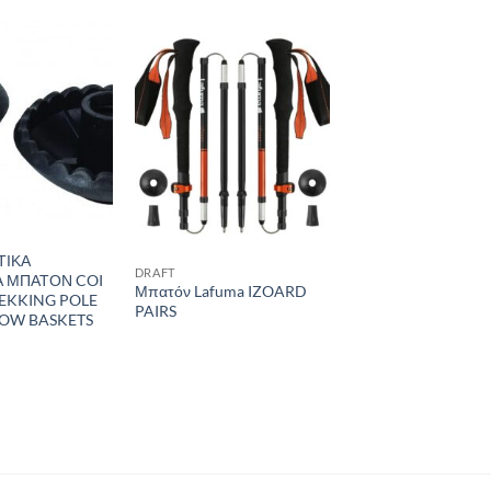
Add to
Add to
wishlist
wishlist
ΤΙΚΑ
DRAFT
Α ΜΠΑΤΟΝ COI
Μπατόν Lafuma IZOARD
REKKING POLE
PAIRS
NOW BASKETS