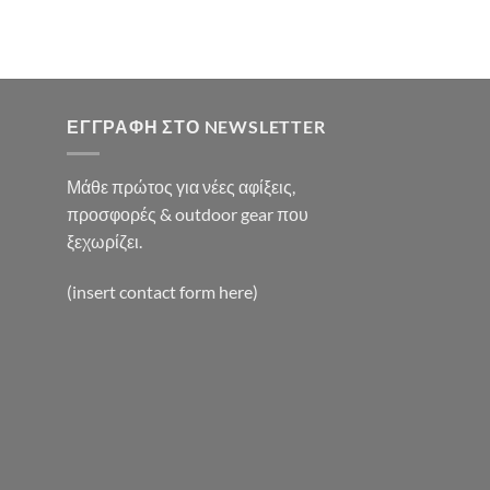
χουσα
:
0€.
ΕΓΓΡΑΦΉ ΣΤΟ NEWSLETTER
Μάθε πρώτος για νέες αφίξεις,
προσφορές & outdoor gear που
ξεχωρίζει.
(insert contact form here)