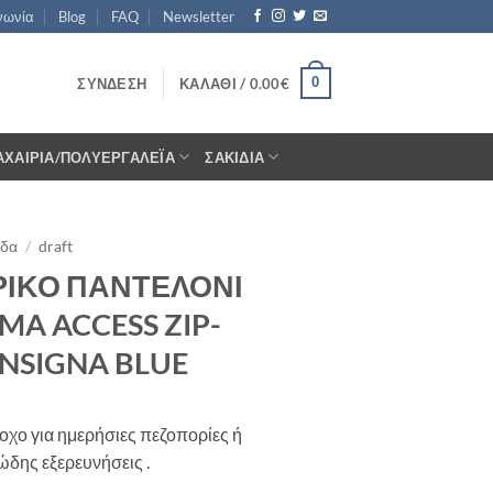
νωνία
Blog
FAQ
Newsletter
0
ΣΎΝΔΕΣΗ
ΚΑΛΆΘΙ /
0.00
€
ΑΧΑΊΡΙΑ/ΠΟΛΥΕΡΓΑΛΈΙΑ
ΣΑΚΊΔΙΑ
ίδα
/
draft
ΙΚΟ ΠΑΝΤΕΛΟΝΙ
MA ACCESS ZIP-
INSIGNA BLUE
χο για ημερήσιες πεζοπορίες ή
ώδης εξερευνήσεις .