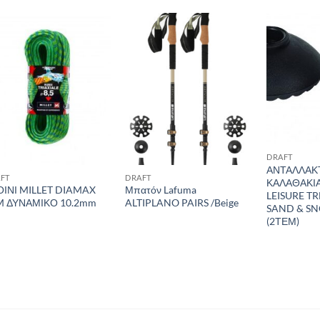
Add to
Add to
wishlist
wishlist
DRAFT
ΑΝΤΑΛΛΑΚ
FT
DRAFT
ΚΑΛΑΘΑΚΙ
ΟΙΝΙ MILLET DIAMAX
Μπατόν Lafuma
LEISURE T
M ΔΥΝΑΜΙΚΟ 10.2mm
ALTIPLANO PAIRS /Beige
SAND & S
(2ΤΕΜ)