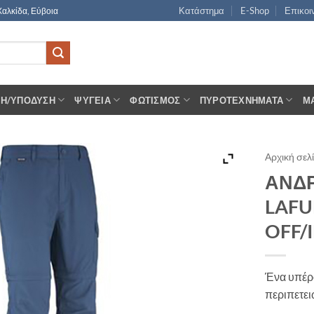
Κατάστημα
E-Shop
Επικοι
Χαλκίδα, Εύβοια
ΣΗ/ΥΠΌΔΥΣΗ
ΨΥΓΕΊΑ
ΦΩΤΙΣΜΌΣ
ΠΥΡΟΤΕΧΝΉΜΑΤΑ
Μ
Αρχική σελ
ΑΝΔΡ
LAFU
OFF/
Ένα υπέρο
περιπετει