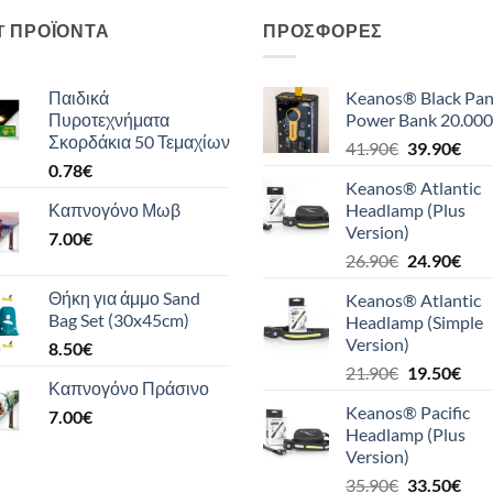
T ΠΡΟΪΌΝΤΑ
ΠΡΟΣΦΟΡΈΣ
Παιδικά
Keanos® Black Pan
Πυροτεχνήματα
Power Bank 20.000
Σκορδάκια 50 Τεμαχίων
Original
Η
41.90
€
39.90
€
0.78
€
price
τρέ
Keanos® Atlantic
was:
τιμή
Καπνογόνο Μωβ
Headlamp (Plus
41.90€.
είναι
Version)
7.00
€
39.9
Original
Η
26.90
€
24.90
€
price
τρέ
Θήκη για άμμο Sand
Keanos® Atlantic
was:
τιμή
Bag Set (30x45cm)
Headlamp (Simple
26.90€.
είναι
Version)
8.50
€
24.9
Original
Η
21.90
€
19.50
€
Καπνογόνο Πράσινο
price
τρέ
Keanos® Pacific
7.00
€
was:
τιμή
Headlamp (Plus
21.90€.
είναι
Version)
19.5
Original
Η
35.90
€
33.50
€