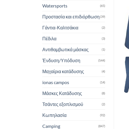
Watersports
(65)
Προστασία και επιδιόρθωση
(39)
Γάντια-Καλτσάκια
(2)
Πέδιλα
(3)
Αντιθαμβωτικά μάσκας
(1)
Ένδυση/Υπόδυση
(544)
Μαχαίρια κατάδυσης
(4)
ionas campos
(14)
Μάσκες Κατάδυσης
(8)
Τσάντες εξοπλισμού
(2)
Κωπηλασία
(92)
Camping
(847)