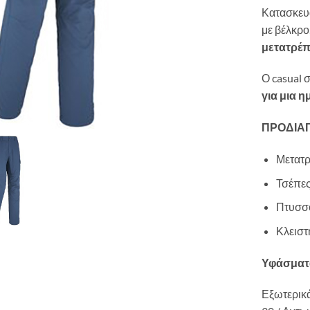
Κατασκευ
με βέλκρο
μετατρέπ
Ο casual 
για μια 
ΠΡΟΔΙΑ
Μετατρ
Τσέπες
Πτυσσό
Κλειστ
Υφάσματ
Εξωτερικ