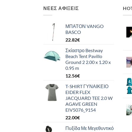
ΝΈΕΣ ΑΦΊΞΕΙΣ
HO
ΜΠΑΤΟΝ VANGO
BASCO
22.82
€
Σκίαστρο Bestway
Beach Tent Pavillo
Ground 2 2.00 x 1.20 x
0.95 m
12.56
€
T-SHIRT ΓΥΝΑΙΚΕΙΟ
EIDER FLEX
JACQUARD TEE 2.0 W
AGAVE GREEN
EIV5076_9154
22.00
€
Πυξίδα Με Μεγεθυντικό