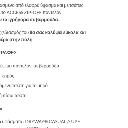
ασμένο από ελαφρύ ύφασμα και με τσέπες
, το ACCESS ZIP-OFF παντελόνι
εται γρήγορα σε βερμούδα.
σχεδιασμός του
θα σας καλύψει εύκολα και
ημέρα στην πόλη.
ΓΡΑΦΕΣ
έψιμο παντελόνι σε βερμούδα
 χειρός
μενη τσέπη για το μηρό
ή πίσω τσέπη
α
ά υφάσματα : DRYWAY® CASUAL // UPF