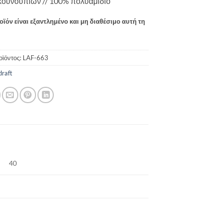
-κουνουπιών // 100% πολυαμίδιο
οϊόν είναι εξαντλημένο και μη διαθέσιμο αυτή τη
οϊόντος:
LAF-663
draft
40