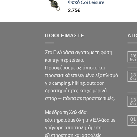
Φακό Coi Leisure
2.75
€
ΠΟΙΟΙ ΕΊΜΑΣΤΕ
ΑΠ
Στο ΕνΔράσει αγαπάμε τη φύση
19
και την περιπέτεια.
Νοέ
Προσφέρουμε αξιόπιστο και
13
προσεκτικά επιλεγμένο εξοπλισμό
Οκτ
για camping, hiking, outdoor
δραστηριότητες και χειμερινά
σπορ — πάντα σε προσιτές τιμές.
13
Οκτ
Με έδρα τη Χαλκίδα,
01
εξυπηρετούμε όλη την Ελλάδα με
Ιαν
γρήγορη αποστολή, άμεση
εξυπηρέτηση και ασφαλείς