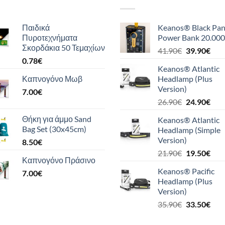
Παιδικά
Keanos® Black Pan
Πυροτεχνήματα
Power Bank 20.000
Σκορδάκια 50 Τεμαχίων
Original
Η
41.90
€
39.90
€
0.78
€
price
τρέ
Keanos® Atlantic
was:
τιμή
Καπνογόνο Μωβ
Headlamp (Plus
41.90€.
είναι
Version)
7.00
€
39.9
Original
Η
26.90
€
24.90
€
price
τρέ
Θήκη για άμμο Sand
Keanos® Atlantic
was:
τιμή
Bag Set (30x45cm)
Headlamp (Simple
26.90€.
είναι
Version)
8.50
€
24.9
Original
Η
21.90
€
19.50
€
Καπνογόνο Πράσινο
price
τρέ
Keanos® Pacific
7.00
€
was:
τιμή
Headlamp (Plus
21.90€.
είναι
Version)
19.5
Original
Η
35.90
€
33.50
€
price
τρέ
was:
τιμή