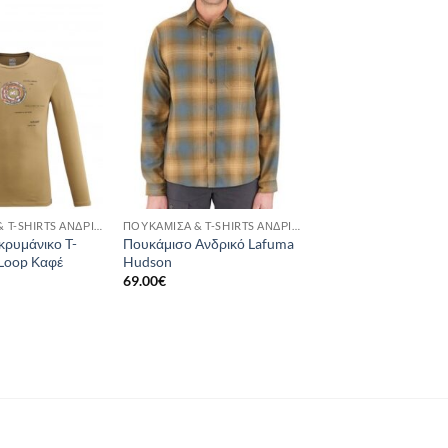
Add to
Add to
wishlist
wishlist
ΠΟΥΚΆΜΙΣΑ & T-SHIRTS ΑΝΔΡΙΚΆ
ΠΟΥΚΆΜΙΣΑ & T-SHIRTS ΑΝΔΡΙΚΆ
κρυμάνικο T-
Πουκάμισο Ανδρικό Lafuma
t Loop Καφέ
Hudson
69.00
€