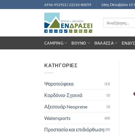
Μετάβαση
6936-952922 | 22210-80059
28ης Οκτωβρίου 15 
στο
περιεχόμενο
Αναζήτηση
για:
CAMPING
ΒΟΥΝΌ
ΘΆΛΑΣΣΑ
ΈΝΔΥ
ΚΑΤΗΓΟΡΙΕΣ
Ψαροτούφεκα
(11)
Κορδόνια-Σχοινιά
(1)
Αξεσουάρ Neoprene
(1)
Watersports
(65)
Προστασία και επιδιόρθωση
(39)