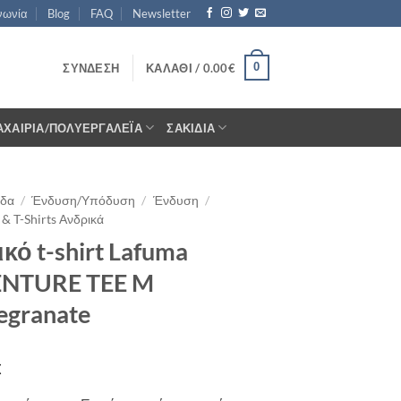
νωνία
Blog
FAQ
Newsletter
0
ΣΎΝΔΕΣΗ
ΚΑΛΆΘΙ /
0.00
€
ΑΧΑΊΡΙΑ/ΠΟΛΥΕΡΓΑΛΈΙΑ
ΣΑΚΊΔΙΑ
ίδα
/
Ένδυση/Υπόδυση
/
Ένδυση
/
& T-Shirts Ανδρικά
κό t-shirt Lafuma
NTURE TEE M
egranate
€