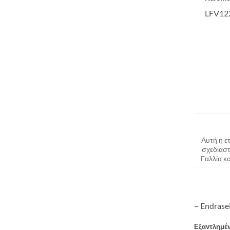
LFV12
Αυτή η ετ
σχεδιαστ
Γαλλία κ
– Endrase
Εξαντλημέ