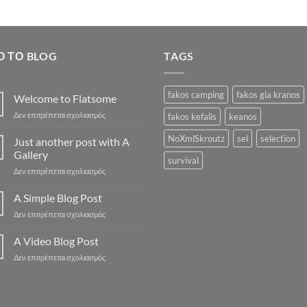
35.90€.
είναι
33.5
Ό ΤΟ BLOG
TAGS
fakos camping
fakos gia kranos
Welcome to Flatsome
στο
Δεν επιτρέπεται σχολιασμός
fakos kefalis
keanos
Welcome
to
NoXmlSkroutz
sel
selection
Just another post with A
Flatsome
Gallery
survival
στο
Δεν επιτρέπεται σχολιασμός
Just
another
A Simple Blog Post
post
στο
Δεν επιτρέπεται σχολιασμός
with
A
A
Simple
A Video Blog Post
Gallery
Blog
στο
Δεν επιτρέπεται σχολιασμός
Post
A
Video
Blog
Post