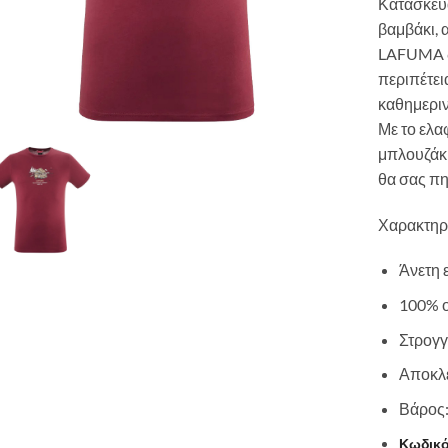
Κατασκευ
βαμβάκι, 
LAFUMA δε
περιπέτει
καθημεριν
Με το ελα
μπλουζάκι
θα σας πη
Χαρακτηρι
Άνετη 
100% 
Στρογγ
Αποκλε
Βάρος
Κωδικό