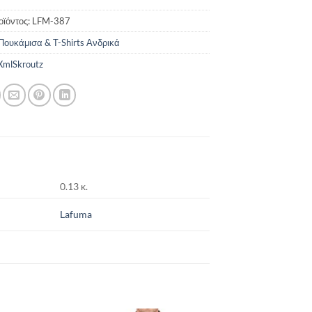
οϊόντος:
LFM-387
Πουκάμισα & T-Shirts Ανδρικά
mlSkroutz
0.13 κ.
Lafuma