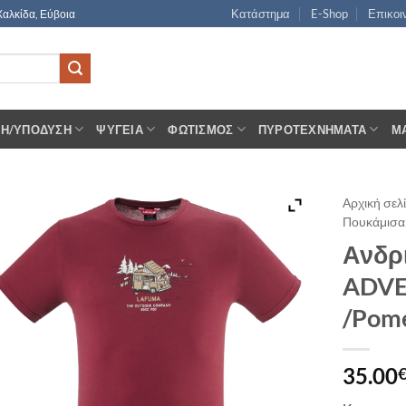
Κατάστημα
E-Shop
Επικοι
Χαλκίδα, Εύβοια
ΣΗ/ΥΠΌΔΥΣΗ
ΨΥΓΕΊΑ
ΦΩΤΙΣΜΌΣ
ΠΥΡΟΤΕΧΝΉΜΑΤΑ
Μ
Αρχική σελ
Πουκάμισα 
Ανδρι
ADVE
/Pom
35.00