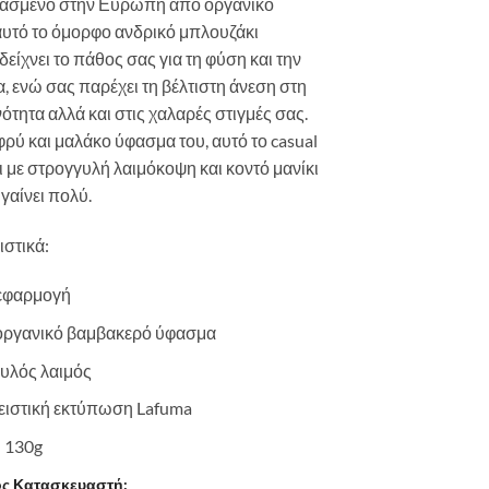
ασμένο στην Ευρώπη από οργανικό
αυτό το όμορφο ανδρικό μπλουζάκι
ίχνει το πάθος σας για τη φύση και την
α, ενώ σας παρέχει τη βέλτιστη άνεση στη
ότητα αλλά και στις χαλαρές στιγμές σας.
φρύ και μαλάκο ύφασμα του, αυτό το casual
 με στρογγυλή λαιμόκοψη και κοντό μανίκι
γαίνει πολύ.
στικά:
εφαρμογή
οργανικό βαμβακερό ύφασμα
υλός λαιμός
ιστική εκτύπωση Lafuma
:
130g
ς Κατασκευαστή: