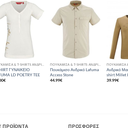
Add to
Add to
wishlist
wishlist
ΠΟΥΚΆΜΙΣΑ & T-SHIRTS ΑΝΔΡΙΚΆ
ΠΟΥΚΆΜΙΣΑ & T-SHIRTS ΑΝΔΡΙΚΆ
HIRT ΓΥΝΑΙΚΕΙΟ
Πουκάμισο Ανδρικό Lafuma
Ανδρικό Μα
FUMA LD POETRY TEE
Access Stone
shirt Mille
00
€
44.99
€
39.99
€
T ΠΡΟΪΌΝΤΑ
ΠΡΟΣΦΟΡΈΣ