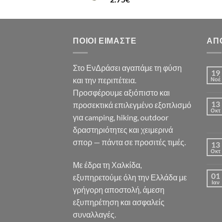
ΠΟΙΟΙ ΕΊΜΑΣΤΕ
ΑΠ
Στο ΕνΔράσει αγαπάμε τη φύση
19
και την περιπέτεια.
Νοέ
Προσφέρουμε αξιόπιστο και
13
προσεκτικά επιλεγμένο εξοπλισμό
Οκτ
για camping, hiking, outdoor
δραστηριότητες και χειμερινά
σπορ — πάντα σε προσιτές τιμές.
13
Οκτ
Με έδρα τη Χαλκίδα,
01
εξυπηρετούμε όλη την Ελλάδα με
Ιαν
γρήγορη αποστολή, άμεση
εξυπηρέτηση και ασφαλείς
συναλλαγές.