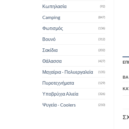
Κωπηλασία
(92)
Camping
(847)
Φωτισμός
(136)
Βουνό
(312)
Σακίδια
(202)
Θάλασσα
(427)
ΕΠ
Μαχαίρια - Πολυεργαλεία
(135)
ΒΆ
Πυροτεχνήματα
(129)
ΚΑ
Υποβρύχια Αλιεία
(326)
Ψυγεία - Coolers
(210)
Σ