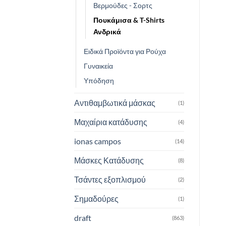
Βερμούδες - Σορτς
Πουκάμισα & T-Shirts
Ανδρικά
Ειδικά Προϊόντα για Ρούχα
Γυναικεία
Υπόδηση
Αντιθαμβωτικά μάσκας
(1)
Μαχαίρια κατάδυσης
(4)
ionas campos
(14)
Μάσκες Κατάδυσης
(8)
Τσάντες εξοπλισμού
(2)
Σημαδούρες
(1)
draft
(863)