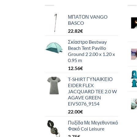
ΜΠΑΤΟΝ VANGO
BASCO
22.82
€
Σκίαστρο Bestway
Beach Tent Pavillo
Ground 2 2.00 x 1.20 x
0.95 m
12.56
€
T-SHIRT ΓΥΝΑΙΚΕΙΟ
EIDER FLEX
JACQUARD TEE 2.0 W
AGAVE GREEN
EIV5076_9154
22.00
€
Πυξίδα Με Μεγεθυντικό
Φακό Coi Leisure
2.75
€