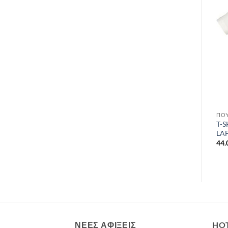
Add to
Add to
wishlist
wishlist
ΕΞΑΝΤΛΗΜΈΝΟ
ΠΟΥΚΆΜΙΣΑ & T-SHIRTS ΑΝΔΡΙΚΆ
ΠΟΥΚΆΜΙΣΑ & T-SHIRTS ΑΝΔΡΙΚΆ
ΠΟΥΚΆΜΙΣΑ & T-SHIRTS ΑΝΔΡΙΚΆ
T-Shirt Ανδρικό Millet
T-shirt Ανδρικό Lafuma
T-S
Trekker TS SS M Saphir
Corporate Tee Orange
LA
37.99
€
24.99
€
44.
ΝΈΕΣ ΑΦΊΞΕΙΣ
HO