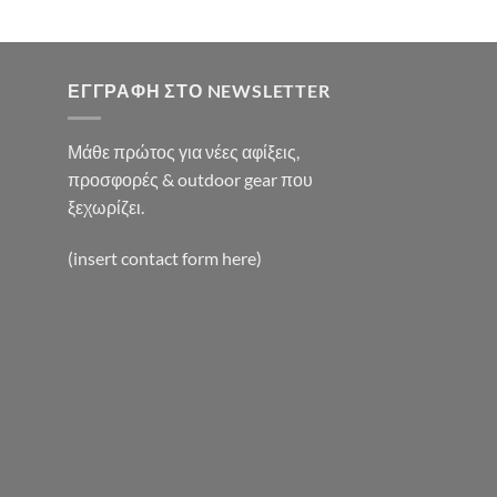
:
0€.
ΕΓΓΡΑΦΉ ΣΤΟ NEWSLETTER
Μάθε πρώτος για νέες αφίξεις,
προσφορές & outdoor gear που
ξεχωρίζει.
(insert contact form here)