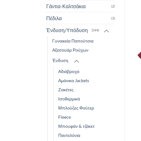
Γάντια-Καλτσάκια
(2)
Πέδιλα
(3)
Ένδυση/Υπόδυση
(544)
Γυναικεία Παπούτσια
Αξεσουάρ Ρούχων
Ένδυση
Αδιάβροχα
Αμάνικα Jackets
Ζακέτες
Ισοθερμικά
Μπλούζες Φούτερ
Fleece
Μπουφάν & τζάκετ
Παντελόνια