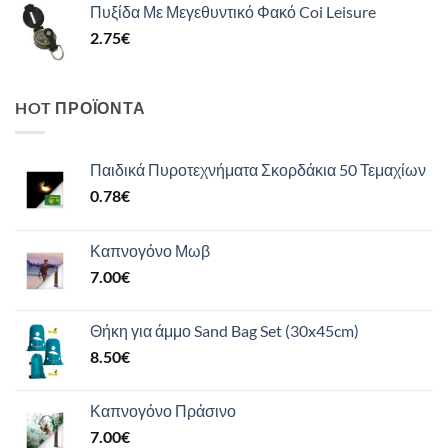
Πυξίδα Με Μεγεθυντικό Φακό Coi Leisure
2.75
€
HOT ΠΡΟΪΌΝΤΑ
Παιδικά Πυροτεχνήματα Σκορδάκια 50 Τεμαχίων
0.78
€
Καπνογόνο Μωβ
7.00
€
Θήκη για άμμο Sand Bag Set (30x45cm)
8.50
€
Καπνογόνο Πράσινο
7.00
€