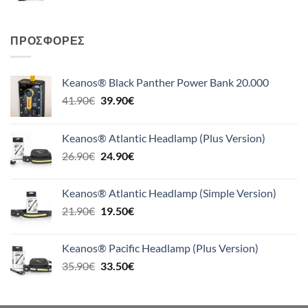
ΠΡΟΣΦΟΡΈΣ
Keanos® Black Panther Power Bank 20.000
Original
Η
41.90
€
39.90
€
price
τρέχουσα
was:
τιμή
Keanos® Atlantic Headlamp (Plus Version)
41.90€.
είναι:
Original
Η
26.90
€
24.90
€
39.90€.
price
τρέχουσα
was:
τιμή
Keanos® Atlantic Headlamp (Simple Version)
26.90€.
είναι:
Original
Η
21.90
€
19.50
€
24.90€.
price
τρέχουσα
was:
τιμή
Keanos® Pacific Headlamp (Plus Version)
21.90€.
είναι:
Original
Η
35.90
€
33.50
€
19.50€.
price
τρέχουσα
was:
τιμή