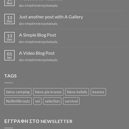
Νοέ
στο
Δεν επιτρέπεται σχολιασμός
Welcome
to
Just another post with A Gallery
13
Flatsome
Οκτ
στο
Δεν επιτρέπεται σχολιασμός
Just
another
A Simple Blog Post
13
post
Οκτ
στο
Δεν επιτρέπεται σχολιασμός
with
A
A
Simple
A Video Blog Post
Gallery
01
Blog
Ιαν
στο
Δεν επιτρέπεται σχολιασμός
Post
A
Video
Blog
TAGS
Post
fakos camping
fakos gia kranos
fakos kefalis
keanos
NoXmlSkroutz
sel
selection
survival
ΕΓΓΡΑΦΉ ΣΤΟ NEWSLETTER