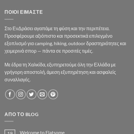
35.90€.
είναι:
33.50€.
ΠΟΙΟΙ ΕΊΜΑΣΤΕ
Στο ΕνΔράσει αγαπάμε τη φύση και την περιπέτεια.
Προσφέρουμε αξιόπιστο και προσεκτικά επιλεγμένο
εξοπλισμό για camping, hiking, outdoor δραστηριότητες και
χειμερινά σπορ — πάντα σε προσιτές τιμές.
Με έδρα τη Χαλκίδα, εξυπηρετούμε όλη την Ελλάδα με
γρήγορη αποστολή, άμεση εξυπηρέτηση και ασφαλείς
συναλλαγές.
ΑΠΌ ΤΟ BLOG
Welcome to Flatsome
19