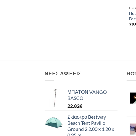
ΠΟΥΚΆΜΙΣΑ & T-SHIRTS ΑΝΔΡΙΚΆ
ΠΟΥΚΆΜΙΣΑ & T-SHIRTS ΑΝΔΡΙΚΆ
ΠΟΥΚΆΜΙΣΑ & T-SHIRTS ΑΝΔΡΙΚΆ
im
T-SHIRT ΓΥΝΑΙΚΕΙΟ
ΜΠΛΟΥΖΑ ΑΝΔΡΙΚΗ
Που
LAFUMA LD POETRY TEE
LAFUMA CAMP TEE
For
44.00
€
34.00
€
79.
ΝΈΕΣ ΑΦΊΞΕΙΣ
HO
ΜΠΑΤΟΝ VANGO
BASCO
22.82
€
Σκίαστρο Bestway
Beach Tent Pavillo
Ground 2 2.00 x 1.20 x
0.95 m