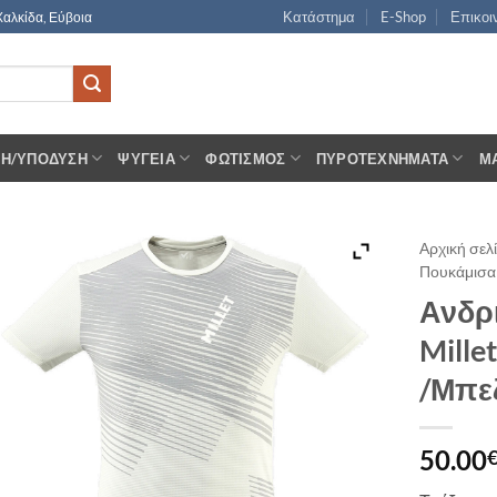
Κατάστημα
E-Shop
Επικοι
Χαλκίδα, Εύβοια
ΣΗ/ΥΠΌΔΥΣΗ
ΨΥΓΕΊΑ
ΦΩΤΙΣΜΌΣ
ΠΥΡΟΤΕΧΝΉΜΑΤΑ
Μ
Αρχική σελ
Πουκάμισα 
Ανδρικ
Mille
/Μπε
50.00