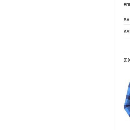
ΕΠ
ΒΆ
ΚΑ
Σ
Add to
Add to
wishlist
wishlist