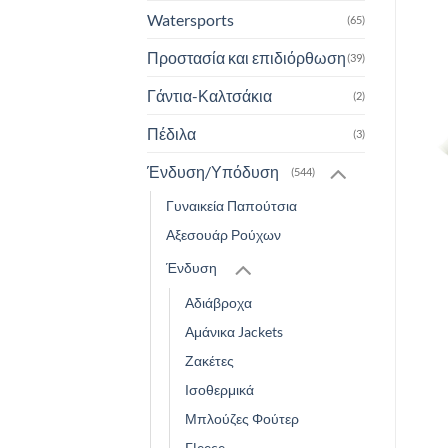
Watersports
(65)
Προστασία και επιδιόρθωση
(39)
Γάντια-Καλτσάκια
(2)
Πέδιλα
(3)
Ένδυση/Υπόδυση
(544)
Γυναικεία Παπούτσια
Αξεσουάρ Ρούχων
Ένδυση
Αδιάβροχα
Αμάνικα Jackets
Ζακέτες
Ισοθερμικά
Μπλούζες Φούτερ
Fleece