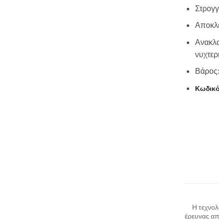
Στρογγ
Αποκλε
Ανακλα
νυχτερ
Βάρος:
Κωδικό
Η τεχνολ
έρευνας απ