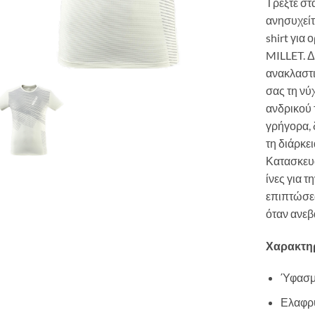
Τρέξτε στ
ανησυχείτε
shirt για
MILLET. Δ
ανακλαστι
σας τη ν
ανδρικού 
γρήγορα, 
τη διάρκει
Κατασκευ
ίνες για 
επιπτώσεω
όταν ανεβ
Χαρακτηρ
Ύφασμ
Ελαφρύ,