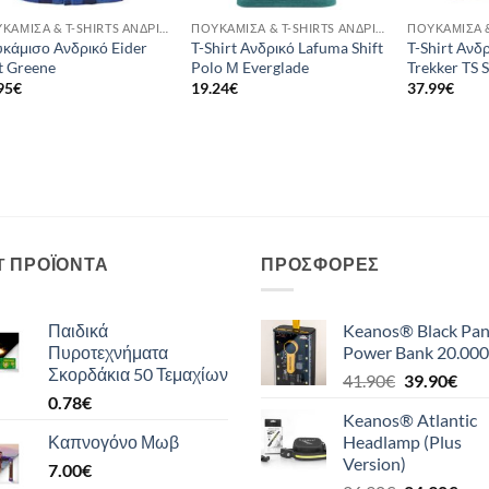
ΠΟΥΚΆΜΙΣΑ & T-SHIRTS ΑΝΔΡΙΚΆ
ΠΟΥΚΆΜΙΣΑ & T-SHIRTS ΑΝΔΡΙΚΆ
κάμισο Ανδρικό Eider
T-Shirt Ανδρικό Lafuma Shift
T-Shirt Ανδρ
t Greene
Polo Μ Everglade
Trekker TS 
95
€
19.24
€
37.99
€
T ΠΡΟΪΌΝΤΑ
ΠΡΟΣΦΟΡΈΣ
Παιδικά
Keanos® Black Pan
Πυροτεχνήματα
Power Bank 20.000
Σκορδάκια 50 Τεμαχίων
Original
Η
41.90
€
39.90
€
0.78
€
price
τρέ
Keanos® Atlantic
was:
τιμή
Καπνογόνο Μωβ
Headlamp (Plus
41.90€.
είναι
Version)
7.00
€
39.9