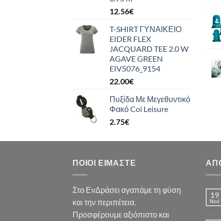
12.56
€
T-SHIRT ΓΥΝΑΙΚΕΙΟ
EIDER FLEX
JACQUARD TEE 2.0 W
AGAVE GREEN
EIV5076_9154
22.00
€
Πυξίδα Με Μεγεθυντικό
Φακό Coi Leisure
2.75
€
ΠΟΙΟΙ ΕΊΜΑΣΤΕ
ΑΠ
Στο ΕνΔράσει αγαπάμε τη φύση
19
και την περιπέτεια.
Νοέ
Προσφέρουμε αξιόπιστο και