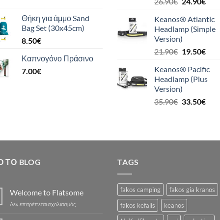
Original
Η
26.90
€
24.90
€
price
τρέ
Θήκη για άμμο Sand
Keanos® Atlantic
was:
τιμή
Bag Set (30x45cm)
Headlamp (Simple
26.90€.
είναι
Version)
8.50
€
24.9
Original
Η
21.90
€
19.50
€
Καπνογόνο Πράσινο
price
τρέ
Keanos® Pacific
7.00
€
was:
τιμή
Headlamp (Plus
21.90€.
είναι
Version)
19.5
Original
Η
35.90
€
33.50
€
price
τρέ
was:
τιμή
35.90€.
είναι
33.5
Ό ΤΟ BLOG
TAGS
fakos camping
fakos gia kranos
Welcome to Flatsome
στο
Δεν επιτρέπεται σχολιασμός
fakos kefalis
keanos
Welcome