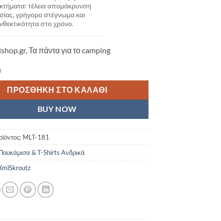
κτήματα: τέλεια απομάκρυνση
σίας, γρήγορο στέγνωμα και
νθεκτικότητα στο χρόνο.
ishop.gr, Τα πάντα για το camping
α
ΠΡΟΣΘΉΚΗ ΣΤΟ ΚΑΛΆΘΙ
BUY NOW
οϊόντος:
MLT-181
Πουκάμισα & T-Shirts Ανδρικά
mlSkroutz