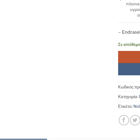
πλεονε
υγρα
α
– Endrase
Σε απόθεμ
Κωδικός πρ
Κατηγορία:
Ετικέτα:
NoX