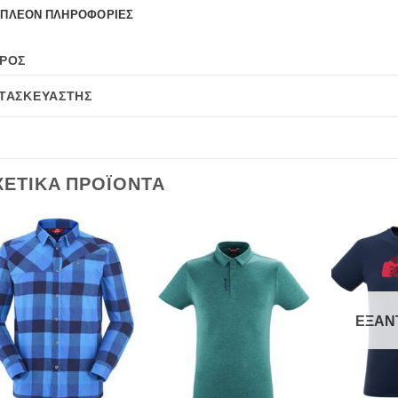
ΙΠΛΈΟΝ ΠΛΗΡΟΦΟΡΊΕΣ
ΡΟΣ
ΤΑΣΚΕΥΑΣΤΉΣ
ΧΕΤΙΚΆ ΠΡΟΪΌΝΤΑ
Add to
Add to
wishlist
wishlist
ΕΞΑΝ