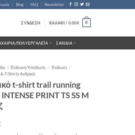
νωνία
Blog
FAQ
Newsletter
0
ΣΎΝΔΕΣΗ
ΚΑΛΆΘΙ /
0.00
€
ΑΧΑΊΡΙΑ/ΠΟΛΥΕΡΓΑΛΈΙΑ
ΣΑΚΊΔΙΑ
ίδα
/
Ένδυση/Υπόδυση
/
Ένδυση
/
& T-Shirts Ανδρικά
ό t-shirt trail running
t INTENSE PRINT TS SS M
ζ
€