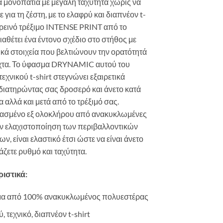
α μονοπάτια με μεγάλη ταχύτητα χωρίς να
 για τη ζέστη, με το ελαφρύ και διαπνέον t-
 ορεινό τρέξιμο INTENSE PRINT από το
ιαθέτει ένα έντονο σχέδιο στο στήθος με
κά στοιχεία που βελτιώνουν την ορατότητά
ύχτα. Το ύφασμα DRYNAMIC αυτού του
τεχνικού t-shirt στεγνώνει εξαιρετικά
διατηρώντας σας δροσερό και άνετο κατά
α αλλά και μετά από το τρέξιμό σας.
ασμένο εξ ολοκλήρου από ανακυκλωμένες
την ελαχιστοποίηση των περιβαλλοντικών
ν, είναι ελαστικό έτσι ώστε να είναι άνετο
άζετε ρυθμό και ταχύτητα.
ιστικά:
α από 100% ανακυκλωμένος πολυεστέρας
 τεχνικό, διαπνέον t-shirt