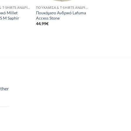
ΠΟΥΚΆΜΙΣΑ & T-SHIRTS ΑΝΔΡΙΚΆ
ΠΟΥΚΆΜΙΣΑ & T-SHIRTS ΑΝΔΡΙΚΆ
ικό Millet
Πουκάμισο Ανδρικό Lafuma
SS M Saphir
Access Stone
44.99
€
ther
χουσα
:
0€.