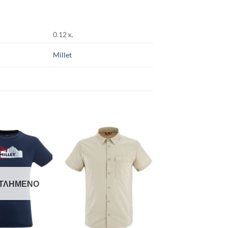
0.12 κ.
Millet
Add to
Add to
wishlist
wishlist
ΤΛΗΜΈΝΟ