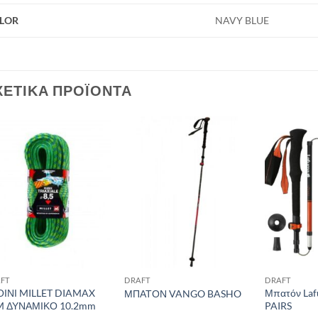
LOR
NAVY BLUE
ΧΕΤΙΚΆ ΠΡΟΪΌΝΤΑ
Add to
Add to
wishlist
wishlist
FT
DRAFT
DRAFT
ΟΙΝΙ MILLET DIAMAX
Μπατόν La
ΜΠΑΤΟΝ VANGO BASHO
M ΔΥΝΑΜΙΚΟ 10.2mm
PAIRS