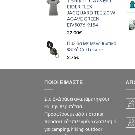
T-SHIRT ΓΥΝΑΙΚΕΙΟ
EIDER FLEX
JACQUARD TEE 2.0 W
AGAVE GREEN
EIV5076_9154
22.00
€
Πυξίδα Με Μεγεθυντικό
Φακό Coi Leisure
2.75
€
ΠΟΙΟΙ ΕΊΜΑΣΤΕ
ΑΠ
Στο ΕνΔράσει αγαπάμε τη φύση
19
και την περιπέτεια.
Νοέ
Προσφέρουμε αξιόπιστο και
13
προσεκτικά επιλεγμένο εξοπλισμό
Οκτ
για camping, hiking, outdoor