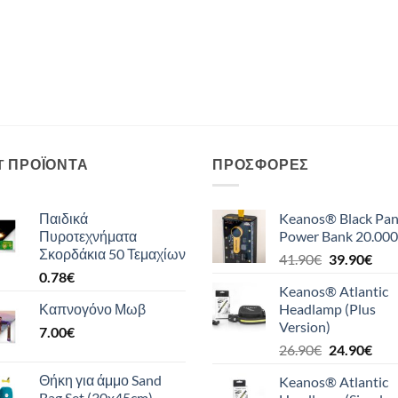
T ΠΡΟΪΌΝΤΑ
ΠΡΟΣΦΟΡΈΣ
Παιδικά
Keanos® Black Pan
Πυροτεχνήματα
Power Bank 20.000
Σκορδάκια 50 Τεμαχίων
Original
Η
41.90
€
39.90
€
0.78
€
price
τρέ
Keanos® Atlantic
was:
τιμή
Καπνογόνο Μωβ
Headlamp (Plus
41.90€.
είναι
Version)
7.00
€
39.9
Original
Η
26.90
€
24.90
€
price
τρέ
Θήκη για άμμο Sand
Keanos® Atlantic
was:
τιμή
Bag Set (30x45cm)