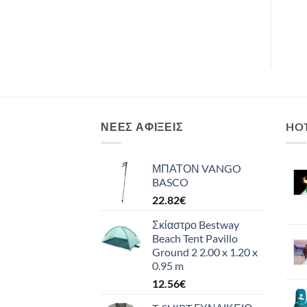
,
Υπέρμονό, 67001
BLUE
ΝΈΕΣ ΑΦΊΞΕΙΣ
HO
ΜΠΑΤΟΝ VANGO
BASCO
22.82
€
Σκίαστρο Bestway
Beach Tent Pavillo
Ground 2 2.00 x 1.20 x
0.95 m
12.56
€