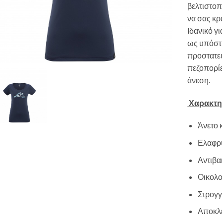
βελτιστοπ
να σας κρ
Ιδανικό γ
ως υπόστ
προστατευ
πεζοπορίε
άνεση.
Χαρακτηρ
Άνετο 
Ελαφρύ
Αντιβα
Οικολο
Στρογγ
Αποκλε