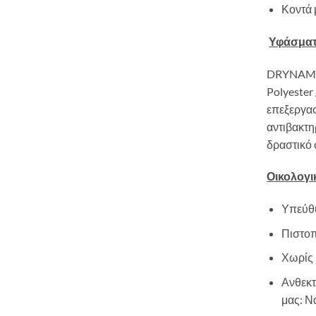
Κοντά 
Υφάσματ
DRYNAMI
Polyester 
επεξεργασ
αντιβακτη
δραστικό 
Οικολογι
Υπεύθ
Πιστοπ
Χωρίς 
Ανθεκτ
μας: Ν