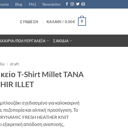
νωνία
Blog
FAQ
Newsletter
0
ΣΎΝΔΕΣΗ
ΚΑΛΆΘΙ /
0.00
€
ΑΧΑΊΡΙΑ/ΠΟΛΥΕΡΓΑΛΈΙΑ
ΣΑΚΊΔΙΑ
ίδα
/
draft
κείο T-Shirt Millet TANA
PHIR ILLET
 μπλουζάκι σχεδιασμένο για καλοκαιρινή
, πεζοπορία και αλπική προσέγγιση. Το
DRYNAMIC FRESH HEATHER KNIT
ι εξαιρετική απόδοση αναπνοής,