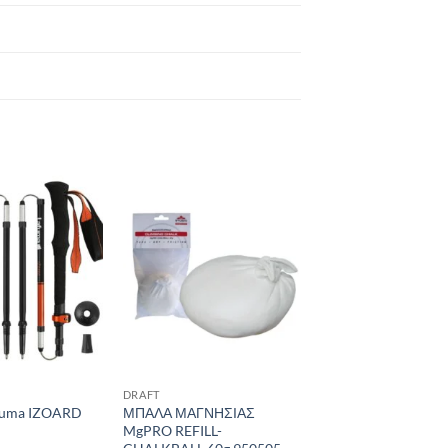
Add to
Add to
wishlist
wishlist
DRAFT
fuma IZOARD
ΜΠΑΛΑ ΜΑΓΝΗΣΙΑΣ
MgPRO REFILL-