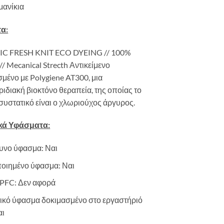
μανίκια
α:
C FRESH KNIT ECO DYEING // 100%
// Mecanical Strecth Αντικείμενο
μένο με Polygiene AT300, μια
ριδιακή βιοκτόνο θεραπεία, της οποίας το
συστατικό είναι ο χλωριούχος άργυρος.
κά Υφάσματα:
υνο ύφασμα: Ναι
οιημένο ύφασμα: Ναι
PFC: Δεν αφορά
ικό ύφασμα δοκιμασμένο στο εργαστήριό
αι