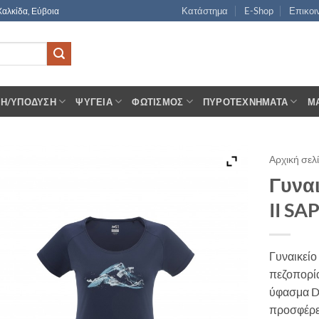
Κατάστημα
E-Shop
Επικοι
Χαλκίδα, Εύβοια
ΣΗ/ΥΠΌΔΥΣΗ
ΨΥΓΕΊΑ
ΦΩΤΙΣΜΌΣ
ΠΥΡΟΤΕΧΝΉΜΑΤΑ
Μ
Αρχική σελ
Γυναι
II SA
Γυναικείο
πεζοπορία
ύφασμα 
προσφέρε