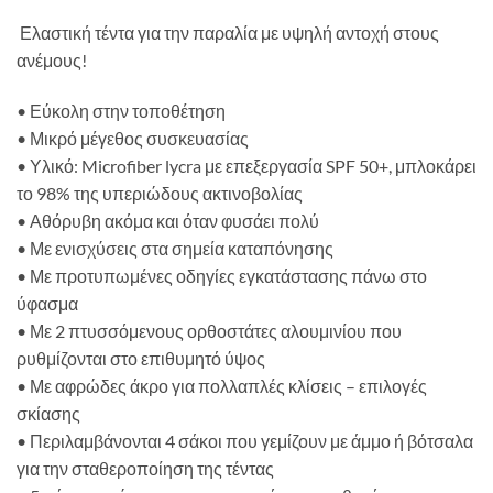
Ελαστική τέντα για την παραλία με υψηλή αντοχή στους
ανέμους!
• Εύκολη στην τοποθέτηση
• Μικρό μέγεθος συσκευασίας
•
Υλικό: Microfiber lycra με επεξεργασία SPF 50+, μπλοκάρει
το 98% της υπεριώδους ακτινοβολίας
•
Αθόρυβη ακόμα και όταν φυσάει πολύ
• Με ε
νισχύσεις στα σημεία καταπόνησης
• Με π
ροτυπωμένες οδηγίες εγκατάστασης πάνω στο
ύφασμα
• Με 2 πτυσσόμενους ο
ρθοστάτες αλουμινίου που
ρυθμίζονται στο επιθυμητό ύψος
•
Με αφρώδες άκρο για πολλαπλές κλίσεις – επιλογές
σκίασης
• Περιλαμβάνονται 4 σ
άκοι που γεμίζουν με άμμο ή βότσαλα
για την σταθεροποίηση της τέντας