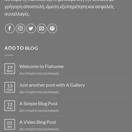
γρήγορη αποστολή, άμεση εξυπηρέτηση και ασφαλείς
συναλλαγές.
ΑΠΌ ΤΟ BLOG
Welcome to Flatsome
19
Νοέ
στο
Δεν επιτρέπεται σχολιασμός
Welcome
to
Just another post with A Gallery
13
Flatsome
Οκτ
στο
Δεν επιτρέπεται σχολιασμός
Just
another
A Simple Blog Post
13
post
Οκτ
στο
Δεν επιτρέπεται σχολιασμός
with
A
A
Simple
A Video Blog Post
Gallery
01
Blog
Ιαν
στο
Δεν επιτρέπεται σχολιασμός
Post