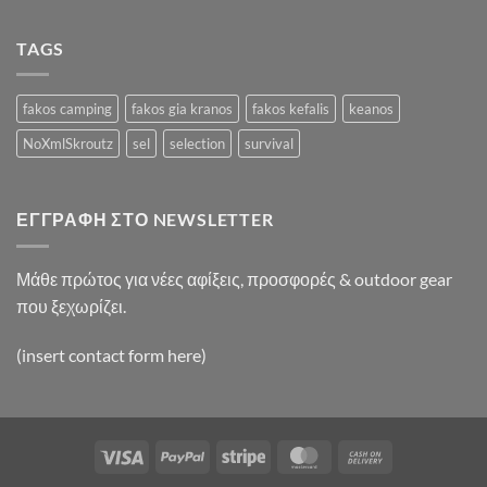
A
Video
Blog
TAGS
Post
fakos camping
fakos gia kranos
fakos kefalis
keanos
NoXmlSkroutz
sel
selection
survival
ΕΓΓΡΑΦΉ ΣΤΟ NEWSLETTER
Μάθε πρώτος για νέες αφίξεις, προσφορές & outdoor gear
που ξεχωρίζει.
(insert contact form here)
Visa
PayPal
Stripe
MasterCard
Cash
On