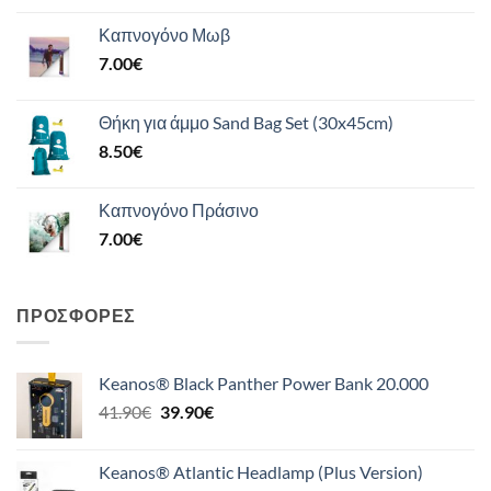
Καπνογόνο Μωβ
7.00
€
Θήκη για άμμο Sand Bag Set (30x45cm)
8.50
€
Καπνογόνο Πράσινο
7.00
€
ΠΡΟΣΦΟΡΈΣ
Keanos® Black Panther Power Bank 20.000
Original
Η
41.90
€
39.90
€
price
τρέχουσα
was:
τιμή
Keanos® Atlantic Headlamp (Plus Version)
41.90€.
είναι: