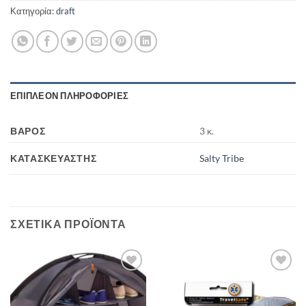
Κατηγορία:
draft
ΕΠΙΠΛΈΟΝ ΠΛΗΡΟΦΟΡΊΕΣ
ΒΆΡΟΣ
3 κ.
ΚΑΤΑΣΚΕΥΑΣΤΉΣ
Salty Tribe
ΣΧΕΤΙΚΆ ΠΡΟΪΌΝΤΑ
Add to
Add to
wishlist
wishlist