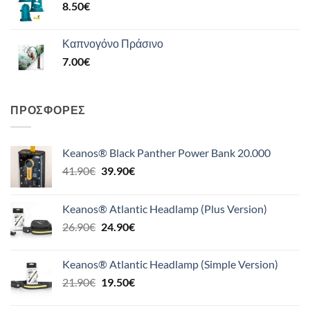
8.50
€
Καπνογόνο Πράσινο
7.00
€
ΠΡΟΣΦΟΡΈΣ
Keanos® Black Panther Power Bank 20.000
Original
Η
41.90
€
39.90
€
price
τρέχουσα
was:
τιμή
Keanos® Atlantic Headlamp (Plus Version)
41.90€.
είναι:
Original
Η
26.90
€
24.90
€
39.90€.
price
τρέχουσα
was:
τιμή
Keanos® Atlantic Headlamp (Simple Version)
26.90€.
είναι:
Original
Η
21.90
€
19.50
€
24.90€.
price
τρέχουσα