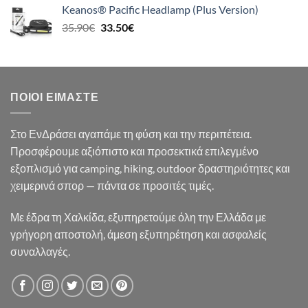
was:
τιμή
Keanos® Pacific Headlamp (Plus Version)
21.90€.
είναι:
Original
Η
35.90
€
33.50
€
19.50€.
price
τρέχουσα
was:
τιμή
35.90€.
είναι:
33.50€.
ΠΟΙΟΙ ΕΊΜΑΣΤΕ
Στο ΕνΔράσει αγαπάμε τη φύση και την περιπέτεια.
Προσφέρουμε αξιόπιστο και προσεκτικά επιλεγμένο
εξοπλισμό για camping, hiking, outdoor δραστηριότητες και
χειμερινά σπορ — πάντα σε προσιτές τιμές.
Με έδρα τη Χαλκίδα, εξυπηρετούμε όλη την Ελλάδα με
γρήγορη αποστολή, άμεση εξυπηρέτηση και ασφαλείς
συναλλαγές.