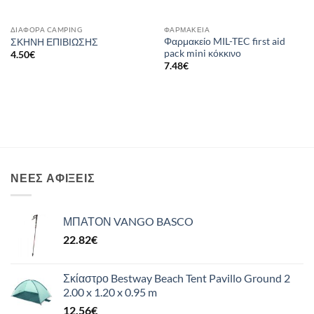
ΔΙΆΦΟΡΑ CAMPING
ΦΑΡΜΑΚΕΊΑ
Φαρμακείο MIL-TEC first aid
ΣΚΗΝΗ ΕΠΙΒΙΩΣΗΣ
pack mini κόκκινο
4.50
€
7.48
€
ΝΈΕΣ ΑΦΊΞΕΙΣ
ΜΠΑΤΟΝ VANGO BASCO
22.82
€
Σκίαστρο Bestway Beach Tent Pavillo Ground 2
2.00 x 1.20 x 0.95 m
12.56
€