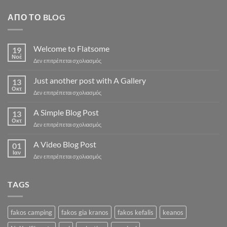
ΑΠΌ ΤΟ BLOG
Welcome to Flatsome
19
Νοέ
στο
Δεν επιτρέπεται σχολιασμός
Welcome
to
Just another post with A Gallery
13
Flatsome
Οκτ
στο
Δεν επιτρέπεται σχολιασμός
Just
another
A Simple Blog Post
13
post
Οκτ
στο
Δεν επιτρέπεται σχολιασμός
with
A
A
Simple
A Video Blog Post
Gallery
01
Blog
Ιαν
στο
Δεν επιτρέπεται σχολιασμός
Post
A
Video
Blog
TAGS
Post
fakos camping
fakos gia kranos
fakos kefalis
keanos