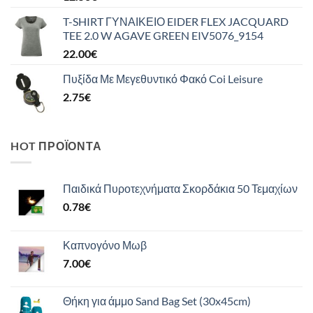
T-SHIRT ΓΥΝΑΙΚΕΙΟ EIDER FLEX JACQUARD
TEE 2.0 W AGAVE GREEN EIV5076_9154
22.00
€
Πυξίδα Με Μεγεθυντικό Φακό Coi Leisure
2.75
€
HOT ΠΡΟΪΌΝΤΑ
Παιδικά Πυροτεχνήματα Σκορδάκια 50 Τεμαχίων
0.78
€
Καπνογόνο Μωβ
7.00
€
Θήκη για άμμο Sand Bag Set (30x45cm)