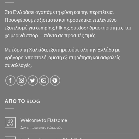
Στο ΕνΔράσει αγαπάμε τη φύση και την περιπέτεια.
Προσφέρουμε αξιόπιστο και προσεκτικά επιλεγμένο
εξοπλισμό για camping, hiking, outdoor δραστηριότητες και
χειμερινά σπορ — πάντα σε προσιτές τιμές.
Με έδρα τη Χαλκίδα, εξυπηρετούμε όλη την Ελλάδα με
γρήγορη αποστολή, άμεση εξυπηρέτηση και ασφαλείς
συναλλαγές.
ΑΠΌ ΤΟ BLOG
Welcome to Flatsome
19
Νοέ
στο
Δεν επιτρέπεται σχολιασμός
Welcome
to