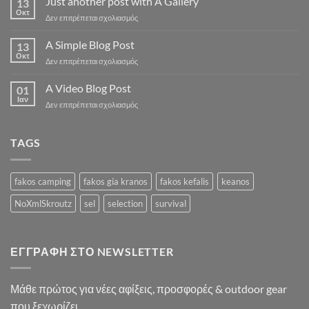
Just another post with A Gallery
13
Flatsome
Οκτ
στο
Δεν επιτρέπεται σχολιασμός
Just
another
A Simple Blog Post
13
post
Οκτ
στο
Δεν επιτρέπεται σχολιασμός
with
A
A
Simple
A Video Blog Post
Gallery
01
Blog
Ιαν
στο
Δεν επιτρέπεται σχολιασμός
Post
A
Video
Blog
TAGS
Post
fakos camping
fakos gia kranos
fakos kefalis
keanos
NoXmlSkroutz
sel
selection
survival
ΕΓΓΡΑΦΉ ΣΤΟ NEWSLETTER
Μάθε πρώτος για νέες αφίξεις, προσφορές & outdoor gear
που ξεχωρίζει.