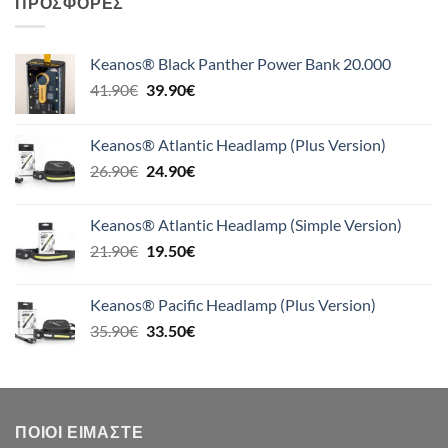
ΠΡΟΣΦΟΡΈΣ
Keanos® Black Panther Power Bank 20.000
Original
Η
41.90
€
39.90
€
price
τρέχουσα
was:
τιμή
Keanos® Atlantic Headlamp (Plus Version)
41.90€.
είναι:
Original
Η
26.90
€
24.90
€
39.90€.
price
τρέχουσα
was:
τιμή
Keanos® Atlantic Headlamp (Simple Version)
26.90€.
είναι:
Original
Η
21.90
€
19.50
€
24.90€.
price
τρέχουσα
was:
τιμή
Keanos® Pacific Headlamp (Plus Version)
21.90€.
είναι:
Original
Η
35.90
€
33.50
€
19.50€.
price
τρέχουσα
was:
τιμή
35.90€.
είναι:
33.50€.
ΠΟΙΟΙ ΕΊΜΑΣΤΕ