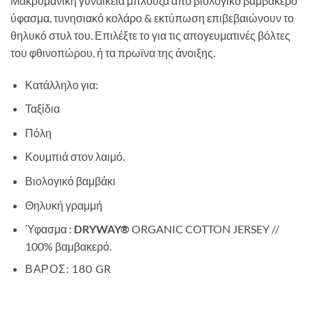
Μακρυμάνικη γυναικεία μπλούζα από βιολογικό βαμβακερό
ύφασμα, τυνησιακό κολάρο & εκτύπωση επιβεβαιώνουν το
θηλυκό στυλ του. Επιλέξτε το για τις απογευματινές βόλτες
του φθινοπώρου, ή τα πρωϊνα της άνοιξης.
Κατάλληλο για:
Ταξίδια
Πόλη
Κουμπιά στον λαιμό.
Βιολογικό βαμβάκι
Θηλυκή γραμμή
Ύφασμα :
DRYWAY®
ORGANIC COTTON JERSEY //
100% βαμβακερό.
ΒΆΡΟΣ: 180 GR