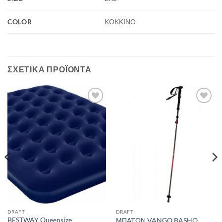
COLOR
ΚΟΚΚΙΝΟ
ΣΧΕΤΙΚΆ ΠΡΟΪΌΝΤΑ
Add to
Add to
wishlist
wishlist
DRAFT
DRAFT
BESTWAY Queensize
ΜΠΑΤΟΝ VANGO BASHO