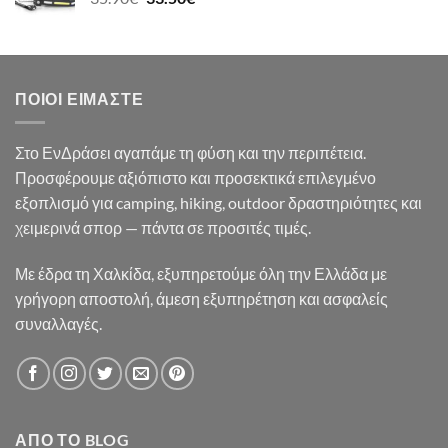
19.50€.
price
τρέχουσα
was:
τιμή
35.90€.
είναι:
33.50€.
ΠΟΙΟΙ ΕΊΜΑΣΤΕ
Στο ΕνΔράσει αγαπάμε τη φύση και την περιπέτεια.
Προσφέρουμε αξιόπιστο και προσεκτικά επιλεγμένο
εξοπλισμό για camping, hiking, outdoor δραστηριότητες και
χειμερινά σπορ — πάντα σε προσιτές τιμές.
Με έδρα τη Χαλκίδα, εξυπηρετούμε όλη την Ελλάδα με
γρήγορη αποστολή, άμεση εξυπηρέτηση και ασφαλείς
συναλλαγές.
ΑΠΌ ΤΟ BLOG