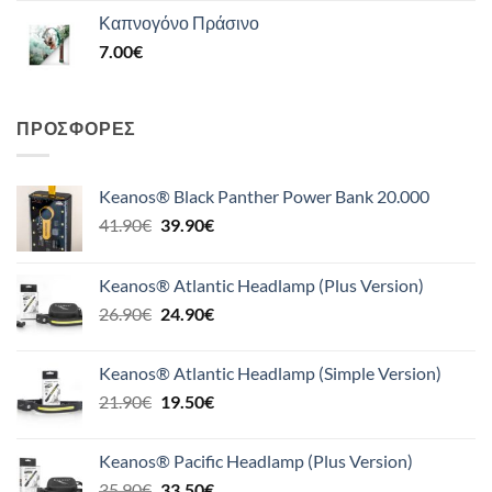
Καπνογόνο Πράσινο
7.00
€
ΠΡΟΣΦΟΡΈΣ
Keanos® Black Panther Power Bank 20.000
Original
Η
41.90
€
39.90
€
price
τρέχουσα
was:
τιμή
Keanos® Atlantic Headlamp (Plus Version)
41.90€.
είναι:
Original
Η
26.90
€
24.90
€
39.90€.
price
τρέχουσα
was:
τιμή
Keanos® Atlantic Headlamp (Simple Version)
26.90€.
είναι:
Original
Η
21.90
€
19.50
€
24.90€.
price
τρέχουσα
was:
τιμή
Keanos® Pacific Headlamp (Plus Version)
21.90€.
είναι:
Original
Η
35.90
€
33.50
€