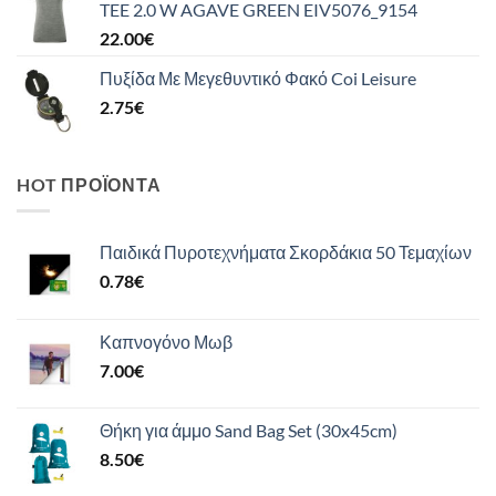
TEE 2.0 W AGAVE GREEN EIV5076_9154
22.00
€
Πυξίδα Με Μεγεθυντικό Φακό Coi Leisure
2.75
€
HOT ΠΡΟΪΌΝΤΑ
Παιδικά Πυροτεχνήματα Σκορδάκια 50 Τεμαχίων
0.78
€
Καπνογόνο Μωβ
7.00
€
Θήκη για άμμο Sand Bag Set (30x45cm)
8.50
€