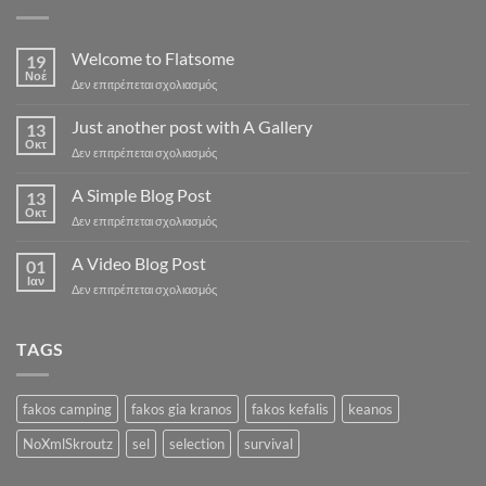
Welcome to Flatsome
19
Νοέ
στο
Δεν επιτρέπεται σχολιασμός
Welcome
to
Just another post with A Gallery
13
Flatsome
Οκτ
στο
Δεν επιτρέπεται σχολιασμός
Just
another
A Simple Blog Post
13
post
Οκτ
στο
Δεν επιτρέπεται σχολιασμός
with
A
A
Simple
A Video Blog Post
Gallery
01
Blog
Ιαν
στο
Δεν επιτρέπεται σχολιασμός
Post
A
Video
Blog
TAGS
Post
fakos camping
fakos gia kranos
fakos kefalis
keanos
NoXmlSkroutz
sel
selection
survival