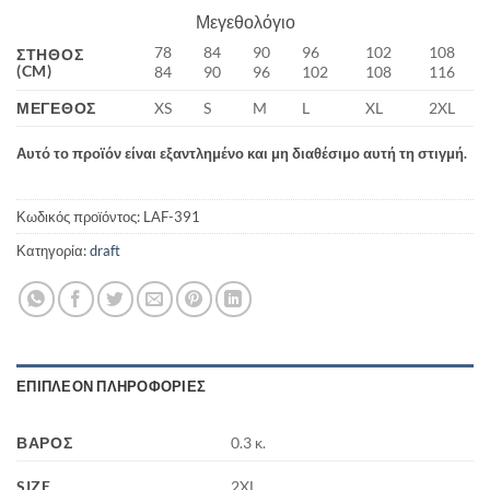
Μεγεθολόγιο
78
84
90
96
102
108
ΣΤΉΘΟΣ
(CM)
84
90
96
102
108
116
ΜΈΓΕΘΟΣ
XS
S
M
L
XL
2XL
Αυτό το προϊόν είναι εξαντλημένο και μη διαθέσιμο αυτή τη στιγμή.
Κωδικός προϊόντος:
LAF-391
Κατηγορία:
draft
ΕΠΙΠΛΈΟΝ ΠΛΗΡΟΦΟΡΊΕΣ
ΒΆΡΟΣ
0.3 κ.
SIZE
2XL