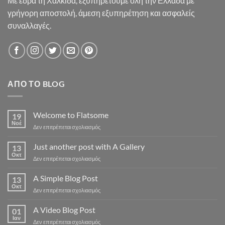
Με έδρα τη Χαλκίδα, εξυπηρετούμε όλη την Ελλάδα με
γρήγορη αποστολή, άμεση εξυπηρέτηση και ασφαλείς
συναλλαγές.
ΑΠΌ ΤΟ BLOG
Welcome to Flatsome
19
Νοέ
στο
Δεν επιτρέπεται σχολιασμός
Welcome
to
Just another post with A Gallery
13
Flatsome
Οκτ
στο
Δεν επιτρέπεται σχολιασμός
Just
another
A Simple Blog Post
13
post
Οκτ
στο
Δεν επιτρέπεται σχολιασμός
with
A
A
Simple
A Video Blog Post
Gallery
01
Blog
Ιαν
στο
Δεν επιτρέπεται σχολιασμός
Post