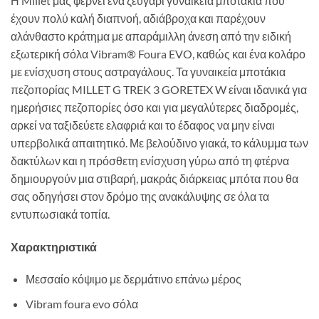
Η Millet μας φέρνει ένα ζευγάρι γυναικεία μποτάκια που
έχουν πολύ καλή διαπνοή, αδιάβροχα και παρέχουν
αλάνθαστο κράτημα με απαράμιλλη άνεση από την ειδική
εξωτερική σόλα Vibram® Foura EVO, καθώς και ένα κολάρο
με ενίσχυση στους αστραγάλους. Τα γυναικεία μποτάκια
πεζοπορίας MILLET G TREK 3 GORETEX W είναι ιδανικά για
ημερήσιες πεζοπορίες όσο και για μεγαλύτερες διαδρομές,
αρκεί να ταξιδεύετε ελαφριά και το έδαφος να μην είναι
υπερβολικά απαιτητικό. Με βελούδινο γιακά, το κάλυμμα των
δακτύλων και η πρόσθετη ενίσχυση γύρω από τη φτέρνα
δημιουργούν μια στιβαρή, μακράς διάρκειας μπότα που θα
σας οδηγήσει στον δρόμο της ανακάλυψης σε όλα τα
εντυπωσιακά τοπία.
Χαρακτηριστικά
Μεσσαίο κόψιμο με δερμάτινο επάνω μέρος
Vibram foura evo σόλα