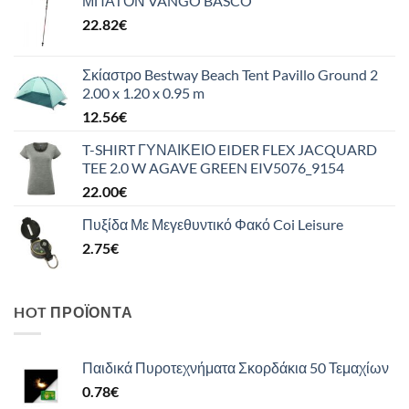
ΜΠΑΤΟΝ VANGO BASCO
22.82
€
Σκίαστρο Bestway Beach Tent Pavillo Ground 2
2.00 x 1.20 x 0.95 m
12.56
€
T-SHIRT ΓΥΝΑΙΚΕΙΟ EIDER FLEX JACQUARD
TEE 2.0 W AGAVE GREEN EIV5076_9154
22.00
€
Πυξίδα Με Μεγεθυντικό Φακό Coi Leisure
2.75
€
HOT ΠΡΟΪΌΝΤΑ
Παιδικά Πυροτεχνήματα Σκορδάκια 50 Τεμαχίων
0.78
€