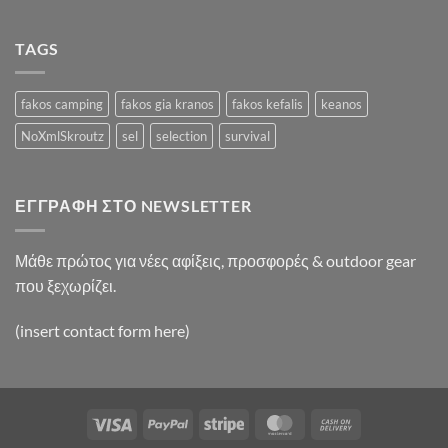
A
Video
Blog
TAGS
Post
fakos camping
fakos gia kranos
fakos kefalis
keanos
NoXmlSkroutz
sel
selection
survival
ΕΓΓΡΑΦΉ ΣΤΟ NEWSLETTER
Μάθε πρώτος για νέες αφίξεις, προσφορές & outdoor gear
που ξεχωρίζει.
(insert contact form here)
Visa
PayPal
Stripe
MasterCard
Cash
On