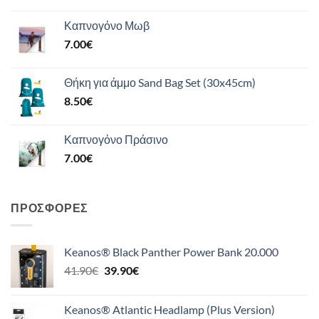
Καπνογόνο Μωβ
7.00
€
Θήκη για άμμο Sand Bag Set (30x45cm)
8.50
€
Καπνογόνο Πράσινο
7.00
€
ΠΡΟΣΦΟΡΈΣ
Keanos® Black Panther Power Bank 20.000
Original
Η
41.90
€
39.90
€
price
τρέχουσα
was:
τιμή
Keanos® Atlantic Headlamp (Plus Version)
41.90€.
είναι: