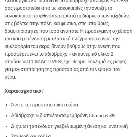
Λειτουργικό και διαπνέον, το αδιάβροχο μπουφάν ACCESS
σας προστατεύει από τις κακοκαιρίες την άνοιξη, το
καλοκαίρι και το φθινόπωρο, κατά τη διάρκεια των ταξιδιών,
στις βόλτες στην πόλη, και φυσικά, στις υπαίθριες
δραστηριότητες που τόσο αγαπάτε. Η προσεγμένη σχεδίασή
του και η επένδυση με ελαστικό πλέγμα που ευνοεί την
κυκλοφορία του αέρα, δίνουν βαθμούς στην άνεση που
προσφέρει, ενώ το αδιάβροχο – αντιανεμικό υλικό 2
στρώσεων CLIMACTIVE®, έχει θερμο-κολλημένες ραφές
για μεγιστοποίηση της προστασίας από το νερό και τον
αέρα.
Χαρακτηριστικά:
Άνετο και προστατευτικό σχήμα
Αδιάβροχη & διαπνέουσα μεμβράνη Climactive®
Διχτυωτή επένδυση για βελτιωμένη άνεση και αναπνοή
Σταθερή κουκούλα