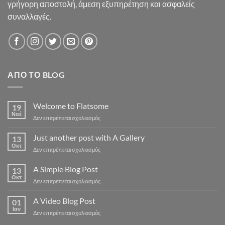
γρήγορη αποστολή, άμεση εξυπηρέτηση και ασφαλείς
συναλλαγές.
ΑΠΌ ΤΟ BLOG
Welcome to Flatsome
19
Νοέ
στο
Δεν επιτρέπεται σχολιασμός
Welcome
to
Just another post with A Gallery
13
Flatsome
Οκτ
στο
Δεν επιτρέπεται σχολιασμός
Just
another
A Simple Blog Post
13
post
Οκτ
στο
Δεν επιτρέπεται σχολιασμός
with
A
A
Simple
A Video Blog Post
Gallery
01
Blog
Ιαν
στο
Δεν επιτρέπεται σχολιασμός
Post
A