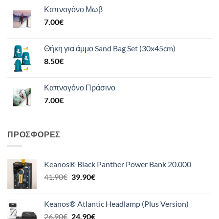
Καπνογόνο Μωβ
7.00
€
Θήκη για άμμο Sand Bag Set (30x45cm)
8.50
€
Καπνογόνο Πράσινο
7.00
€
ΠΡΟΣΦΟΡΈΣ
Keanos® Black Panther Power Bank 20.000
Original
Η
41.90
€
39.90
€
price
τρέχουσα
was:
τιμή
Keanos® Atlantic Headlamp (Plus Version)
41.90€.
είναι:
Original
Η
26.90
€
24.90
€
39.90€.