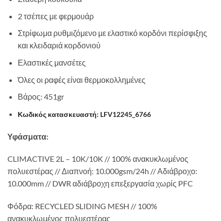
2 τσέπες με φερμουάρ
Στρίφωμα ρυθμιζόμενο με ελαστικό κορδόνι περίσφιξης
και κλειδαριά κορδονιού
Ελαστικές μανσέτες
Όλες οι ραφές είναι θερμοκολλημένες
Βάρος: 451gr
Κωδικός κατασκευαστή: LFV12245_6766
Υφάσματα:
CLIMACTIVE 2L – 10K/10K // 100% ανακυκλωμένος
πολυεστέρας // Διαπνοή: 10.000gsm/24h // Αδιάβροχο:
10.000mm // DWR αδιάβροχη επεξεργασία χωρίς PFC
Φόδρα: RECYCLED SLIDING MESH // 100%
ανακυκλωμένος πολυεστέρας