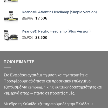
price
τρέχουσα
was:
τιμή
Keanos® Atlantic Headlamp (Simple Version)
26.90€.
είναι:
Original
Η
21.90
€
19.50
€
24.90€.
price
τρέχουσα
was:
τιμή
Keanos® Pacific Headlamp (Plus Version)
21.90€.
είναι:
Original
Η
35.90
€
33.50
€
19.50€.
price
τρέχουσα
was:
τιμή
35.90€.
είναι:
33.50€.
ΠΟΙΟΙ ΕΊΜΑΣΤΕ
Στο ΕνΔράσει αγαπάμε τη φύση και την περιπέτεια.
Προσφέρουμε αξιόπιστο και προσεκτικά επιλεγμένο
εξοπλισμό για camping, hiking, outdoor δραστηριότητες και
χειμερινά σπορ — πάντα σε προσιτές τιμές.
Με έδρα τη Χαλκίδα, εξυπηρετούμε όλη την Ελλάδα με