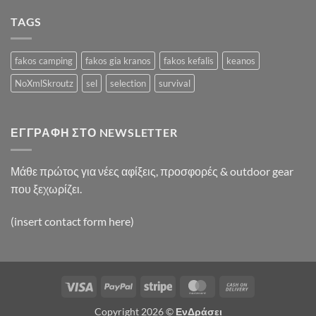
Video
Blog
TAGS
Post
fakos camping
fakos gia kranos
fakos kefalis
keanos
NoXmlSkroutz
sel
selection
survival
ΕΓΓΡΑΦΉ ΣΤΟ NEWSLETTER
Μάθε πρώτος για νέες αφίξεις, προσφορές & outdoor gear
που ξεχωρίζει.
(insert contact form here)
Visa
PayPal
Stripe
MasterCard
Cash
On
Copyright 2026 ©
ΕνΔράσει