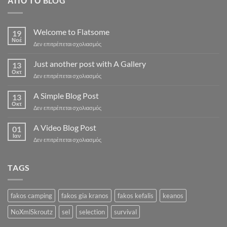
ΑΠΌ ΤΟ BLOG
Welcome to Flatsome
19
Νοέ
στο
Δεν επιτρέπεται σχολιασμός
Welcome
to
Just another post with A Gallery
13
Flatsome
Οκτ
στο
Δεν επιτρέπεται σχολιασμός
Just
another
A Simple Blog Post
13
post
Οκτ
στο
Δεν επιτρέπεται σχολιασμός
with
A
A
Simple
A Video Blog Post
Gallery
01
Blog
Ιαν
στο
Δεν επιτρέπεται σχολιασμός
Post
A
Video
Blog
TAGS
Post
fakos camping
fakos gia kranos
fakos kefalis
keanos
NoXmlSkroutz
sel
selection
survival