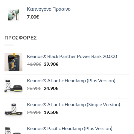
Καπνογόνο Πράσινο
7.00
€
ΠΡΟΣΦΟΡΈΣ
Keanos® Black Panther Power Bank 20.000
Original
Η
41.90
€
39.90
€
price
τρέχουσα
was:
τιμή
Keanos® Atlantic Headlamp (Plus Version)
41.90€.
είναι:
Original
Η
26.90
€
24.90
€
39.90€.
price
τρέχουσα
was:
τιμή
Keanos® Atlantic Headlamp (Simple Version)
26.90€.
είναι:
Original
Η
21.90
€
19.50
€
24.90€.
price
τρέχουσα
was:
τιμή
Keanos® Pacific Headlamp (Plus Version)
21.90€.
είναι: