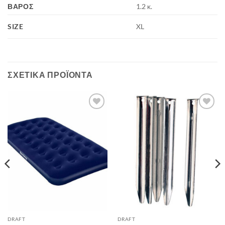
ΒΆΡΟΣ
1.2 κ.
SIZE
XL
ΣΧΕΤΙΚΆ ΠΡΟΪΌΝΤΑ
Add to
Add to
wishlist
wishlist
DRAFT
DRAFT