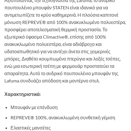
Αξιοποιώντας την τεχνογνωσία της Lafuma, το ανδρικό
πουπουλένιο μπουφάν STATEN είναι ιδανικό για να
αντιμετωπίζετε το κρύο καθημερινά. H πλούσια καπιτονέ
μόνωση REPREVE® από 100% ανακυκλωμένο πολυεστέρα,
προσφέρει αποτελεσματική θερμική προστασία. Το
εξωτερικό ύφασμα Climactive®, επίσης από 100%
ανακυκλωμένο πολυεστέρα, είναι αδιάβροχο και
υδατοαπωθητικό για να αντέχει άνετα στις χειμερινές
μπόρες. Διαθέτει κουμπωμένο πτερύγιο και λοξές τσέπες,
ενώ μια εσωτερική τσέπη με φερμουάρ προστατεύει τα
απαραίτητα. Αυτό το ανδρικό πουπουλένιο μπουφάν της
Lafuma συνδυάζει απόδοση και μοντέρνο στυλ.
Χαρακτηριστικά:
Μπουφάν με επένδυση
REPREVE® 100%, ανακυκλωμένη συνθετική γέμιση
Ελαστικές μανσέτες