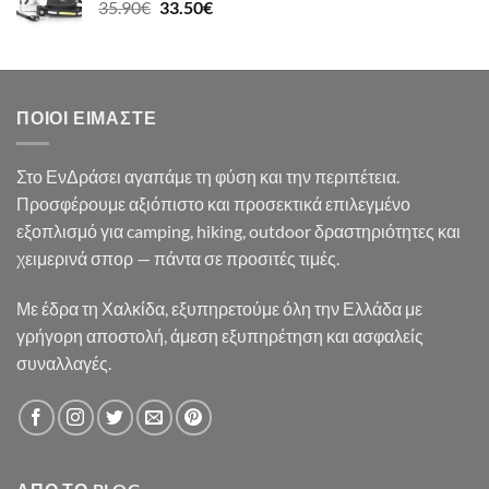
Original
Η
35.90
€
33.50
€
19.50€.
price
τρέχουσα
was:
τιμή
35.90€.
είναι:
33.50€.
ΠΟΙΟΙ ΕΊΜΑΣΤΕ
Στο ΕνΔράσει αγαπάμε τη φύση και την περιπέτεια.
Προσφέρουμε αξιόπιστο και προσεκτικά επιλεγμένο
εξοπλισμό για camping, hiking, outdoor δραστηριότητες και
χειμερινά σπορ — πάντα σε προσιτές τιμές.
Με έδρα τη Χαλκίδα, εξυπηρετούμε όλη την Ελλάδα με
γρήγορη αποστολή, άμεση εξυπηρέτηση και ασφαλείς
συναλλαγές.