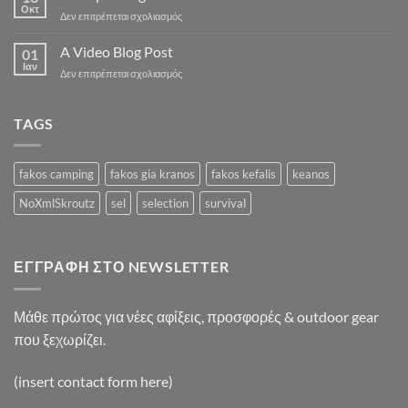
post
Οκτ
στο
Δεν επιτρέπεται σχολιασμός
with
A
A
Simple
A Video Blog Post
Gallery
01
Blog
Ιαν
στο
Δεν επιτρέπεται σχολιασμός
Post
A
Video
Blog
TAGS
Post
fakos camping
fakos gia kranos
fakos kefalis
keanos
NoXmlSkroutz
sel
selection
survival
ΕΓΓΡΑΦΉ ΣΤΟ NEWSLETTER
Μάθε πρώτος για νέες αφίξεις, προσφορές & outdoor gear
που ξεχωρίζει.
(insert contact form here)