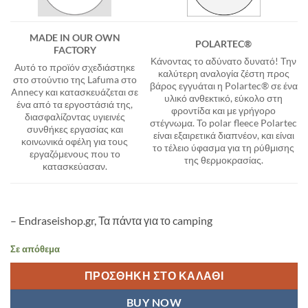
MADE IN OUR OWN
POLARTEC®
FACTORY
Κάνοντας το αδύνατο δυνατό! Την
Αυτό το προϊόν σχεδιάστηκε
καλύτερη αναλογία ζέστη προς
στο στούντιο της Lafuma στο
βάρος εγγυάται η Polartec® σε ένα
Annecy και κατασκευάζεται σε
υλικό ανθεκτικό, εύκολο στη
ένα από τα εργοστάσιά της,
φροντίδα και με γρήγορο
διασφαλίζοντας υγιεινές
στέγνωμα. Το polar fleece Polartec
συνθήκες εργασίας και
είναι εξαιρετικά διαπνέον, και είναι
κοινωνικά οφέλη για τους
το τέλειο ύφασμα για τη ρύθμισης
εργαζόμενους που το
της θερμοκρασίας.
κατασκεύασαν.
– Endraseishop.gr, Τα πάντα για το camping
Σε απόθεμα
ΠΡΟΣΘΉΚΗ ΣΤΟ ΚΑΛΆΘΙ
BUY NOW