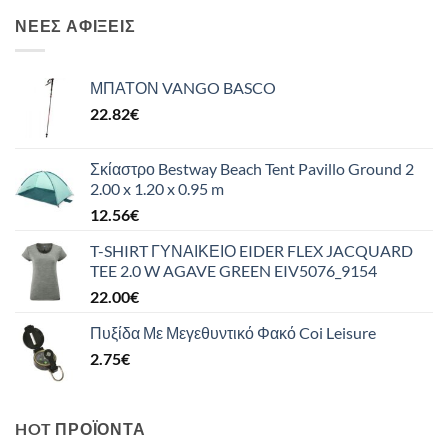
ΝΈΕΣ ΑΦΊΞΕΙΣ
ΜΠΑΤΟΝ VANGO BASCO
22.82
€
Σκίαστρο Bestway Beach Tent Pavillo Ground 2
2.00 x 1.20 x 0.95 m
12.56
€
T-SHIRT ΓΥΝΑΙΚΕΙΟ EIDER FLEX JACQUARD
TEE 2.0 W AGAVE GREEN EIV5076_9154
22.00
€
Πυξίδα Με Μεγεθυντικό Φακό Coi Leisure
2.75
€
HOT ΠΡΟΪΌΝΤΑ