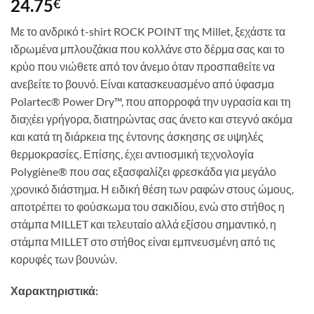
24.75
€
Με το ανδρικό t-shirt
ROCK POINT
της
Millet, ξεχάστε τα
ιδρωμένα μπλουζάκια που κολλάνε στο δέρμα σας και το
κρύο που νιώθετε από τον άνεμο όταν προσπαθείτε να
ανεβείτε το βουνό. Είναι κατασκευασμένο από ύφασμα
Polartec® Power Dry™, που απορροφά την υγρασία και τη
διαχέει γρήγορα, διατηρώντας σας άνετο και στεγνό ακόμα
και κατά τη διάρκεια της έντονης άσκησης σε υψηλές
θερμοκρασίες. Επίσης, έχει αντιοσμική τεχνολογία
Polygiène® που σας εξασφαλίζει φρεσκάδα για μεγάλο
χρονικό διάστημα. Η ειδική θέση των ραφών στους ώμους,
αποτρέπει το φούσκωμα του σακιδίου, ενώ στο στήθος η
στάμπα MILLET και τελευταίο αλλά εξίσου σημαντικό, η
στάμπα MILLET στο στήθος είναι εμπνευσμένη από τις
κορυφές των βουνών.
Χαρακτηριστικά: