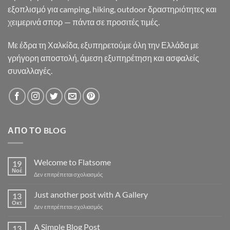
εξοπλισμό για camping, hiking, outdoor δραστηριότητες και
χειμερινά σπορ — πάντα σε προσιτές τιμές.
Με έδρα τη Χαλκίδα, εξυπηρετούμε όλη την Ελλάδα με
γρήγορη αποστολή, άμεση εξυπηρέτηση και ασφαλείς
συναλλαγές.
ΑΠΌ ΤΟ BLOG
Welcome to Flatsome
19
Νοέ
στο
Δεν επιτρέπεται σχολιασμός
Welcome
to
Just another post with A Gallery
13
Flatsome
Οκτ
στο
Δεν επιτρέπεται σχολιασμός
Just
another
A Simple Blog Post
13