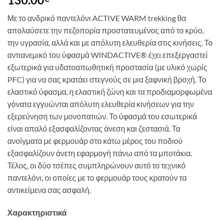
Με το ανδρικό παντελόνι ACTIVE WARM trekking θα
απολαύσετε την πεζοπορία προστατευμένος από το κρύο,
την υγρασία, αλλά και με απόλυτη ελευθερία στις κινήσεις. Το
αντιανεμικό του ύφασμά WINDACTIVE® έχει επεξεργαστεί
εξωτερικά για υδατοαπωθητική προστασία (με υλικό χωρίς
PFC) για να σας κρατάει στεγνούς σε μια ξαφνική βροχή. Το
ελαστικό ύφασμα, η ελαστική ζώνη και τα προδιαμορφωμένα
γόνατα εγγυώνται απόλυτη ελευθερία κινήσεων για την
εξερεύνηση των μονοπατιών. Το ύφασμά του εσωτερικά
είναι απαλό εξασφαλίζοντας άνεση και ζεστασιά. Τα
ανοίγματα με φερμουάρ στο κάτω μέρος του ποδιού
εξασφαλίζουν άνετη εφαρμογή πάνω από τα μποτάκια.
Τέλος, οι δύο τσέπες συμπληρώνουν αυτό το τεχνικό
παντελόνι, οι οποίες με το φερμουάρ τους κρατούν τα
αντικείμενα σας ασφαλή.
Χαρακτηριστικά