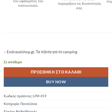
του υφάσματος του
συμ
περιορίζουν τις δυνατότητές
παπουτσιού.
σας.
– Endraseishop.gr, Τα πάντα για το camping
Σε απόθεμα
ΠΡΟΣΘΉΚΗ ΣΤΟ ΚΑΛΆΘΙ
BUY NOW
Κωδικός προϊόντος:
LFM-459
Κατηγορία:
Παντελόνια
Ετικέτα:
NoXmlSkroutz