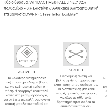
Κύριο ύφασμα: WINDACTIVE® FALL LINE // 92%
πολυαμίδιο – 8% ελαστάνη // Ανθεκτική υδατοαπωθητική
επεξεργασία DWR PFC Free Teflon EcoElite™
STRETCH
ACTIVE FIT
Ενισχυμένη άνεση και
Το καλύτερο για ημερήσιες
Το
βέλτιστη κίνηση χάρη στην
πεζοπορίες με ελαφρύ βάρος
ελαστικότητα του υφάσματος.
και για καθημερινή χρήση στη
επ
Τα ελαστικά είδη μας είναι
πόλη. Η εφαρμογή είναι πολύ
ε
ένας εξαιρετικός σύντροφος
κοντά στη μέση μορφολογία,
ν
για όλες τις αθλητικές
για να έχετε μια καλή, ομοιογενή
δραστηριότητες σε όλα τα
επαφή μεταξύ του ποδιού και
επίπεδα και ποτέ δεν