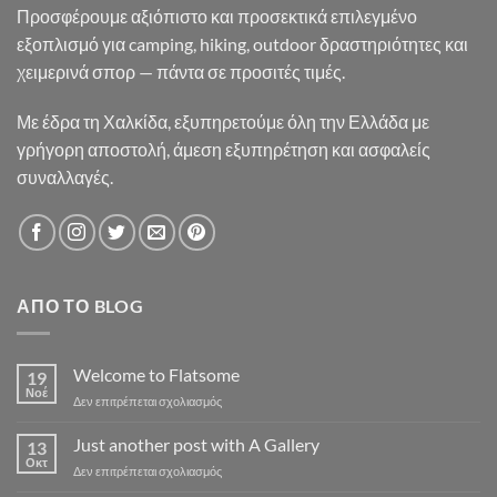
Προσφέρουμε αξιόπιστο και προσεκτικά επιλεγμένο
εξοπλισμό για camping, hiking, outdoor δραστηριότητες και
χειμερινά σπορ — πάντα σε προσιτές τιμές.
Με έδρα τη Χαλκίδα, εξυπηρετούμε όλη την Ελλάδα με
γρήγορη αποστολή, άμεση εξυπηρέτηση και ασφαλείς
συναλλαγές.
ΑΠΌ ΤΟ BLOG
Welcome to Flatsome
19
Νοέ
στο
Δεν επιτρέπεται σχολιασμός
Welcome
to
Just another post with A Gallery
13
Flatsome
Οκτ
στο
Δεν επιτρέπεται σχολιασμός
Just