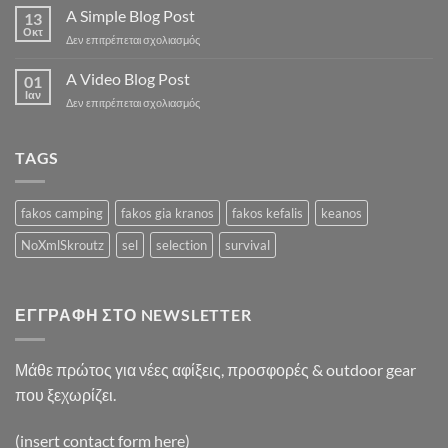
another
A Simple Blog Post
13
post
Οκτ
στο
Δεν επιτρέπεται σχολιασμός
with
A
A
Simple
A Video Blog Post
Gallery
01
Blog
Ιαν
στο
Δεν επιτρέπεται σχολιασμός
Post
A
Video
Blog
TAGS
Post
fakos camping
fakos gia kranos
fakos kefalis
keanos
NoXmlSkroutz
sel
selection
survival
ΕΓΓΡΑΦΉ ΣΤΟ NEWSLETTER
Μάθε πρώτος για νέες αφίξεις, προσφορές & outdoor gear
που ξεχωρίζει.
(insert contact form here)