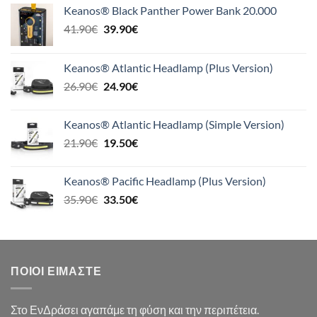
Keanos® Black Panther Power Bank 20.000
Original
Η
41.90
€
39.90
€
price
τρέχουσα
was:
τιμή
Keanos® Atlantic Headlamp (Plus Version)
41.90€.
είναι:
Original
Η
26.90
€
24.90
€
39.90€.
price
τρέχουσα
was:
τιμή
Keanos® Atlantic Headlamp (Simple Version)
26.90€.
είναι:
Original
Η
21.90
€
19.50
€
24.90€.
price
τρέχουσα
was:
τιμή
Keanos® Pacific Headlamp (Plus Version)
21.90€.
είναι:
Original
Η
35.90
€
33.50
€
19.50€.
price
τρέχουσα
was:
τιμή
35.90€.
είναι:
33.50€.
ΠΟΙΟΙ ΕΊΜΑΣΤΕ
Στο ΕνΔράσει αγαπάμε τη φύση και την περιπέτεια.