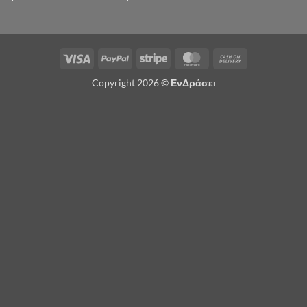
Visa
PayPal
Stripe
MasterCard
Cash
On
Copyright 2026 ©
ΕνΔράσει
Delivery