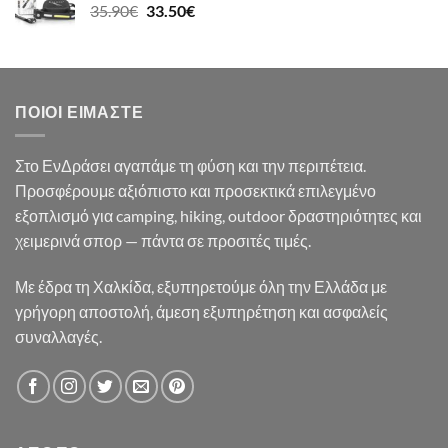
Original
Η
35.90
€
33.50
€
19.50€.
price
τρέχουσα
was:
τιμή
35.90€.
είναι:
33.50€.
ΠΟΙΟΙ ΕΊΜΑΣΤΕ
Στο ΕνΔράσει αγαπάμε τη φύση και την περιπέτεια.
Προσφέρουμε αξιόπιστο και προσεκτικά επιλεγμένο
εξοπλισμό για camping, hiking, outdoor δραστηριότητες και
χειμερινά σπορ — πάντα σε προσιτές τιμές.
Με έδρα τη Χαλκίδα, εξυπηρετούμε όλη την Ελλάδα με
γρήγορη αποστολή, άμεση εξυπηρέτηση και ασφαλείς
συναλλαγές.