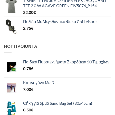
T-SHIRT ΓΥΝΑΙΚΕΙΟ EIDER FLEX JACQUARD
TEE 2.0 W AGAVE GREEN EIV5076_9154
22.00
€
Πυξίδα Με Μεγεθυντικό Φακό Coi Leisure
2.75
€
HOT ΠΡΟΪΌΝΤΑ
Παιδικά Πυροτεχνήματα Σκορδάκια 50 Τεμαχίων
0.78
€
Καπνογόνο Μωβ
7.00
€
Θήκη για άμμο Sand Bag Set (30x45cm)
8.50
€