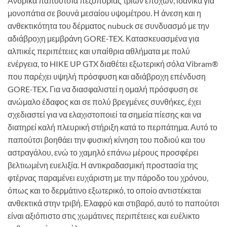
Ανδρικά παπούτσια πεζοπορίας τριών εποχών, ιδανικά για
μονοπάτια σε βουνά μεσαίου υψομέτρου. Η άνεση και η
ανθεκτικότητα του δέρματος nubuck σε συνδυασμό με την
αδιάβροχη μεμβράνη GORE-TEX. Κατασκευασμένα για
αλπικές περιπέτειες και υπαίθρια αθλήματα με πολύ
ενέργεια, το HIKE UP GTX διαθέτει εξωτερική σόλα Vibram®
που παρέχει υψηλή πρόσφυση και αδιάβροχη επένδυση
GORE-TEX. Για να διασφαλιστεί η ομαλή πρόσφυση σε
ανώμαλο έδαφος και σε πολύ βρεγμένες συνθήκες, έχει
σχεδιαστεί για να ελαχιστοποιεί τα σημεία πίεσης και να
διατηρεί καλή πλευρική στήριξη κατά το περπάτημα. Αυτό το
παπούτσι βοηθάει την φυσική κίνηση του ποδιού και του
αστραγάλου, ενώ το χαμηλό επάνω μέρους προσφέρει
βελτιωμένη ευελιξία. Η αντικραδασμική προστασία της
φτέρνας παραμένει ευχάριστη με την πάροδο του χρόνου,
όπως και το δερμάτινο εξωτερικό, το οποίο αντιστέκεται
ανθεκτικά στην τριβή. Ελαφρύ και στιβαρό, αυτό το παπούτσι
είναι αξιόπιστο στις χωμάτινες περιπέτειες και ευέλικτο