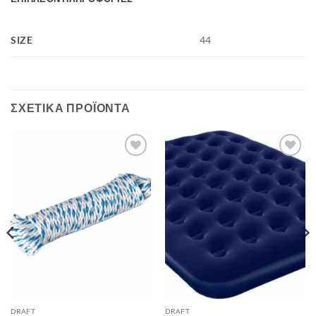
SIZE
44
ΣΧΕΤΙΚΆ ΠΡΟΪΌΝΤΑ
Add to
Add to
wishlist
wishlist
DRAFT
DRAFT