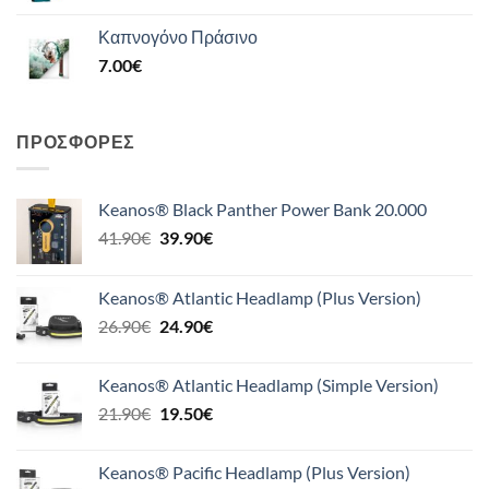
Καπνογόνο Πράσινο
7.00
€
ΠΡΟΣΦΟΡΈΣ
Keanos® Black Panther Power Bank 20.000
Original
Η
41.90
€
39.90
€
price
τρέχουσα
was:
τιμή
Keanos® Atlantic Headlamp (Plus Version)
41.90€.
είναι:
Original
Η
26.90
€
24.90
€
39.90€.
price
τρέχουσα
was:
τιμή
Keanos® Atlantic Headlamp (Simple Version)
26.90€.
είναι:
Original
Η
21.90
€
19.50
€
24.90€.
price
τρέχουσα
was:
τιμή
Keanos® Pacific Headlamp (Plus Version)
21.90€.
είναι: