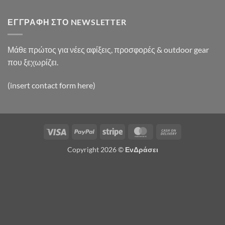
ΕΓΓΡΑΦΉ ΣΤΟ NEWSLETTER
Μάθε πρώτος για νέες αφίξεις, προσφορές & outdoor gear
που ξεχωρίζει.
(insert contact form here)
Visa
PayPal
Stripe
MasterCard
Cash
On
Copyright 2026 ©
ΕνΔράσει
Delivery