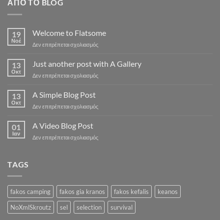
ΑΠΌ ΤΟ BLOG
Welcome to Flatsome
19
Νοέ
στο
Δεν επιτρέπεται σχολιασμός
Welcome
to
Just another post with A Gallery
13
Flatsome
Οκτ
στο
Δεν επιτρέπεται σχολιασμός
Just
another
A Simple Blog Post
13
post
Οκτ
στο
Δεν επιτρέπεται σχολιασμός
with
A
A
Simple
A Video Blog Post
Gallery
01
Blog
Ιαν
στο
Δεν επιτρέπεται σχολιασμός
Post
A
Video
Blog
TAGS
Post
fakos camping
fakos gia kranos
fakos kefalis
keanos
NoXmlSkroutz
sel
selection
survival