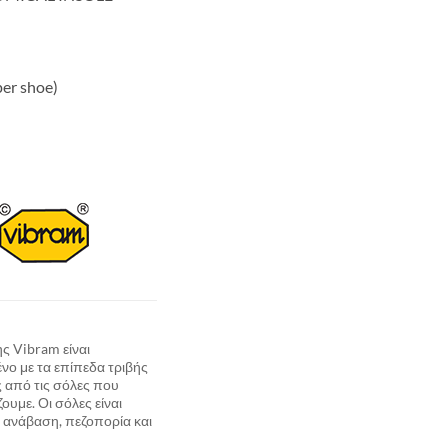
per shoe)
ης Vibram είναι
ο με τα επίπεδα τριβής
ς από τις σόλες που
ουμε. Οι σόλες είναι
ια ανάβαση, πεζοπορία και