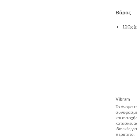
Βάρος
120g (
Vibram
To όνομα τ
συνυφασμέν
και αντοχή
κατασκευάζ
ιδανικές γ
περίπατο.