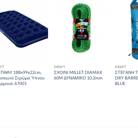
Add to
Add to
wishlist
wishlist
FT
DRAFT
DRAFT
STWAY 188x99x22cm,
ΣΧΟΙΝΙ MILLET DIAMAX
ΣΤΕΓΑΝΗ 
υσκωτό Στρώμα Ύπνου
60M ΔΥΝΑΜΙΚΟ 10.2mm
DRY BARRE
ρμονό, 67001
BLUE