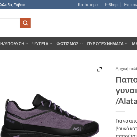
Κατάστημα
E-Shop
Επικοι
Χαλκίδα, Εύβοια
ΣΗ/ΥΠΌΔΥΣΗ
ΨΥΓΕΊΑ
ΦΩΤΙΣΜΌΣ
ΠΥΡΟΤΕΧΝΉΜΑΤΑ
Μ
Αρχική σελ
Παπο
γυναι
/Alat
Για να απ
βουνό κάτ
παπούτσι