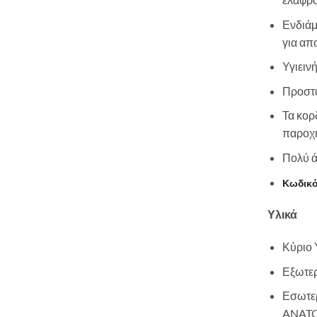
Ενδιάμ
για απ
Υγιειν
Προστ
Τα κορ
παροχή
Πολύ ά
Κωδικό
Υλικά
Κύριο 
Εξωτε
Εσωτερ
ANATO