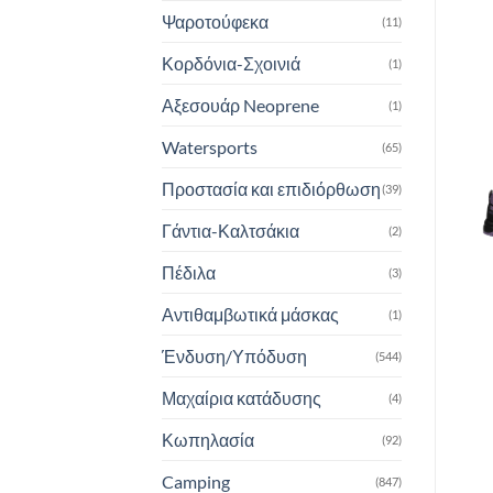
Ψαροτούφεκα
(11)
Κορδόνια-Σχοινιά
(1)
Αξεσουάρ Neoprene
(1)
Watersports
(65)
Προστασία και επιδιόρθωση
(39)
Γάντια-Καλτσάκια
(2)
Πέδιλα
(3)
Αντιθαμβωτικά μάσκας
(1)
Ένδυση/Υπόδυση
(544)
Μαχαίρια κατάδυσης
(4)
Κωπηλασία
(92)
Camping
(847)