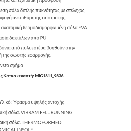
εση σόλα διπλής πυκνότητας με στέλεχος
οφυγή ανεπιθύμητης συστροφής
ή ανατομική θερμοδιαμορφωμένη σόλα EVA
ασία δακτύλων από PU
δόνια από πολυεστέρα βοηθούν στην
 της σωστής εφαρμογής.
νετο σχήμα
ς Κατασκευαστή: MIG1811_9836
Υλικό: Ύφασμα υψηλής αντοχής
ρική σόλα: VIBRAM FELL RUNNING
ική σόλα: T
HERMOFORMED
MICAL INSOLE