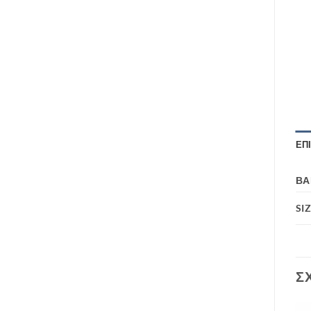
ΕΠ
ΒΆ
SI
Σ