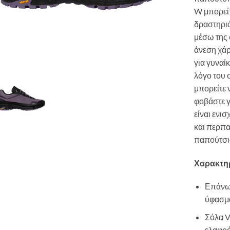
W μπορεί 
δραστηρι
μέσω της
άνεση χάρ
για γυναί
λόγο του 
μπορείτε 
φοβάστε γ
είναι ενι
και περπα
παπούτσια
Χαρακτηρ
Επάνω 
ύφασμα
Σόλα V
ελαφρό