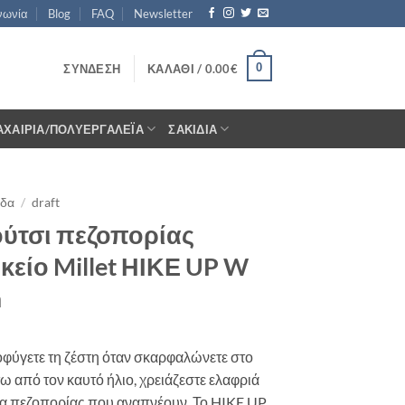
νωνία
Blog
FAQ
Newsletter
0
ΣΎΝΔΕΣΗ
ΚΑΛΆΘΙ /
0.00
€
ΑΧΑΊΡΙΑ/ΠΟΛΥΕΡΓΑΛΈΙΑ
ΣΑΚΊΔΙΑ
ίδα
/
draft
ύτσι πεζοπορίας
κείο Millet ΗΙΚΕ UP W
a
οφύγετε τη ζέστη όταν σκαρφαλώνετε στο
ω από τον καυτό ήλιο, χρειάζεστε ελαφριά
α πεζοπορίας που αναπνέουν. Το HIKE UP