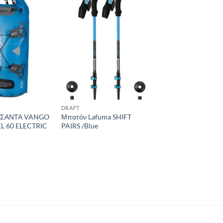
Add to
Add to
wishlist
wishlist
DRAFT
ΤΣΑΝΤΑ VANGO
Μπατόν Lafuma SHIFT
L 60 ELECTRIC
PAIRS /Blue