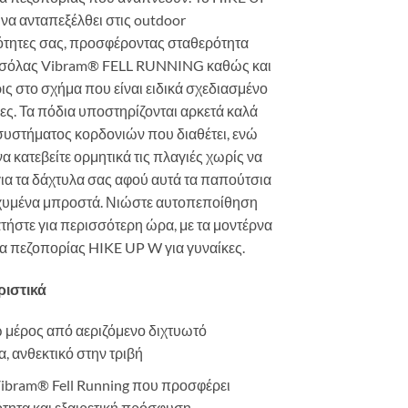
να ανταπεξέλθει στις outdoor
ότητες σας, προσφέροντας σταθερότητα
 σόλας Vibram® FELL RUNNING καθώς και
ις στο σχήμα που είναι ειδικά σχεδιασμένο
κες. Τα πόδια υποστηρίζονται αρκετά καλά
συστήματος κορδονιών που διαθέτει, ενώ
να κατεβείτε ορμητικά τις πλαγιές χωρίς να
ια τα δάχτυλα σας αφού αυτά τα παπούτσια
σχυμένα μπροστά. Νιώστε αυτοπεποίθηση
τήστε για περισσότερη ώρα, με τα μοντέρνα
 πεζοπορίας HIKE UP W για γυναίκες.
ιστικά
μέρος από αεριζόμενο διχτυωτό
, ανθεκτικό στην τριβή
ibram® Fell Running που προσφέρει
τητα και εξαιρετική πρόσφυση