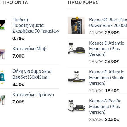
T ΠΡΟΪΌΝΤΑ
ΠΡΟΣΦΟΡΈΣ
Παιδικά
Keanos® Black Pan
Πυροτεχνήματα
Power Bank 20.000
Σκορδάκια 50 Τεμαχίων
Original
Η
41.90
€
39.90
€
0.78
€
price
τρέ
Keanos® Atlantic
was:
τιμή
Καπνογόνο Μωβ
Headlamp (Plus
41.90€.
είναι
Version)
7.00
€
39.9
Original
Η
26.90
€
24.90
€
price
τρέ
Θήκη για άμμο Sand
Keanos® Atlantic
was:
τιμή
Bag Set (30x45cm)
Headlamp (Simple
26.90€.
είναι
Version)
8.50
€
24.9
Original
Η
21.90
€
19.50
€
Καπνογόνο Πράσινο
price
τρέ
Keanos® Pacific
7.00
€
was:
τιμή
Headlamp (Plus
21.90€.
είναι
Version)
19.5
Original
Η
35.90
€
33.50
€
price
τρέ