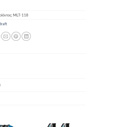
οϊόντος:
MLT-118
draft
3