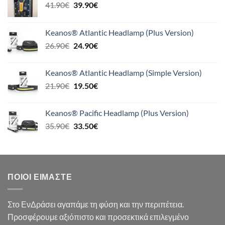
Original
Η
41.90
€
39.90
€
price
τρέχουσα
was:
τιμή
Keanos® Atlantic Headlamp (Plus Version)
41.90€.
είναι:
Original
Η
26.90
€
24.90
€
39.90€.
price
τρέχουσα
was:
τιμή
Keanos® Atlantic Headlamp (Simple Version)
26.90€.
είναι:
Original
Η
21.90
€
19.50
€
24.90€.
price
τρέχουσα
was:
τιμή
Keanos® Pacific Headlamp (Plus Version)
21.90€.
είναι:
Original
Η
35.90
€
33.50
€
19.50€.
price
τρέχουσα
was:
τιμή
35.90€.
είναι:
33.50€.
ΠΟΙΟΙ ΕΊΜΑΣΤΕ
Στο ΕνΔράσει αγαπάμε τη φύση και την περιπέτεια.
Προσφέρουμε αξιόπιστο και προσεκτικά επιλεγμένο