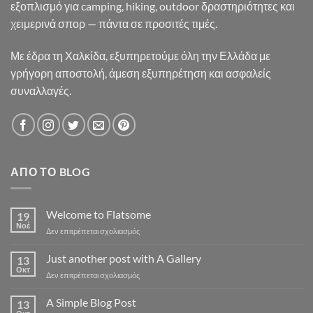
εξοπλισμό για camping, hiking, outdoor δραστηριότητες και
χειμερινά σπορ — πάντα σε προσιτές τιμές.
Με έδρα τη Χαλκίδα, εξυπηρετούμε όλη την Ελλάδα με
γρήγορη αποστολή, άμεση εξυπηρέτηση και ασφαλείς
συναλλαγές.
ΑΠΌ ΤΟ BLOG
Welcome to Flatsome
19
Νοέ
στο
Δεν επιτρέπεται σχολιασμός
Welcome
to
Just another post with A Gallery
13
Flatsome
Οκτ
στο
Δεν επιτρέπεται σχολιασμός
Just
another
A Simple Blog Post
13
post