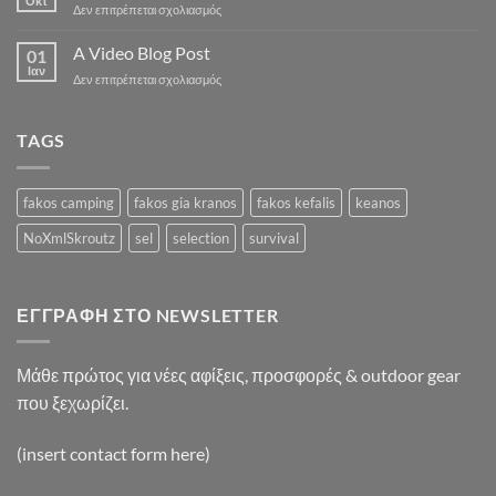
Οκτ
στο
Δεν επιτρέπεται σχολιασμός
with
A
A
Simple
A Video Blog Post
Gallery
01
Blog
Ιαν
στο
Δεν επιτρέπεται σχολιασμός
Post
A
Video
Blog
TAGS
Post
fakos camping
fakos gia kranos
fakos kefalis
keanos
NoXmlSkroutz
sel
selection
survival
ΕΓΓΡΑΦΉ ΣΤΟ NEWSLETTER
Μάθε πρώτος για νέες αφίξεις, προσφορές & outdoor gear
που ξεχωρίζει.
(insert contact form here)