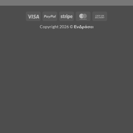
Visa
PayPal
Stripe
MasterCard
Cash
On
Copyright 2026 ©
ΕνΔράσει
Delivery