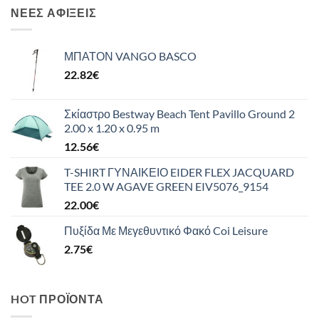
ΝΈΕΣ ΑΦΊΞΕΙΣ
ΜΠΑΤΟΝ VANGO BASCO
22.82
€
Σκίαστρο Bestway Beach Tent Pavillo Ground 2
2.00 x 1.20 x 0.95 m
12.56
€
T-SHIRT ΓΥΝΑΙΚΕΙΟ EIDER FLEX JACQUARD
TEE 2.0 W AGAVE GREEN EIV5076_9154
22.00
€
Πυξίδα Με Μεγεθυντικό Φακό Coi Leisure
2.75
€
HOT ΠΡΟΪΌΝΤΑ