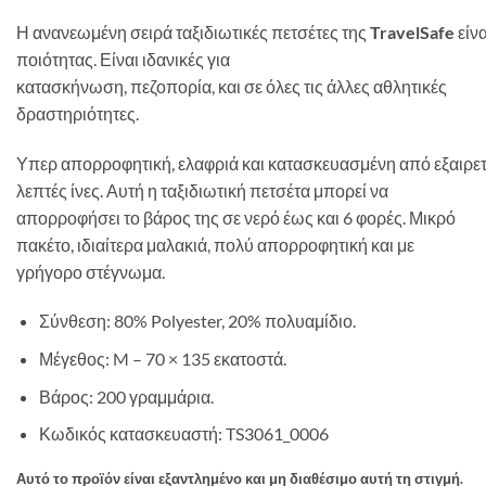
Η
ανανεωμένη
σειρά
ταξιδιωτικές
πετσέτες
της
TravelSafe
είνα
ποιότητας
.
Ε
ίναι
ιδανικές
για
κατασκήνωση
,
πεζοπορία
,
και
σε
όλες τις
άλλες
αθλητικές
δραστηριότητες
.
Υπερ
απορροφητική
,
ελαφριά
και
κατασκευασμένη
από
εξαιρε
λεπτές ίνες
.
Αυτή η
ταξιδιωτική
πετσέτα
μπορεί να
απορροφήσει
το βάρος της σε
νερό
έως και 6
φορές
.
Μικρό
πακέτο
,
ιδιαίτερα
μαλακιά
,
πολύ
απορροφητική
και
με
γρήγορο στέγνωμα
.
Σύνθεση
:
80
%
Polyester
,
20
%
πολυαμίδιο.
Μέγεθος
:
M
–
70
×
135 εκατοστά
.
Βάρος:
200
γραμμάρια
.
Κωδικός κατασκευαστή: TS3061_0006
Αυτό το προϊόν είναι εξαντλημένο και μη διαθέσιμο αυτή τη στιγμή.