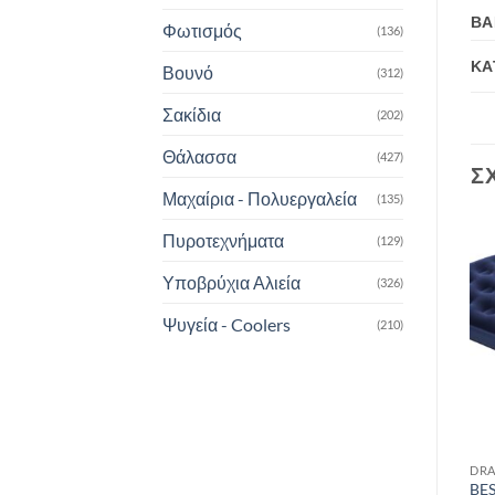
ΒΆ
Φωτισμός
(136)
ΚΑ
Βουνό
(312)
Σακίδια
(202)
Θάλασσα
(427)
Σ
Μαχαίρια - Πολυεργαλεία
(135)
Πυροτεχνήματα
(129)
Add to
Add to
Υποβρύχια Αλιεία
(326)
wishlist
wishlist
Ψυγεία - Coolers
(210)
DRAFT
DRAFT
DRA
ΣΦΥΡΙ STUBAI ROCKY
Σχοινί Oztrail POLY ROPE
BES