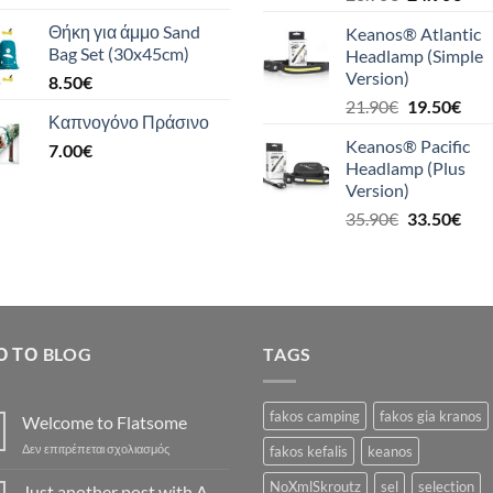
price
τρέ
Θήκη για άμμο Sand
Keanos® Atlantic
was:
τιμή
Bag Set (30x45cm)
Headlamp (Simple
26.90€.
είναι
Version)
8.50
€
24.9
Original
Η
21.90
€
19.50
€
Καπνογόνο Πράσινο
price
τρέ
Keanos® Pacific
7.00
€
was:
τιμή
Headlamp (Plus
21.90€.
είναι
Version)
19.5
Original
Η
35.90
€
33.50
€
price
τρέ
was:
τιμή
35.90€.
είναι
33.5
Ό ΤΟ BLOG
TAGS
fakos camping
fakos gia kranos
Welcome to Flatsome
στο
Δεν επιτρέπεται σχολιασμός
fakos kefalis
keanos
Welcome
to
NoXmlSkroutz
sel
selection
Just another post with A