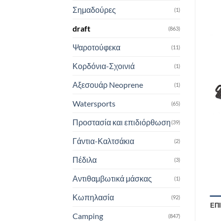
Σημαδούρες
(1)
draft
(863)
Ψαροτούφεκα
(11)
Κορδόνια-Σχοινιά
(1)
Αξεσουάρ Neoprene
(1)
Watersports
(65)
Προστασία και επιδιόρθωση
(39)
Γάντια-Καλτσάκια
(2)
Πέδιλα
(3)
Αντιθαμβωτικά μάσκας
(1)
Κωπηλασία
(92)
ΕΠ
Camping
(847)