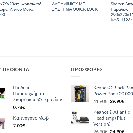
5x76x23cm, Φουσκωτό
ΑΛΟΥΜΙΝΙΟΥ ΜΕ
Shelter, Αυ
ρώμα Ύπνου Μονό,
ΣΥΣΤΗΜΑ QUICK LOCK
Παραλίας
000
290x270x11
Κωδ. 11234
T ΠΡΟΪΌΝΤΑ
ΠΡΟΣΦΟΡΈΣ
Παιδικά
Keanos® Black Pan
Πυροτεχνήματα
Power Bank 20.000
Σκορδάκια 50 Τεμαχίων
Original
Η
41.90
€
39.90
€
0.78
€
price
τρέ
Keanos® Atlantic
was:
τιμή
Καπνογόνο Μωβ
Headlamp (Plus
41.90€.
είναι
Version)
7.00
€
39.9
Original
Η
26.90
€
24.90
€