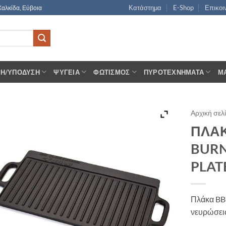
Κατάστημα
E-Shop
Επικοι
Χαλκίδα, Εύβοια
ΣΗ/ΥΠΌΔΥΣΗ
ΨΥΓΕΊΑ
ΦΩΤΙΣΜΌΣ
ΠΥΡΟΤΕΧΝΉΜΑΤΑ
Μ
Αρχική σελ
ΠΛΑΚ
BURN
PLAT
Πλάκα BBQ
νευρώσει