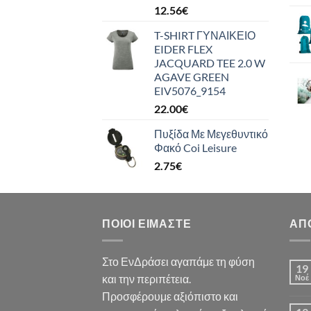
12.56
€
T-SHIRT ΓΥΝΑΙΚΕΙΟ
EIDER FLEX
JACQUARD TEE 2.0 W
AGAVE GREEN
EIV5076_9154
22.00
€
Πυξίδα Με Μεγεθυντικό
Φακό Coi Leisure
2.75
€
ΠΟΙΟΙ ΕΊΜΑΣΤΕ
ΑΠ
Στο ΕνΔράσει αγαπάμε τη φύση
19
και την περιπέτεια.
Νοέ
Προσφέρουμε αξιόπιστο και