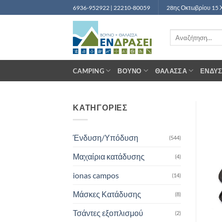
Μετάβαση
6936-952922 | 22210-80059
28ης Οκτωβρίου 15 
στο
περιεχόμενο
Αναζήτηση
για:
CAMPING
ΒΟΥΝΌ
ΘΆΛΑΣΣΑ
ΈΝΔΥ
ΚΑΤΗΓΟΡΙΕΣ
Ένδυση/Υπόδυση
(544)
Μαχαίρια κατάδυσης
(4)
ionas campos
(14)
Μάσκες Κατάδυσης
(8)
Τσάντες εξοπλισμού
(2)