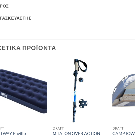
ΡΟΣ
ΤΑΣΚΕΥΑΣΤΉΣ
ΧΕΤΙΚΆ ΠΡΟΪΌΝΤΑ
Add to
Add to
wishlist
wishlist
FT
DRAFT
DRAFT
TWAY Pavillo
ΜΠΑΤΟΝ OVER ACTION
CAMPTOWN 