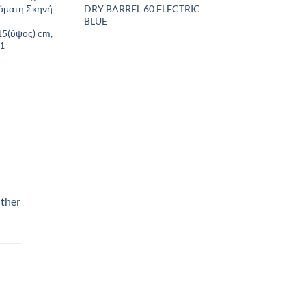
τόματη Σκηνή
DRY BARREL 60 ELECTRIC
BLUE
5(ύψος) cm,
1
ther
χουσα
:
0€.