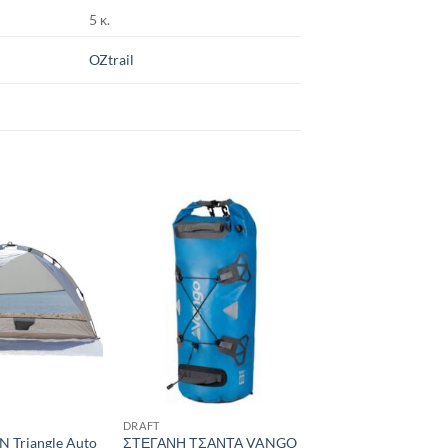
5 κ.
OZtrail
Add to
Add to
wishlist
wishlist
DRAFT
Triangle Auto
ΣΤΕΓΑΝΗ ΤΣΑΝΤΑ VANGO