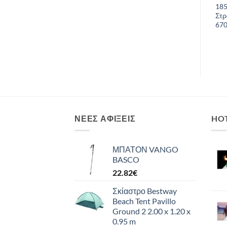
916401
MINI COIL 20m x 4mm
18
Στ
67
ΝΈΕΣ ΑΦΊΞΕΙΣ
HO
ΜΠΑΤΟΝ VANGO
BASCO
22.82
€
Σκίαστρο Bestway
Beach Tent Pavillo
Ground 2 2.00 x 1.20 x
0.95 m