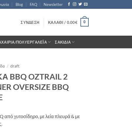
νωνία
Blog
FAQ
Newsletter
0
ΣΎΝΔΕΣΗ
ΚΑΛΆΘΙ /
0.00
€
ΑΧΑΊΡΙΑ/ΠΟΛΥΕΡΓΑΛΈΙΑ
ΣΑΚΊΔΙΑ
ίδα
/
draft
Α BBQ OZTRAIL 2
ER OVERSIZE BBQ
E
 από χυτοσίδηρο, με λεία πλευρά & με
ς.