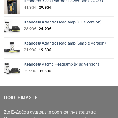
Keanos® Black Panther Power Bank 20.000
Original
Η
41.90
€
39.90
€
price
τρέχουσα
was:
τιμή
Keanos® Atlantic Headlamp (Plus Version)
41.90€.
είναι:
Original
Η
26.90
€
24.90
€
39.90€.
price
τρέχουσα
was:
τιμή
Keanos® Atlantic Headlamp (Simple Version)
26.90€.
είναι:
Original
Η
21.90
€
19.50
€
24.90€.
price
τρέχουσα
was:
τιμή
Keanos® Pacific Headlamp (Plus Version)
21.90€.
είναι:
Original
Η
35.90
€
33.50
€
19.50€.
price
τρέχουσα
was:
τιμή
35.90€.
είναι:
33.50€.
ΠΟΙΟΙ ΕΊΜΑΣΤΕ
Στο ΕνΔράσει αγαπάμε τη φύση και την περιπέτεια.