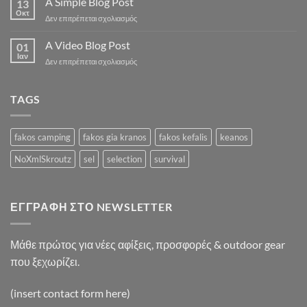
A Simple Blog Post
13
post
Οκτ
στο
Δεν επιτρέπεται σχολιασμός
with
A
A
Simple
A Video Blog Post
Gallery
01
Blog
Ιαν
στο
Δεν επιτρέπεται σχολιασμός
Post
A
Video
Blog
TAGS
Post
fakos camping
fakos gia kranos
fakos kefalis
keanos
NoXmlSkroutz
sel
selection
survival
ΕΓΓΡΑΦΉ ΣΤΟ NEWSLETTER
Μάθε πρώτος για νέες αφίξεις, προσφορές & outdoor gear
που ξεχωρίζει.
(insert contact form here)