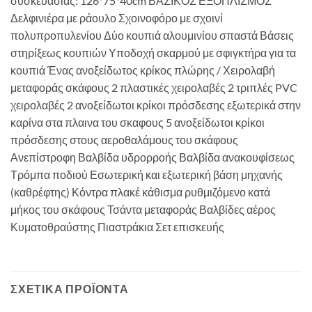
συσκευασίας: 126*75*40cm ΒΑΣΙΚΟΣ ΕΞΟΠΛΙΣΜΟΣ
Δελφινιέρα με ράουλο Σχοινοφόρο με σχοινί
πολυπροπυλενίου Δύο κουπιά αλουμινίου σπαστά Βάσεις
στηρίξεως κουπιών Υποδοχή σκαρμού με σφιγκτήρα για τα
κουπιά Ένας ανοξείδωτος κρίκος πλώρης / Χειρολαβή
μεταφοράς σκάφους 2 πλαστικές χειρολαβές 2 τριπλές PVC
χειρολαβές 2 ανοξείδωτοι κρίκοι πρόσδεσης εξωτερικά στην
καρίνα στα πλαινα του σκαφους 5 ανοξείδωτοι κρίκοι
πρόσδεσης στους αεροθαλάμους του σκάφους
Ανεπίστροφη Βαλβίδα υδρορροής Βαλβίδα ανακουφίσεως
Τρόμπα ποδιού Εσωτερική και εξωτερική βάση μηχανής
(καθρέφτης) Κόντρα πλακέ κάθισμα ρυθμιζόμενο κατά
μήκος του σκάφους Τσάντα μεταφοράς Βαλβίδες αέρος
Κυματοθραύστης Πιαστράκια Σετ επισκευής
ΣΧΕΤΙΚΆ ΠΡΟΪΌΝΤΑ