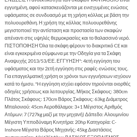
εγγυημένη, αφού κατασκευάζονται με ενισχυμένες ενώσεις
υφάσματος σε συνδυασμό με τη χρήση κόλλας με βάση την
πολυουρεθάνη. Η χρήση της κόλλας πολυουρεθάνης
μεγιστοποιεί την αντίσταση και προστασία των σκαφών
απέναντι στις υψηλές θερμοκρασίες και το θαλασσινό νερό.
ΠΙΣΤΟΠΟΙΗΣΗ Όλα τα σκάφη φέρουν το διακριτικό CE και
είναι εγκεκριμένα σύμφωνα με την Οδηγία για τα Σκάφη
Αναψυχής 2013/53/ΕΕ. ΕΓΓΥΗΣΗ*: 4ετή εγγύηση του
υφάσματος και την 2ετή εγγύηση στις ραφές-ενώσεις τους.
Για επαγγελματική χρήση οι χρόνοι των εγγυήσεων ισχύουν
κατά το ήμισυ. *H εγγύηση ισχύει εφόσον τηρούνται οιορθές
οδηγίες χρήσεως και λειτουργίας. Μήκος Σκάφους: 380cm
Πλάτος Σκάφους: 170cm Βάρος Σκάφους: 63kg Διάμετρος
Μπαλονιού: 45cm Αεροθάλαμοι: 3+1 Μέγιστος Αριθμός
Ατόμων: 7 (727kg μαζί με την μηχανή) Δάπεδο: Αλουμινίου
Μέγιστη Υπποδύναμη Κινητήρα: 20hp Κατηγορία: C-
Inshore Μέγιστο Βάρος Μηχανής: 45kg Διαστάσεις