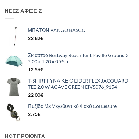
ΝΈΕΣ ΑΦΊΞΕΙΣ
ΜΠΑΤΟΝ VANGO BASCO
22.82
€
Σκίαστρο Bestway Beach Tent Pavillo Ground 2
2.00 x 1.20 x 0.95 m
12.56
€
T-SHIRT ΓΥΝΑΙΚΕΙΟ EIDER FLEX JACQUARD
TEE 2.0 W AGAVE GREEN EIV5076_9154
22.00
€
Πυξίδα Με Μεγεθυντικό Φακό Coi Leisure
2.75
€
HOT ΠΡΟΪΌΝΤΑ