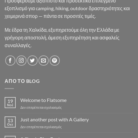
Προσφέρουμε αξιόπιστο και προσεκτικά επιλεγμένο
εξοπλισμό για camping, hiking, outdoor δραστηριότητες και
χειμερινά σπορ — πάντα σε προσιτές τιμές.
Με έδρα τη Χαλκίδα, εξυπηρετούμε όλη την Ελλάδα με
γρήγορη αποστολή, άμεση εξυπηρέτηση και ασφαλείς
συναλλαγές.
ΑΠΌ ΤΟ BLOG
Welcome to Flatsome
19
Νοέ
στο
Δεν επιτρέπεται σχολιασμός
Welcome
to
Just another post with A Gallery
13
Flatsome
Οκτ
στο
Δεν επιτρέπεται σχολιασμός
Just
another