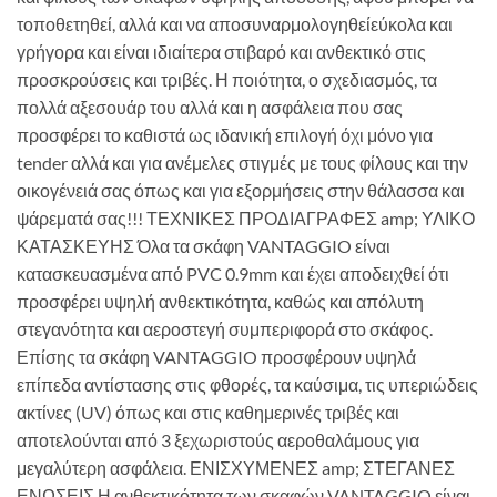
τοποθετηθεί, αλλά και να αποσυναρμολογηθείεύκολα και
γρήγορα και είναι ιδιαίτερα στιβαρό και ανθεκτικό στις
προσκρούσεις και τριβές. Η ποιότητα, ο σχεδιασμός, τα
πολλά αξεσουάρ του αλλά και η ασφάλεια που σας
προσφέρει το καθιστά ως ιδανική επιλογή όχι μόνο για
tender αλλά και για ανέμελες στιγμές με τους φίλους και την
οικογένειά σας όπως και για εξορμήσεις στην θάλασσα και
ψάρεματά σας!!! ΤΕΧΝΙΚΕΣ ΠΡΟΔΙΑΓΡΑΦΕΣ amp; ΥΛΙΚΟ
ΚΑΤΑΣΚΕΥΗΣ Όλα τα σκάφη VANTAGGIO είναι
κατασκευασμένα από PVC 0.9mm και έχει αποδειχθεί ότι
προσφέρει υψηλή ανθεκτικότητα, καθώς και απόλυτη
στεγανότητα και αεροστεγή συμπεριφορά στο σκάφος.
Επίσης τα σκάφη VANTAGGIO προσφέρουν υψηλά
επίπεδα αντίστασης στις φθορές, τα καύσιμα, τις υπεριώδεις
ακτίνες (UV) όπως και στις καθημερινές τριβές και
αποτελούνται από 3 ξεχωριστούς αεροθαλάμους για
μεγαλύτερη ασφάλεια. ΕΝΙΣΧΥΜΕΝΕΣ amp; ΣΤΕΓΑΝΕΣ
ΕΝΩΣΕΙΣ Η ανθεκτικότητα των σκαφών VANTAGGIO είναι