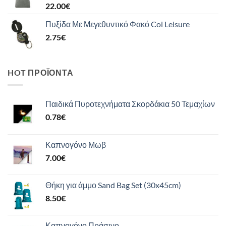
22.00
€
Πυξίδα Με Μεγεθυντικό Φακό Coi Leisure
2.75
€
HOT ΠΡΟΪΌΝΤΑ
Παιδικά Πυροτεχνήματα Σκορδάκια 50 Τεμαχίων
0.78
€
Καπνογόνο Μωβ
7.00
€
Θήκη για άμμο Sand Bag Set (30x45cm)
8.50
€
Καπνογόνο Πράσινο