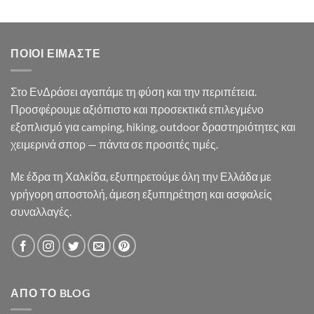
was:
τιμή
35.90€.
είναι:
33.50€.
ΠΟΙΟΙ ΕΊΜΑΣΤΕ
Στο ΕνΔράσει αγαπάμε τη φύση και την περιπέτεια.
Προσφέρουμε αξιόπιστο και προσεκτικά επιλεγμένο
εξοπλισμό για camping, hiking, outdoor δραστηριότητες και
χειμερινά σπορ — πάντα σε προσιτές τιμές.
Με έδρα τη Χαλκίδα, εξυπηρετούμε όλη την Ελλάδα με
γρήγορη αποστολή, άμεση εξυπηρέτηση και ασφαλείς
συναλλαγές.
ΑΠΌ ΤΟ BLOG