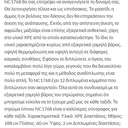
NC1768 θα σας επιτρέψει να αναγεννήσετε τη δύναμή σας.
Θα λειτουργήσει τέλεια και ως υπνόσακος. Το γρασίδι, η
άμμος ή οι βελόνες του δάσους δεν θα επηρεάσουν την
άνεση της ανάπαυσης. Εκτός από την απίστευτη άνεση, το
αφρώδες μαξιλάρι είναι επίσης εξαιρετικά ανθεκτικό, χάρη
στο υλικό XPE από το οποίο κατασκευάστηκε. Το ίδιο το
υλικό χαρακτηρίζεται κυρίως από εξαιρετικά χαμηλό βάρος,
υψηλή θερμομόνωση και υψηλή αντοχή σε διάφορες
καιρικές συνθήκες. Εφόσον το διπλώσετε, ο όγκος του
καταλαμβάνει πολύ λίγο χώρο, γεγονός που θα διευκολύνει
πολύ τη μεταφορά της και η μέθοδος αναδίπλωσης είναι
πολύ απλή. Το NC1768 έχει 12 διπλωμένα κομμάτια που
διπλώνουν σαν ακορντεόν. Όλα αυτά σε συνδυασμό με το
εξαιρετικά χαμηλό βάρος του στρώματος σημαίνει ότι
μπορούμε εύκολα να το έχουμε μαζί μας σε κάθε ταξίδι. Το
στρώμα ύπνου NC1768 είναι ο καλύτερος σύντροφος για
κάθε ταξίδι. Χαρακτηριστικά: Υλικό: XPE Διαστάσεις: Μήκος:
188 cm Πλάτος: 60 cm Ύψος: 2 cm Διπλωμένες διαστάσεις: