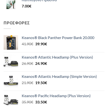
7.00
€
ΠΡΟΣΦΟΡΈΣ
Keanos® Black Panther Power Bank 20.000
Original
Η
41.90
€
39.90
€
price
τρέχουσα
was:
τιμή
Keanos® Atlantic Headlamp (Plus Version)
41.90€.
είναι:
Original
Η
26.90
€
24.90
€
39.90€.
price
τρέχουσα
was:
τιμή
Keanos® Atlantic Headlamp (Simple Version)
26.90€.
είναι:
Original
Η
21.90
€
19.50
€
24.90€.
price
τρέχουσα
was:
τιμή
Keanos® Pacific Headlamp (Plus Version)
21.90€.
είναι:
Original
Η
35.90
€
33.50
€
19.50€.
price
τρέχουσα