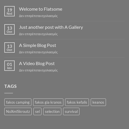
Welcome to Flatsome
19
Νοέ
στο
Δεν επιτρέπεται σχολιασμός
Welcome
to
Just another post with A Gallery
13
Flatsome
Οκτ
στο
Δεν επιτρέπεται σχολιασμός
Just
another
A Simple Blog Post
13
post
Οκτ
στο
Δεν επιτρέπεται σχολιασμός
with
A
A
Simple
A Video Blog Post
Gallery
01
Blog
Ιαν
στο
Δεν επιτρέπεται σχολιασμός
Post
A
Video
Blog
TAGS
Post
fakos camping
fakos gia kranos
fakos kefalis
keanos
NoXmlSkroutz
sel
selection
survival