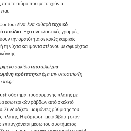
ς που το σώμα που με τα χρόνια
εται.
Contour είναι ένα καθαρά
τεχνικό
κό σακίδιο
. Έχει ανακλαστικές γραμμές
ύουν την ορατότητα σε κακές καιρικές
ή τη νύχτα και ιμάντα στέρνου με σφυρίχτρα
ανάγκης.
ριμένο σακίδιο
αποτελεί μια
ωμένη πρόταση
και έχει την υποστήριξη
mare.gr
ust
, σύστημα προσαρμογής πλάτης με
μα εσωτερικών ράβδων από σκελετό
υ. Συνδυάζεται με ιμάντες ρύθμισης του
ης πλάτης. Η φόρτωση-μεταβίβαση στον
 επιτυγχάνεται μέσω του συστήματος