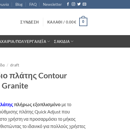
νωνία
Blog
FAQ
Newsletter
0
ΣΎΝΔΕΣΗ
ΚΑΛΆΘΙ /
0.00
€
ΑΧΑΊΡΙΑ/ΠΟΛΥΕΡΓΑΛΈΙΑ
ΣΑΚΊΔΙΑ
ίδα
/
draft
ιο πλάτης Contour
 Granite
πλάτης
πλήρως εξοπλισμένο
με το
ρύθμισης πλάτης Quick Adjust που
 στο χρήστη να προσαρμόσει το μήκος
θιστώντας το ιδανικό για πολλούς χρήστες