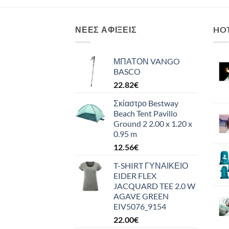
ΝΈΕΣ ΑΦΊΞΕΙΣ
HO
ΜΠΑΤΟΝ VANGO
BASCO
22.82
€
Σκίαστρο Bestway
Beach Tent Pavillo
Ground 2 2.00 x 1.20 x
0.95 m
12.56
€
T-SHIRT ΓΥΝΑΙΚΕΙΟ
EIDER FLEX
JACQUARD TEE 2.0 W
AGAVE GREEN
EIV5076_9154
22.00
€