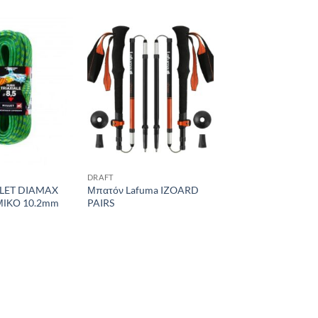
Add to
Add to
wishlist
wishlist
DRAFT
LLET DIAMAX
Μπατόν Lafuma IZOARD
ΙΚΟ 10.2mm
PAIRS