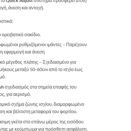
 Το
Quick Adjust
σύστημα προσφέρει απλή
ή, άνεση και αντοχή.
στικά:
 ορειβατικό σακίδιο.
φωμένοι ρυθμιζόμενοι ιμάντες – Παρέχουν
τη εφαρμογή και άνεση
κό μέγεθος πλάτης – Σχεδιασμένο για
μήκους μεταξύ 50-60cm από το ισχίο έως
μό.
sh
σχεδιασμός στα σημεία επαφής του
ς, για αερισμό.
μικό σχήμα ζώνης ισχίου, διαμορφωμένο
εση και βέλτιστη μεταφορά του φορτίου.
σιμη γκέτα στο επάνω μέρος της εισόδου
άντας με κούμπωμα για πρόσθετη ασφάλιση.