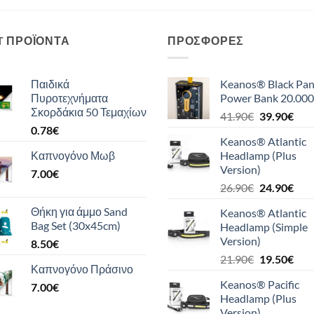
T ΠΡΟΪΌΝΤΑ
ΠΡΟΣΦΟΡΈΣ
Παιδικά
Keanos® Black Pan
Πυροτεχνήματα
Power Bank 20.000
Σκορδάκια 50 Τεμαχίων
Original
Η
41.90
€
39.90
€
0.78
€
price
τρέ
Keanos® Atlantic
was:
τιμή
Καπνογόνο Μωβ
Headlamp (Plus
41.90€.
είναι
Version)
7.00
€
39.9
Original
Η
26.90
€
24.90
€
price
τρέ
Θήκη για άμμο Sand
Keanos® Atlantic
was:
τιμή
Bag Set (30x45cm)
Headlamp (Simple
26.90€.
είναι
Version)
8.50
€
24.9
Original
Η
21.90
€
19.50
€
Καπνογόνο Πράσινο
price
τρέ
Keanos® Pacific
7.00
€
was:
τιμή
Headlamp (Plus
21.90€.
είναι
Version)