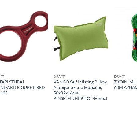
Add to
Add to
wishlist
wishlist
FT
DRAFT
DRAFT
ΤΑΡΙ STUBAI
VANGO Self Inflating Pillow,
ΣΧΟΙΝΙ MI
ANDARD FIGURE 8 RED
Αυτοφούσκωτο Μαξιλάρι,
60M ΔΥΝΑΜ
8125
50x32x16cm,
PINSELFINH09TDC /Herbal