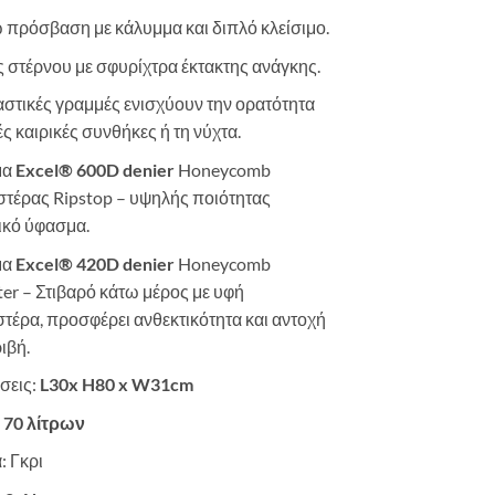
πρόσβαση με κάλυμμα και διπλό κλείσιμο.
ς στέρνου με σφυρίχτρα έκτακτης ανάγκης.
στικές γραμμές ενισχύουν την ορατότητα
ές καιρικές συνθήκες ή τη νύχτα.
μα
Excel® 600D denier
Honeycomb
τέρας Ripstop – υψηλής ποιότητας
ικό ύφασμα.
μα
Excel® 420D denier
Honeycomb
ter – Στιβαρό κάτω μέρος με υφή
τέρα, προσφέρει ανθεκτικότητα και αντοχή
ιβή.
σεις:
L30x H80 x W31cm
:
70 λίτρων
 Γκρι