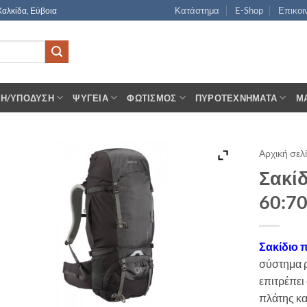
Κατάστημα
E-Shop
Επικοι
Χαλκίδα, Εύβοια
ΣΗ/ΥΠΌΔΥΣΗ
ΨΥΓΕΊΑ
ΦΩΤΙΣΜΌΣ
ΠΥΡΟΤΕΧΝΉΜΑΤΑ
Μ
Αρχική σελ
Σακίδ
60:70
Σακίδιο 
σύστημα 
επιτρέπει
πλάτης κα