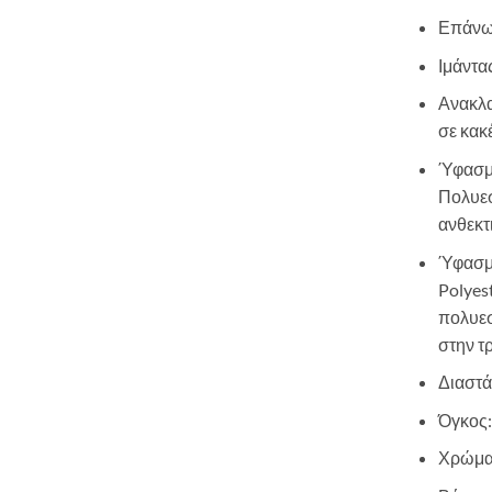
Επάνω 
Ιμάντα
Ανακλα
σε κακ
Ύφασ
Πολυεσ
ανθεκτ
Ύφασ
Polyes
πολυεσ
στην τρ
Διαστά
Όγκος
Χρώμα: