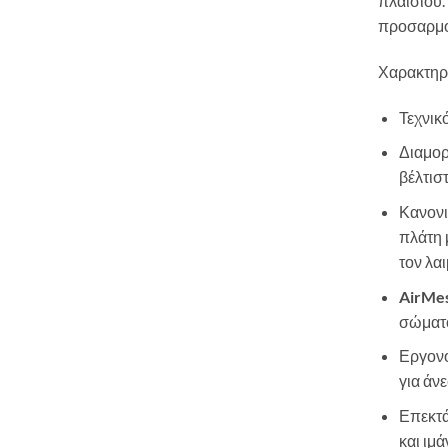
πλαισίου.
προσαρμογ
Χαρακτηρι
Τεχνικό
Διαμορ
βέλτισ
Κανονι
πλάτη 
τον λαι
AirMe
σώματο
Εργονο
για άν
Επεκτά
και ιμ