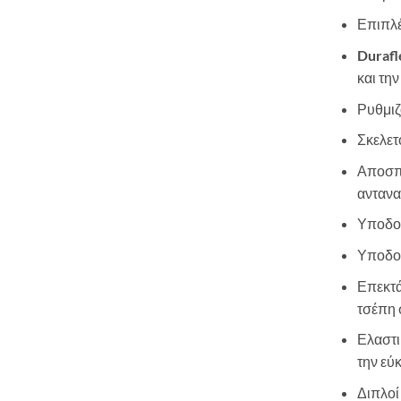
Επιπλέ
Durafl
και τη
Ρυθμιζ
Σκελετ
Αποσπ
αντανα
Υποδοχ
Υποδοχ
Επεκτά
τσέπη 
Ελαστι
την εύ
Διπλοί