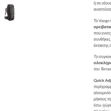
ή σε νέου
αναπτύσσ
Το Vango 
ορειβατι
που ενισχ
συνθήκες 
έκτακτης 
Το συγκεκ
ολοκληρ
του Terra
Quick Adj
περίγραμ
αλουμινίο
μήκους τ
έσω-χώρο