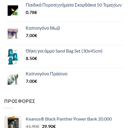
Παιδικά Πυροτεχνήματα Σκορδάκια 50 Τεμαχίων
0.78
€
Καπνογόνο Μωβ
7.00
€
Θήκη για άμμο Sand Bag Set (30x45cm)
8.50
€
Καπνογόνο Πράσινο
7.00
€
ΠΡΟΣΦΟΡΈΣ
Keanos® Black Panther Power Bank 20.000
Original
Η
41.90
€
39.90
€