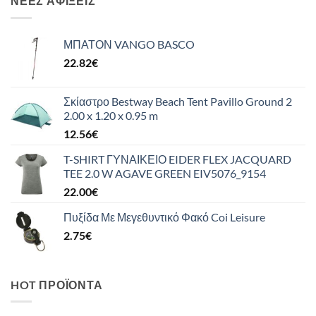
ΝΈΕΣ ΑΦΊΞΕΙΣ
ΜΠΑΤΟΝ VANGO BASCO
22.82
€
Σκίαστρο Bestway Beach Tent Pavillo Ground 2
2.00 x 1.20 x 0.95 m
12.56
€
T-SHIRT ΓΥΝΑΙΚΕΙΟ EIDER FLEX JACQUARD
TEE 2.0 W AGAVE GREEN EIV5076_9154
22.00
€
Πυξίδα Με Μεγεθυντικό Φακό Coi Leisure
2.75
€
HOT ΠΡΟΪΌΝΤΑ