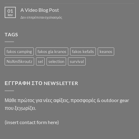
A
A
Simple
A Video Blog Post
Gallery
01
Blog
Ιαν
στο
Δεν επιτρέπεται σχολιασμός
Post
A
Video
Blog
TAGS
Post
fakos camping
fakos gia kranos
fakos kefalis
keanos
NoXmlSkroutz
sel
selection
survival
ΕΓΓΡΑΦΉ ΣΤΟ NEWSLETTER
Μάθε πρώτος για νέες αφίξεις, προσφορές & outdoor gear
που ξεχωρίζει.
(insert contact form here)