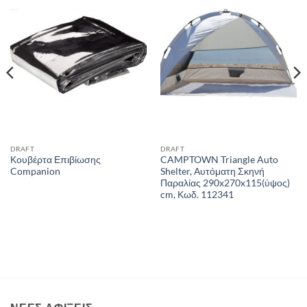
Add to
Add to
wishlist
wishlist
DRAFT
DRAFT
Κουβέρτα Επιβίωσης
CAMPTOWN Triangle Auto
Companion
Shelter, Αυτόματη Σκηνή
Παραλίας 290x270x115(ύψος)
cm, Κωδ. 112341