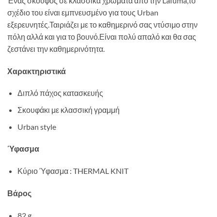
Ένας σκούφος σε κλασσικά χρώματα από την Lafuma,το
σχέδιο του είναι εμπνευσμένο για τους Urban
εξερευνητές.Ταιριάζει με το καθημερινό σας ντύσιμο στην
πόλη αλλά και για το βουνό.Είναι πολύ απαλό και θα σας
ζεστάνει την καθημερινότητα.
Χαρακτηριστικά
Διπλό πάχος κατασκευής
Σκουφάκι με κλασσική γραμμή
Urban style
Ύφασμα
Κύριο Ύφασμα :
THERMAL KNIT
Βάρος
82 g