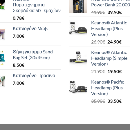
Πυροτεχνήματα
Power Bank 20.000
Σκορδάκια 50 Τεμαχίων
Original
Η
41.90
€
39.90
€
0.78
€
price
τρέ
Keanos® Atlantic
was:
τιμή
Καπνογόνο Μωβ
Headlamp (Plus
41.90€.
είναι
Version)
7.00
€
39.9
Original
Η
26.90
€
24.90
€
price
τρέ
Θήκη για άμμο Sand
Keanos® Atlantic
was:
τιμή
Bag Set (30x45cm)
Headlamp (Simple
26.90€.
είναι
Version)
8.50
€
24.9
Original
Η
21.90
€
19.50
€
Καπνογόνο Πράσινο
price
τρέ
Keanos® Pacific
7.00
€
was:
τιμή
Headlamp (Plus
21.90€.
είναι
Version)
19.5
Original
Η
35.90
€
33.50
€
price
τρέ
was:
τιμή
35.90€.
είναι
33.5