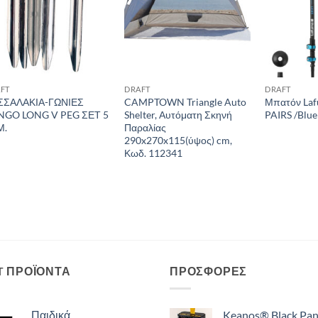
FT
DRAFT
DRAFT
ΣΣΑΛΑΚΙΑ-ΓΩΝΙΕΣ
CAMPTOWN Triangle Auto
Μπατόν Laf
NGO LONG V PEG ΣΕΤ 5
Shelter, Αυτόματη Σκηνή
PAIRS /Blue
Μ.
Παραλίας
290x270x115(ύψος) cm,
Κωδ. 112341
T ΠΡΟΪΌΝΤΑ
ΠΡΟΣΦΟΡΈΣ
Παιδικά
Keanos® Black Pan