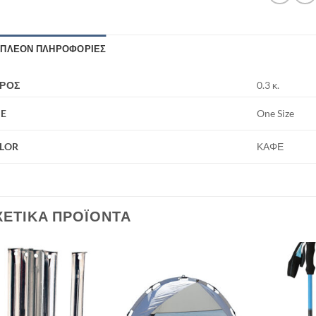
ΙΠΛΈΟΝ ΠΛΗΡΟΦΟΡΊΕΣ
ΡΟΣ
0.3 κ.
ZE
One Size
LOR
ΚΑΦΕ
ΧΕΤΙΚΆ ΠΡΟΪΌΝΤΑ
Add to
Add to
wishlist
wishlist