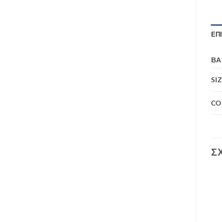
ΕΠ
ΒΆ
SI
CO
Σ
Add to
Add to
wishlist
wishlist