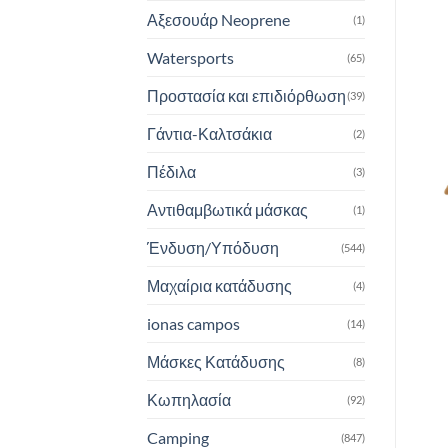
Αξεσουάρ Neoprene
(1)
Watersports
(65)
Προστασία και επιδιόρθωση
(39)
Γάντια-Καλτσάκια
(2)
Πέδιλα
(3)
Αντιθαμβωτικά μάσκας
(1)
Ένδυση/Υπόδυση
(544)
Μαχαίρια κατάδυσης
(4)
ionas campos
(14)
Μάσκες Κατάδυσης
(8)
Κωπηλασία
(92)
Camping
(847)