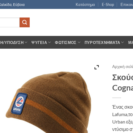
Κατάστημα
E-Shop
Επικοι
Χαλκίδα, Εύβοια
ΣΗ/ΥΠΌΔΥΣΗ
ΨΥΓΕΊΑ
ΦΩΤΙΣΜΌΣ
ΠΥΡΟΤΕΧΝΉΜΑΤΑ
Μ
Αρχική σελ
Σκού
Cogn
Ένας σκο
Lafuma,το
Urban εξε
ντύσιμο σ