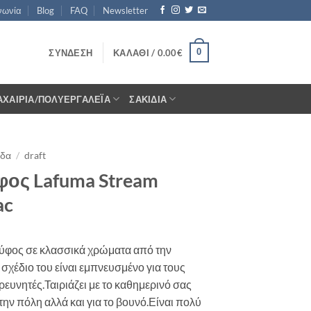
νωνία
Blog
FAQ
Newsletter
0
ΣΎΝΔΕΣΗ
ΚΑΛΆΘΙ /
0.00
€
ΑΧΑΊΡΙΑ/ΠΟΛΥΕΡΓΑΛΈΙΑ
ΣΑΚΊΔΙΑ
ίδα
/
draft
φος Lafuma Stream
ac
ύφος σε κλασσικά χρώματα από την
 σχέδιο του είναι εμπνευσμένο για τους
ρευνητές.Ταιριάζει με το καθημερινό σας
την πόλη αλλά και για το βουνό.Είναι πολύ