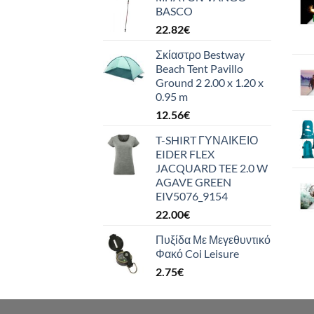
BASCO
22.82
€
Σκίαστρο Bestway
Beach Tent Pavillo
Ground 2 2.00 x 1.20 x
0.95 m
12.56
€
T-SHIRT ΓΥΝΑΙΚΕΙΟ
EIDER FLEX
JACQUARD TEE 2.0 W
AGAVE GREEN
EIV5076_9154
22.00
€
Πυξίδα Με Μεγεθυντικό
Φακό Coi Leisure
2.75
€