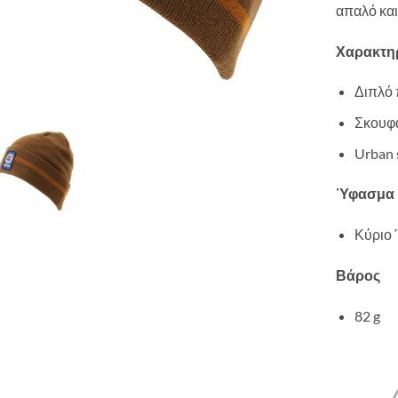
απαλό και
Χαρακτηρ
Διπλό 
Σκουφά
Urban 
Ύφασμα
Κύριο
Βάρος
82 g