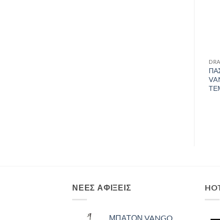
DRAFT
DRAFT
DRA
Μπατόν Lafuma IZOARD
BESTWAY Pavillo
ΠΑ
PAIRS
185x76x23cm, Φουσκωτό
VA
Στρώμα Ύπνου Μονό,
ΤΕ
67000
ΝΈΕΣ ΑΦΊΞΕΙΣ
HO
ΜΠΑΤΟΝ VANGO