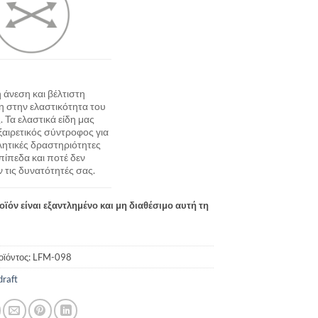
 άνεση και βέλτιστη
η στην ελαστικότητα του
 Τα ελαστικά είδη μας
εξαιρετικός σύντροφος για
θλητικές δραστηριότητες
πίπεδα και ποτέ δεν
ν τις δυνατότητές σας.
οϊόν είναι εξαντλημένο και μη διαθέσιμο αυτή τη
οϊόντος:
LFM-098
draft