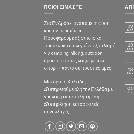
ΠΟΙΟΙ ΕΊΜΑΣΤΕ
ΑΠ
Στο ΕνΔράσει αγαπάμε τη φύση
19
και την περιπέτεια.
Νοέ
Προσφέρουμε αξιόπιστο και
13
προσεκτικά επιλεγμένο εξοπλισμό
Οκτ
για camping, hiking, outdoor
δραστηριότητες και χειμερινά
σπορ — πάντα σε προσιτές τιμές.
13
Οκτ
Με έδρα τη Χαλκίδα,
01
εξυπηρετούμε όλη την Ελλάδα με
Ιαν
γρήγορη αποστολή, άμεση
εξυπηρέτηση και ασφαλείς
συναλλαγές.