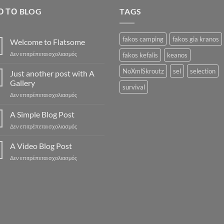
Ό ΤΟ BLOG
TAGS
fakos camping
fakos gia kranos
Welcome to Flatsome
στο
Δεν επιτρέπεται σχολιασμός
fakos kefalis
keanos
Welcome
to
NoXmlSkroutz
sel
selection
Just another post with A
Flatsome
Gallery
survival
στο
Δεν επιτρέπεται σχολιασμός
Just
another
A Simple Blog Post
post
στο
Δεν επιτρέπεται σχολιασμός
with
A
A
Simple
A Video Blog Post
Gallery
Blog
στο
Δεν επιτρέπεται σχολιασμός
Post
A
Video
Blog
Post