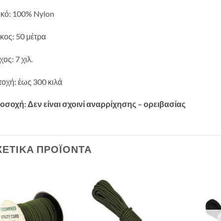
ικό: 100% Nylon
κος: 50 μέτρα
ος: 7 χιλ.
οχή: έως 300 κιλά
οσοχή: Δεν είναι σχοινί αναρρίχησης – ορειβασίας
ΧΕΤΙΚΆ ΠΡΟΪΌΝΤΑ
Add to
Add to
wishlist
wishlist