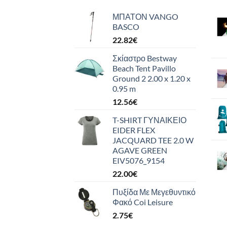
ΜΠΑΤΟΝ VANGO
BASCO
22.82
€
Σκίαστρο Bestway
Beach Tent Pavillo
Ground 2 2.00 x 1.20 x
0.95 m
12.56
€
T-SHIRT ΓΥΝΑΙΚΕΙΟ
EIDER FLEX
JACQUARD TEE 2.0 W
AGAVE GREEN
EIV5076_9154
22.00
€
Πυξίδα Με Μεγεθυντικό
Φακό Coi Leisure
2.75
€