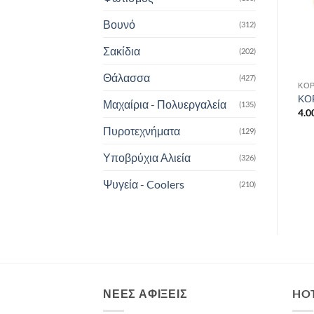
Βουνό
(312)
Σακίδια
(202)
Θάλασσα
(427)
ΣΧΟΙΝΙΆ - ΚΟΡΔΌΝΙΑ
ΣΧΟΙΝΙΆ - ΚΟΡΔΌΝΙΑ
ΚΟΡ
-
Σχοινί αρτάνι Fosco 5mm
GEAR AID PARACORD 15M
ΚΟ
Μαχαίρια - Πολυεργαλεία
(135)
15m
MULTI-PURPOSE CORD
4.0
4.00
€
9.50
€
Πυροτεχνήματα
(129)
Υποβρύχια Αλιεία
(326)
Ψυγεία - Coolers
(210)
ΝΈΕΣ ΑΦΊΞΕΙΣ
HO