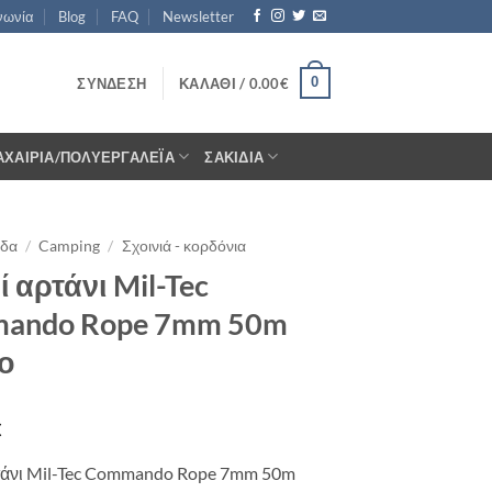
νωνία
Blog
FAQ
Newsletter
0
ΣΎΝΔΕΣΗ
ΚΑΛΆΘΙ /
0.00
€
ΑΧΑΊΡΙΑ/ΠΟΛΥΕΡΓΑΛΈΙΑ
ΣΑΚΊΔΙΑ
ίδα
/
Camping
/
Σχοινιά - κορδόνια
ί αρτάνι Mil-Tec
ando Rope 7mm 50m
ο
€
ρτάνι Mil-Tec Commando Rope 7mm 50m