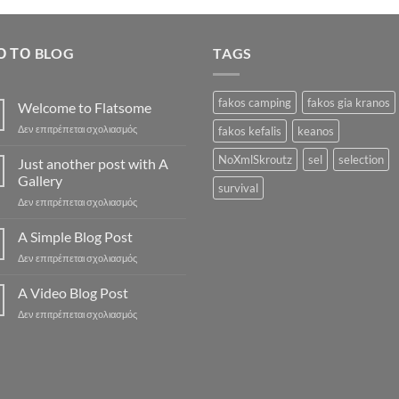
33.5
Ό ΤΟ BLOG
TAGS
fakos camping
fakos gia kranos
Welcome to Flatsome
στο
Δεν επιτρέπεται σχολιασμός
fakos kefalis
keanos
Welcome
to
NoXmlSkroutz
sel
selection
Just another post with A
Flatsome
Gallery
survival
στο
Δεν επιτρέπεται σχολιασμός
Just
another
A Simple Blog Post
post
στο
Δεν επιτρέπεται σχολιασμός
with
A
A
Simple
A Video Blog Post
Gallery
Blog
στο
Δεν επιτρέπεται σχολιασμός
Post
A
Video
Blog
Post