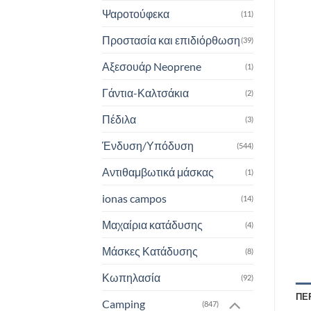
Ψαροτούφεκα
(11)
Προστασία και επιδιόρθωση
(39)
Αξεσουάρ Neoprene
(1)
Γάντια-Καλτσάκια
(2)
Πέδιλα
(3)
Ένδυση/Υπόδυση
(544)
Αντιθαμβωτικά μάσκας
(1)
ionas campos
(14)
Μαχαίρια κατάδυσης
(4)
Μάσκες Κατάδυσης
(8)
Κωπηλασία
(92)
ΠΕ
Camping
(847)