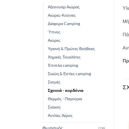
Αξεσουάρ Αιώρας
Υλ
Αιώρες-Κούνιες
Μή
Διάφορα Camping
Ύπνος
Πάχ
Αιώρες
Αντ
Υγιεινή & Πρώτες Βοήθειες
Χημικές Τουαλέτες
Πρ
Έπιπλα camping
Σκεύη & Εστίες camping
Σκηνές
Σ
Σχοινιά - κορδόνια
Θερμός - Παγούρια
Σκίαση
Add to
Add to
Αντλίες Αέρος
wishlist
wishlist
Φωτισμός
(136)