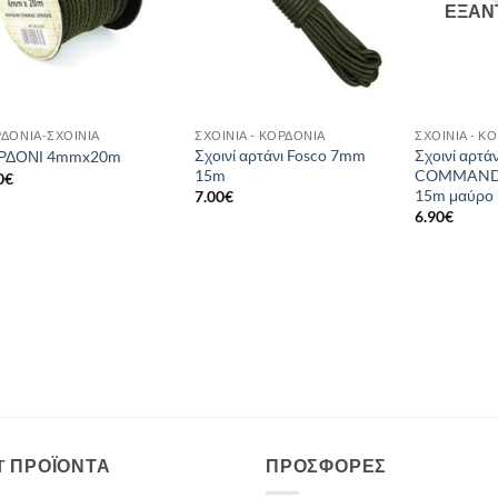
ΕΞΑΝ
ΔΌΝΙΑ-ΣΧΟΙΝΙΆ
ΣΧΟΙΝΙΆ - ΚΟΡΔΌΝΙΑ
ΣΧΟΙΝΙΆ - Κ
Σχοινί αρτάνι Fosco 7mm
Σχοινί αρτά
ΡΔΟΝΙ 4mmx20m
15m
COMMAND
0
€
15m μαύρο
7.00
€
6.90
€
T ΠΡΟΪΌΝΤΑ
ΠΡΟΣΦΟΡΈΣ