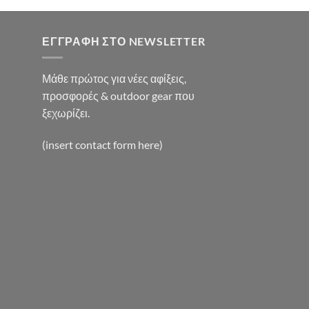
0€.
ΕΓΓΡΑΦΉ ΣΤΟ NEWSLETTER
Μάθε πρώτος για νέες αφίξεις,
προσφορές & outdoor gear που
ξεχωρίζει.
(insert contact form here)