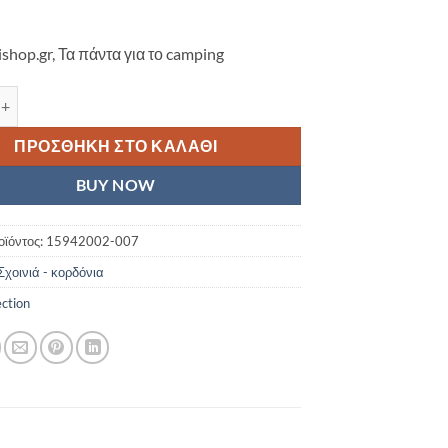
ishop.gr, Τα πάντα για το camping
τάνι Mil-Tec Commando Rope 7mm 50m μαύρο ποσότητα
ΠΡΟΣΘΉΚΗ ΣΤΟ ΚΑΛΆΘΙ
BUY NOW
οϊόντος:
15942002-007
Σχοινιά - κορδόνια
ection