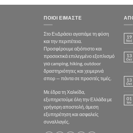
ΠΟΙΟΙ ΕΊΜΑΣΤΕ
ΑΠ
Στο ΕνΔράσει αγαπάμε τη φύση
19
και την περιπέτεια.
Νοέ
Προσφέρουμε αξιόπιστο και
13
προσεκτικά επιλεγμένο εξοπλισμό
Οκτ
για camping, hiking, outdoor
δραστηριότητες και χειμερινά
σπορ — πάντα σε προσιτές τιμές.
13
Οκτ
Με έδρα τη Χαλκίδα,
01
εξυπηρετούμε όλη την Ελλάδα με
Ιαν
γρήγορη αποστολή, άμεση
εξυπηρέτηση και ασφαλείς
συναλλαγές.