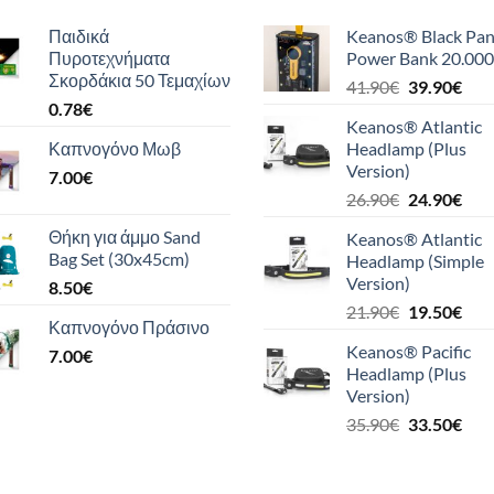
Παιδικά
Keanos® Black Pan
Πυροτεχνήματα
Power Bank 20.000
Σκορδάκια 50 Τεμαχίων
Original
Η
41.90
€
39.90
€
0.78
€
price
τρέ
Keanos® Atlantic
was:
τιμή
Καπνογόνο Μωβ
Headlamp (Plus
41.90€.
είναι
Version)
7.00
€
39.9
Original
Η
26.90
€
24.90
€
price
τρέ
Θήκη για άμμο Sand
Keanos® Atlantic
was:
τιμή
Bag Set (30x45cm)
Headlamp (Simple
26.90€.
είναι
Version)
8.50
€
24.9
Original
Η
21.90
€
19.50
€
Καπνογόνο Πράσινο
price
τρέ
Keanos® Pacific
7.00
€
was:
τιμή
Headlamp (Plus
21.90€.
είναι
Version)
19.5
Original
Η
35.90
€
33.50
€
price
τρέ
was:
τιμή
35.90€.
είναι