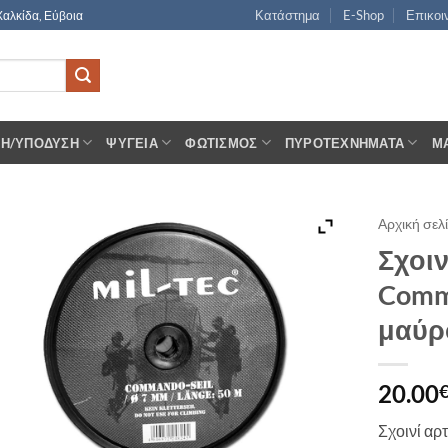
Κατάστημα
E-Shop
Επικοι
Χαλκίδα, Εύβοια
ΣΗ/ΥΠΌΔΥΣΗ
ΨΥΓΕΊΑ
ΦΩΤΙΣΜΌΣ
ΠΥΡΟΤΕΧΝΉΜΑΤΑ
Μ
Αρχική σελ
Σχοιν
Comm
μαύρ
20.00
Σχοινί α