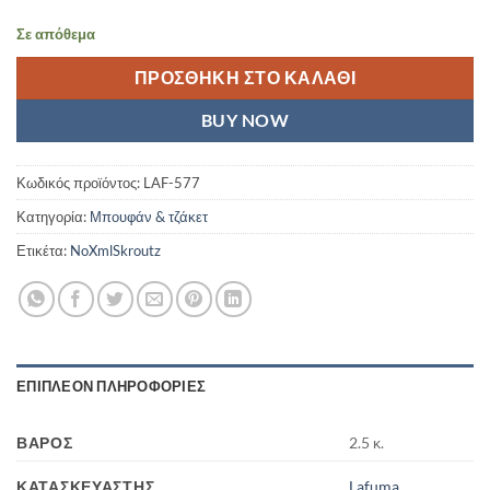
Σε απόθεμα
ΠΡΟΣΘΉΚΗ ΣΤΟ ΚΑΛΆΘΙ
BUY NOW
Κωδικός προϊόντος:
LAF-577
Κατηγορία:
Μπουφάν & τζάκετ
Ετικέτα:
NoXmlSkroutz
ΕΠΙΠΛΈΟΝ ΠΛΗΡΟΦΟΡΊΕΣ
ΒΆΡΟΣ
2.5 κ.
ΚΑΤΑΣΚΕΥΑΣΤΉΣ
Lafuma