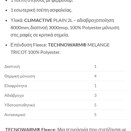
1 εσωτερική τσέπη ασφαλείας.
Υλικά:
CLIMACTIVE
PLAIN 2L
– αδιαβροχοποίηση
8000mm, διαπνοή 3000mvp, 100% Polyester μόνωση
στις ραφές σε κριτικά σημεία.
Επένδυση Fleece:
TECHNOWARM®
MELANGE
TRICOT 100% Polyester.
Διαπνοή
1
Θερμική μόνωση
4
Ελαφρότητα
1
Αδιάβροχο
3
Υδατοαποθητικό
5
Αντιανεμικό
5
TECNOWARM® Fleece:
Μια τεχνολογία που σχετίζονται με