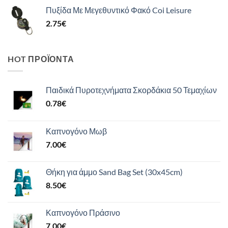
Πυξίδα Με Μεγεθυντικό Φακό Coi Leisure
2.75
€
HOT ΠΡΟΪΌΝΤΑ
Παιδικά Πυροτεχνήματα Σκορδάκια 50 Τεμαχίων
0.78
€
Καπνογόνο Μωβ
7.00
€
Θήκη για άμμο Sand Bag Set (30x45cm)
8.50
€
Καπνογόνο Πράσινο
7.00
€