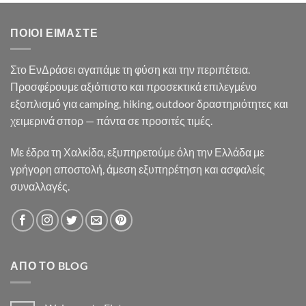
35.90€.
είναι:
33.50€.
ΠΟΙΟΙ ΕΊΜΑΣΤΕ
Στο ΕνΔράσει αγαπάμε τη φύση και την περιπέτεια.
Προσφέρουμε αξιόπιστο και προσεκτικά επιλεγμένο
εξοπλισμό για camping, hiking, outdoor δραστηριότητες και
χειμερινά σπορ — πάντα σε προσιτές τιμές.
Με έδρα τη Χαλκίδα, εξυπηρετούμε όλη την Ελλάδα με
γρήγορη αποστολή, άμεση εξυπηρέτηση και ασφαλείς
συναλλαγές.
ΑΠΌ ΤΟ BLOG