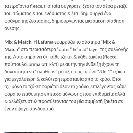
τα προϊόντα
fleece
, η οποία συγκρατεί
ζεστό
τον αέρα μεταξύ
του σώματος & του ενδύματος & έτσι δημιουργεί ένα
φράγμα της ζεστασιάς, δημιουργώντας μια άμεση αίσθηση
άνεσης.
Mix & Match
.
Η
Lafuma
εφαρμόζει το σύστημα “
Mix &
Match
” στα περισσότερα “outer” & “mid” layer της συλλογής
της. Αυτό σημαίνει ότι κάθε τζάκετ & κάθε ζακέτα (fleece,
πούπουλο, primaloft, κλπ) με αυτήν την ένδειξη έχουν τη
δυνατότητα να “ενωθούν” μεταξύ τους σε ένα “3 in 1” τζάκετ
για μεγαλύτερη & καλύτερη προστασία από το κρύο. Έτσι,
όχι μόνο το τζάκετ φοριέται όλον το χρόνο, επιλέγοντας κάθε
φορά το επιθυμητό επίπεδο μόνωσης που επιθυμείτε αλλά
& αλλάζετε στυλ προσθέτοντας του μία συμβατή ζακέτα σε
έναν άψογο συνδυασμό.