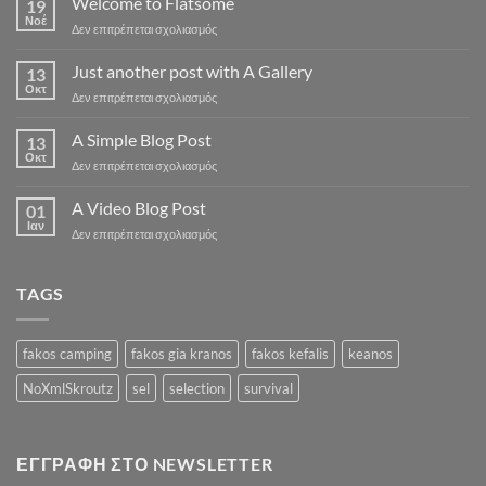
Welcome to Flatsome
19
Νοέ
στο
Δεν επιτρέπεται σχολιασμός
Welcome
to
Just another post with A Gallery
13
Flatsome
Οκτ
στο
Δεν επιτρέπεται σχολιασμός
Just
another
A Simple Blog Post
13
post
Οκτ
στο
Δεν επιτρέπεται σχολιασμός
with
A
A
Simple
A Video Blog Post
Gallery
01
Blog
Ιαν
στο
Δεν επιτρέπεται σχολιασμός
Post
A
Video
Blog
TAGS
Post
fakos camping
fakos gia kranos
fakos kefalis
keanos
NoXmlSkroutz
sel
selection
survival
ΕΓΓΡΑΦΉ ΣΤΟ NEWSLETTER