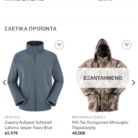
ΣΧΕΤΙΚΆ ΠΡΟΪΌΝΤΑ
Add to
Add to
wishlist
wishlist
ΕΞΑΝΤΛΗΜΈΝΟ
ΖΑΚΈΤΕΣ
ΜΠΟΥΦΆΝ & ΤΖΆΚΕΤ
Ζακέτα Ανδρική Softshell
Mil-Tec Κυνηγετικό Μπουφάν
Lafuma Jasper Navy Blue
Παραλλαγής
65.97
€
40.00
€