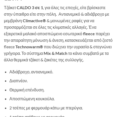
Τζάκετ
CALDO
3 σε 1
, για όλες τις εποχές, είτε βρίσκεστε
στην ύπαιθρο είτε στην πόλη
.
Αντιανεμικό & αδιάβροχο με
μεμβράνη
Climactive®
& μονωμένες ραφές για να
προσαρμόζεται σε όλες τις κλιματικές αλλαγές. Ένα
εξαιρετικά μαλακό αποσπώμενο εσωτερικό
fleece
παρέχει
την απαραίτητη μόνωση & άνεση, κατασκευάζεται από ζεστό
fleece
Technowarm®
που διώχνει την υγρασία & στεγνώνει
γρήγορα. Το σύστημα
Mix & Match
το κάνει συμβατό με τα
άλλα θερμικά τζάκετ & ζακέτες της συλλογής.
Αδιάβροχο, αντιανεμικό.
Διαπνέον.
Θερμική επένδυση.
Αποσπώμενη κουκούλα.
2 τσέπες με φερμουάρ κάτω με πτερύγια.
1 τσέπη στήθους με φερμουάρ.