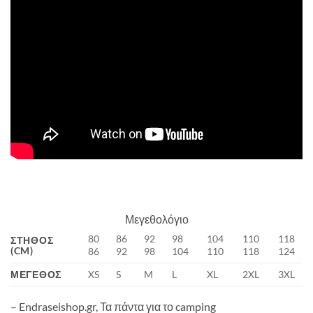
Μεγεθολόγιο
80
86
92
98
104
110
118
ΣΤΉΘΟΣ
(CM)
86
92
98
104
110
118
124
ΜΈΓΕΘΟΣ
XS
S
M
L
XL
2XL
3XL
– Endraseishop.gr, Τα πάντα για το camping