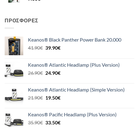
ΠΡΟΣΦΟΡΈΣ
Keanos® Black Panther Power Bank 20.000
Original
Η
41.90
€
39.90
€
price
τρέχουσα
was:
τιμή
Keanos® Atlantic Headlamp (Plus Version)
41.90€.
είναι:
Original
Η
26.90
€
24.90
€
39.90€.
price
τρέχουσα
was:
τιμή
Keanos® Atlantic Headlamp (Simple Version)
26.90€.
είναι:
Original
Η
21.90
€
19.50
€
24.90€.
price
τρέχουσα
was:
τιμή
Keanos® Pacific Headlamp (Plus Version)
21.90€.
είναι:
Original
Η
35.90
€
33.50
€
19.50€.
price
τρέχουσα
was:
τιμή