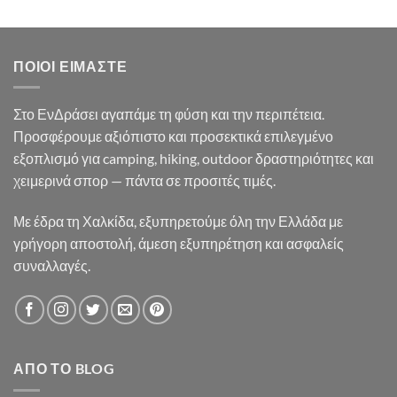
was:
τιμή
35.90€.
είναι:
33.50€.
ΠΟΙΟΙ ΕΊΜΑΣΤΕ
Στο ΕνΔράσει αγαπάμε τη φύση και την περιπέτεια.
Προσφέρουμε αξιόπιστο και προσεκτικά επιλεγμένο
εξοπλισμό για camping, hiking, outdoor δραστηριότητες και
χειμερινά σπορ — πάντα σε προσιτές τιμές.
Με έδρα τη Χαλκίδα, εξυπηρετούμε όλη την Ελλάδα με
γρήγορη αποστολή, άμεση εξυπηρέτηση και ασφαλείς
συναλλαγές.
ΑΠΌ ΤΟ BLOG