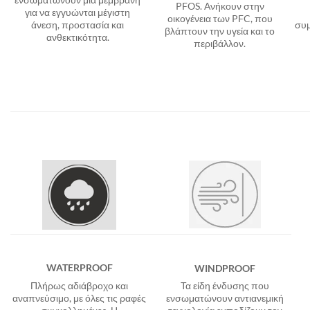
PFOS. Ανήκουν στην
για να εγγυώνται μέγιστη
οικογένεια των PFC, που
άνεση, προστασία και
συμ
βλάπτουν την υγεία και το
ανθεκτικότητα.
περιβάλλον.
WATERPROOF
WINDPROOF
Πλήρως αδιάβροχο και
Τα είδη ένδυσης που
αναπνεύσιμο, με όλες τις ραφές
ενσωματώνουν αντιανεμική