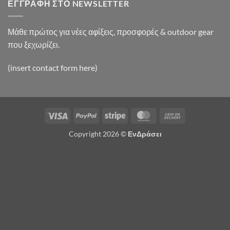
ΕΓΓΡΑΦΉ ΣΤΟ NEWSLETTER
Μάθε πρώτος για νέες αφίξεις, προσφορές & outdoor gear
που ξεχωρίζει.
(insert contact form here)
Visa
PayPal
Stripe
MasterCard
Cash
On
Copyright 2026 ©
ΕνΔράσει
Delivery