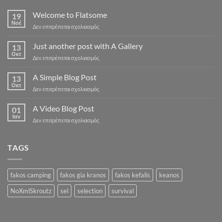
Welcome to Flatsome
19
Νοέ
στο
Δεν επιτρέπεται σχολιασμός
Welcome
to
Just another post with A Gallery
13
Flatsome
Οκτ
στο
Δεν επιτρέπεται σχολιασμός
Just
another
A Simple Blog Post
13
post
Οκτ
στο
Δεν επιτρέπεται σχολιασμός
with
A
A
Simple
A Video Blog Post
Gallery
01
Blog
Ιαν
στο
Δεν επιτρέπεται σχολιασμός
Post
A
Video
Blog
TAGS
Post
fakos camping
fakos gia kranos
fakos kefalis
keanos
NoXmlSkroutz
sel
selection
survival