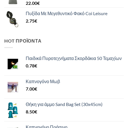
22.00
€
Πυξίδα Με Μεγεθυντικό Φακό Coi Leisure
2.75
€
HOT ΠΡΟΪΌΝΤΑ
Παιδικά Πυροτεχνήματα Σκορδάκια 50 Τεμαχίων
0.78
€
Καπνογόνο Μωβ
7.00
€
Θήκη για άμμο Sand Bag Set (30x45cm)
8.50
€
Καπνογόνο Πράσινο