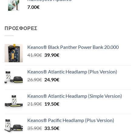
7.00
€
ΠΡΟΣΦΟΡΈΣ
Keanos® Black Panther Power Bank 20.000
Original
Η
41.90
€
39.90
€
price
τρέχουσα
was:
τιμή
Keanos® Atlantic Headlamp (Plus Version)
41.90€.
είναι:
Original
Η
26.90
€
24.90
€
39.90€.
price
τρέχουσα
was:
τιμή
Keanos® Atlantic Headlamp (Simple Version)
26.90€.
είναι:
Original
Η
21.90
€
19.50
€
24.90€.
price
τρέχουσα
was:
τιμή
Keanos® Pacific Headlamp (Plus Version)
21.90€.
είναι:
Original
Η
35.90
€
33.50
€
19.50€.
price
τρέχουσα