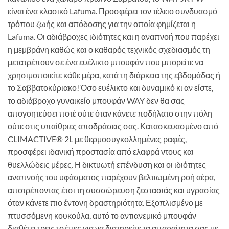
είναι ένα κλασικό Lafuma. Προσφέρει τον τέλειο συνδυασμό
τρόπου ζωής και απόδοσης για την οποία φημίζεται η
Lafuma. Οι αδιάβροχες ιδιότητες και η αναπνοή που παρέχει
η μεμβράνη καθώς και ο καθαρός τεχνικός σχεδιασμός τη
μετατρέπουν σε ένα ευέλικτο μπουφάν που μπορείτε να
χρησιμοποιείτε κάθε μέρα, κατά τη διάρκεια της εβδομάδας ή
το Σαββατοκύριακο! Όσο ευέλικτο και δυναμικό κι αν είστε,
το αδιάβροχο γυναικείο μπουφάν WAY δεν θα σας
απογοητεύσει ποτέ ούτε όταν κάνετε ποδήλατο στην πόλη
ούτε στις υπαίθριες αποδράσεις σας. Κατασκευασμένο από
CLIMACTIVE® 2L με θερμοσυγκολλημένες ραφές,
προσφέρει ιδανική προστασία από ελαφρά ντους και
θυελλώδεις μέρες. Η δικτυωτή επένδυση και οι ιδιότητες
αναπνοής του υφάσματος παρέχουν βελτιωμένη ροή αέρα,
αποτρέποντας έτσι τη συσσώρευση ζεστασιάς και υγρασίας
όταν κάνετε πιο έντονη δραστηριότητα. Εξοπλισμένο με
πτυσσόμενη κουκούλα, αυτό το αντιανεμικό μπουφάν
διαθέτει τρεις τσέπες για να διατηρείτε τα απαραίτητα σας με