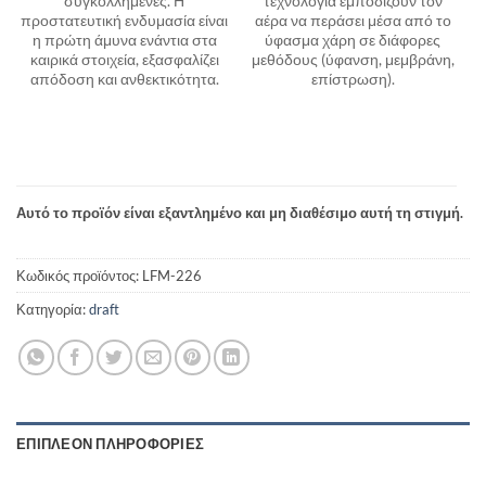
συγκολλημένες. Η
τεχνολογία εμποδίζουν τον
προστατευτική ενδυμασία είναι
αέρα να περάσει μέσα από το
η πρώτη άμυνα ενάντια στα
ύφασμα χάρη σε διάφορες
καιρικά στοιχεία, εξασφαλίζει
μεθόδους (ύφανση, μεμβράνη,
απόδοση και ανθεκτικότητα.
επίστρωση).
Αυτό το προϊόν είναι εξαντλημένο και μη διαθέσιμο αυτή τη στιγμή.
Κωδικός προϊόντος:
LFM-226
Κατηγορία:
draft
ΕΠΙΠΛΈΟΝ ΠΛΗΡΟΦΟΡΊΕΣ