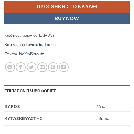
ΠΡΟΣΘΉΚΗ ΣΤΟ ΚΑΛΆΘΙ
BUY NOW
Κωδικός προϊόντος:
LAF-319
Κατηγορίες:
Γυναικεία
,
Τζάκετ
Ετικέτα:
NoXmlSkroutz
ΕΠΙΠΛΈΟΝ ΠΛΗΡΟΦΟΡΊΕΣ
ΒΆΡΟΣ
2.5 κ.
ΚΑΤΑΣΚΕΥΑΣΤΉΣ
Lafuma