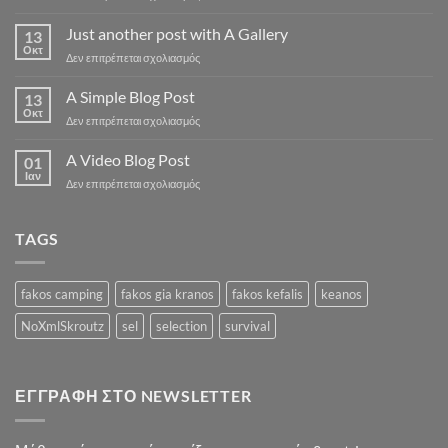
Welcome
to
Just another post with A Gallery
13
Flatsome
Οκτ
στο
Δεν επιτρέπεται σχολιασμός
Just
another
A Simple Blog Post
13
post
Οκτ
στο
Δεν επιτρέπεται σχολιασμός
with
A
A
Simple
A Video Blog Post
Gallery
01
Blog
Ιαν
στο
Δεν επιτρέπεται σχολιασμός
Post
A
Video
Blog
TAGS
Post
fakos camping
fakos gia kranos
fakos kefalis
keanos
NoXmlSkroutz
sel
selection
survival
ΕΓΓΡΑΦΉ ΣΤΟ NEWSLETTER