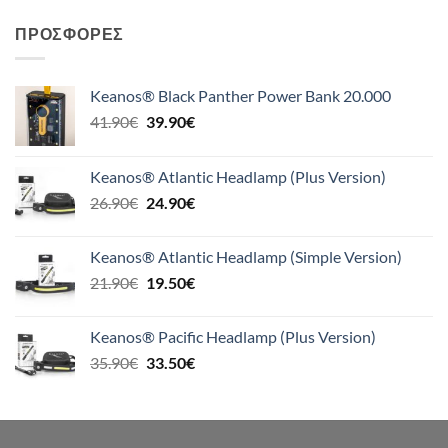
ΠΡΟΣΦΟΡΈΣ
Keanos® Black Panther Power Bank 20.000
Original
Η
41.90
€
39.90
€
price
τρέχουσα
was:
τιμή
Keanos® Atlantic Headlamp (Plus Version)
41.90€.
είναι:
Original
Η
26.90
€
24.90
€
39.90€.
price
τρέχουσα
was:
τιμή
Keanos® Atlantic Headlamp (Simple Version)
26.90€.
είναι:
Original
Η
21.90
€
19.50
€
24.90€.
price
τρέχουσα
was:
τιμή
Keanos® Pacific Headlamp (Plus Version)
21.90€.
είναι:
Original
Η
35.90
€
33.50
€
19.50€.
price
τρέχουσα
was:
τιμή
35.90€.
είναι:
33.50€.