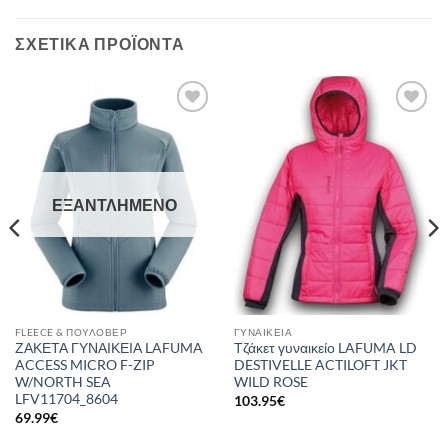
ΣΧΕΤΙΚΆ ΠΡΟΪΌΝΤΑ
Add to
Add to
wishlist
wishlist
ΕΞΑΝΤΛΗΜΈΝΟ
FLEECE & ΠΟΥΛΌΒΕΡ
ΓΥΝΑΙΚΕΊΑ
ΖΑΚΕΤΑ ΓΥΝΑΙΚΕΙΑ LAFUMA
Τζάκετ γυναικείο LAFUMA LD
ACCESS MICRO F-ZIP
DESTIVELLE ACTILOFT JKT
W/NORTH SEA
WILD ROSE
LFV11704_8604
103.95
€
69.99
€