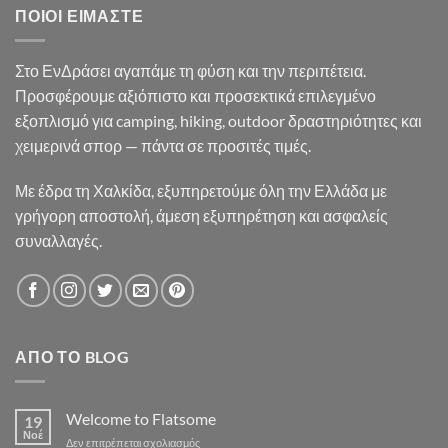
ΠΟΙΟΙ ΕΊΜΑΣΤΕ
Στο ΕνΔράσει αγαπάμε τη φύση και την περιπέτεια.
Προσφέρουμε αξιόπιστο και προσεκτικά επιλεγμένο
εξοπλισμό για camping, hiking, outdoor δραστηριότητες και
χειμερινά σπορ — πάντα σε προσιτές τιμές.
Με έδρα τη Χαλκίδα, εξυπηρετούμε όλη την Ελλάδα με
γρήγορη αποστολή, άμεση εξυπηρέτηση και ασφαλείς
συναλλαγές.
ΑΠΌ ΤΟ BLOG
Welcome to Flatsome
19
Νοέ
στο
Δεν επιτρέπεται σχολιασμός