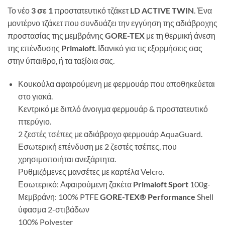
Το νέο
3 σε 1
προστατευτικό τζάκετ
LD ACTIVE TWIN
. Ένα
μοντέρνο τζάκετ που συνδυάζει την εγγύηση της αδιάβροχης
προστασίας της μεμβράνης
GORE-TEX
με τη θερμική άνεση
της επένδυσης
Primaloft
. Ιδανικό για τις εξορμήσεις σας
στην ύπαιθρο, ή τα ταξίδια σας.
Κουκούλα αφαιρούμενη με φερμουάρ που αποθηκεύεται
στο γιακά.
Κεντρικό με διπλό άνοιγμα φερμουάρ & προστατευτικό
πτερύγιο.
2 ζεστές τσέπες με αδιάβροχο φερμουάρ AquaGuard.
Εσωτερική επένδυση με 2 ζεστές τσέπες, που
χρησιμοποιήται ανεξάρτητα.
Ρυθμιζόμενες μανσέτες με καρτέλα Velcro.
Εσωτερικό: Αφαιρούμενη ζακέτα
Primaloft Sport
100g-
Μεμβράνη: 100% PTFE
GORE-TEX® Performance
Shell
ύφασμα 2-στιβάδων
100% Polyester