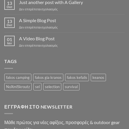
to
Just another post with A Gallery
13
Flatsome
Οκτ
στο
Δεν επιτρέπεται σχολιασμός
Just
another
A Simple Blog Post
13
post
Οκτ
στο
Δεν επιτρέπεται σχολιασμός
with
A
A
Simple
A Video Blog Post
Gallery
01
Blog
Ιαν
στο
Δεν επιτρέπεται σχολιασμός
Post
A
Video
Blog
TAGS
Post
fakos camping
fakos gia kranos
fakos kefalis
keanos
NoXmlSkroutz
sel
selection
survival
ΕΓΓΡΑΦΉ ΣΤΟ NEWSLETTER
Μάθε πρώτος για νέες αφίξεις, προσφορές & outdoor gear