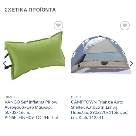
ΣΧΕΤΙΚΆ ΠΡΟΪΌΝΤΑ
Add to
Add to
wishlist
wishlist
DRAFT
DRAFT
VANGO Self Inflating Pillow,
CAMPTOWN Triangle Auto
Αυτοφούσκωτο Μαξιλάρι,
Shelter, Αυτόματη Σκηνή
50x32x16cm,
Παραλίας 290x270x115(ύψος)
PINSELFINH09TDC /Herbal
cm, Κωδ. 112341