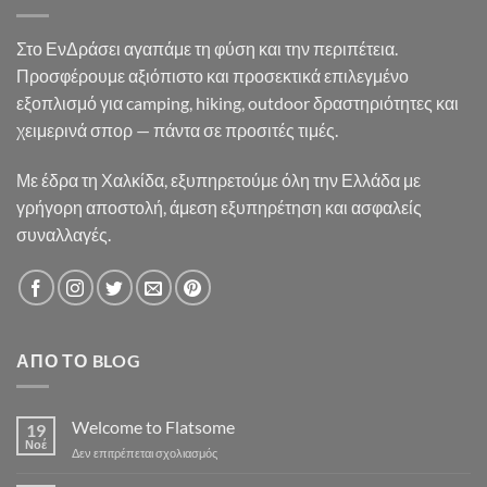
Στο ΕνΔράσει αγαπάμε τη φύση και την περιπέτεια.
Προσφέρουμε αξιόπιστο και προσεκτικά επιλεγμένο
εξοπλισμό για camping, hiking, outdoor δραστηριότητες και
χειμερινά σπορ — πάντα σε προσιτές τιμές.
Με έδρα τη Χαλκίδα, εξυπηρετούμε όλη την Ελλάδα με
γρήγορη αποστολή, άμεση εξυπηρέτηση και ασφαλείς
συναλλαγές.
ΑΠΌ ΤΟ BLOG
Welcome to Flatsome
19
Νοέ
στο
Δεν επιτρέπεται σχολιασμός
Welcome