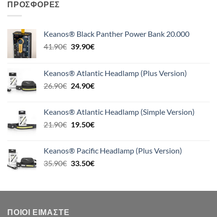
ΠΡΟΣΦΟΡΈΣ
Keanos® Black Panther Power Bank 20.000
Original
Η
41.90
€
39.90
€
price
τρέχουσα
was:
τιμή
Keanos® Atlantic Headlamp (Plus Version)
41.90€.
είναι:
Original
Η
26.90
€
24.90
€
39.90€.
price
τρέχουσα
was:
τιμή
Keanos® Atlantic Headlamp (Simple Version)
26.90€.
είναι:
Original
Η
21.90
€
19.50
€
24.90€.
price
τρέχουσα
was:
τιμή
Keanos® Pacific Headlamp (Plus Version)
21.90€.
είναι:
Original
Η
35.90
€
33.50
€
19.50€.
price
τρέχουσα
was:
τιμή
35.90€.
είναι:
33.50€.
ΠΟΙΟΙ ΕΊΜΑΣΤΕ