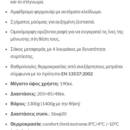
και το στέγνωμα.
Αμφίδρομο φερμουάρ με αυτόματο κλείδωμα.
Σχήματος μούμιας για αυξημένη ζεστασιά.
Ομοιόμορφη οριζόντια ραφή για να συγκρατεί τις ίνες της
μόνωσης στη θέση τους.
Σάκος μεταφοράς με 4 λουράκια, με δυνατότητα
συμπίεσης.
Βαθμολογίες
θερμοκρασίας
από ανεξάρτητους
μετράται
σύμφωνα
με το πρότυπο
EN
13537:2002
Μέγιστο ύψος χρήστη:
190εκ.
Διαστάσεις:
205×85/48εκ.
Βάρος:
1300g (1400g με την θήκη)
Διαστάσεις συσκ.:
36xφ20
Θερμοκρασία:
comfort/limit/extreme 8°C/4°C /-10°C