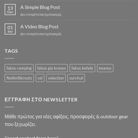
another
A Simple Blog Post
13
post
Οκτ
στο
Δεν επιτρέπεται σχολιασμός
with
A
A
Simple
A Video Blog Post
Gallery
01
Blog
Ιαν
στο
Δεν επιτρέπεται σχολιασμός
Post
A
Video
Blog
TAGS
Post
fakos camping
fakos gia kranos
fakos kefalis
keanos
NoXmlSkroutz
sel
selection
survival
ΕΓΓΡΑΦΉ ΣΤΟ NEWSLETTER
Μάθε πρώτος για νέες αφίξεις, προσφορές & outdoor gear
που ξεχωρίζει.
(insert contact form here)