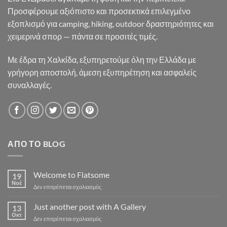
Προσφέρουμε αξιόπιστο και προσεκτικά επιλεγμένο
εξοπλισμό για camping, hiking, outdoor δραστηριότητες και
χειμερινά σπορ — πάντα σε προσιτές τιμές.
Με έδρα τη Χαλκίδα, εξυπηρετούμε όλη την Ελλάδα με
γρήγορη αποστολή, άμεση εξυπηρέτηση και ασφαλείς
συναλλαγές.
ΑΠΌ ΤΟ BLOG
Welcome to Flatsome
19
Νοέ
στο
Δεν επιτρέπεται σχολιασμός
Welcome
to
Just another post with A Gallery
13
Flatsome
Οκτ
στο
Δεν επιτρέπεται σχολιασμός
Just