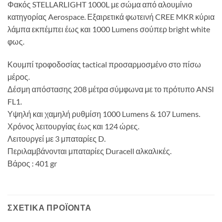
Φακός STELLARLIGHT 1000L με σώμα από αλουμίνιο
κατηγορίας Aerospace. Εξαιρετικά φωτεινή CREE MKR κύρια
λάμπα εκπέμπει έως και 1000 Lumens σούπερ bright white
φως.
Κουμπί τροφοδοσίας tactical προσαρμοσμένο στο πίσω
μέρος.
Δέσμη απόστασης 208 μέτρα σύμφωνα με το πρότυπο ANSI
FL1.
Υψηλή και χαμηλή ρυθμίση 1000 Lumens & 107 Lumens.
Χρόνος λειτουργίας έως και 124 ώρες.
Λειτουργεί με 3 μπαταρίες D.
Περιλαμβάνονται μπαταρίες Duracell αλκαλικές.
Βάρος : 401 gr
ΣΧΕΤΙΚΆ ΠΡΟΪΌΝΤΑ