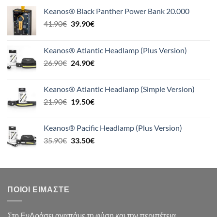
Keanos® Black Panther Power Bank 20.000
Original
Η
41.90
€
39.90
€
price
τρέχουσα
was:
τιμή
Keanos® Atlantic Headlamp (Plus Version)
41.90€.
είναι:
Original
Η
26.90
€
24.90
€
39.90€.
price
τρέχουσα
was:
τιμή
Keanos® Atlantic Headlamp (Simple Version)
26.90€.
είναι:
Original
Η
21.90
€
19.50
€
24.90€.
price
τρέχουσα
was:
τιμή
Keanos® Pacific Headlamp (Plus Version)
21.90€.
είναι:
Original
Η
35.90
€
33.50
€
19.50€.
price
τρέχουσα
was:
τιμή
35.90€.
είναι:
33.50€.
ΠΟΙΟΙ ΕΊΜΑΣΤΕ
Στο ΕνΔράσει αγαπάμε τη φύση και την περιπέτεια.