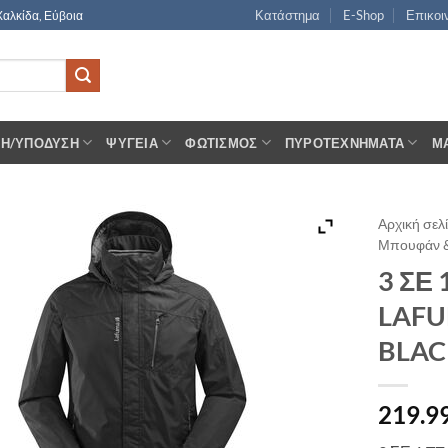
Κατάστημα
E-Shop
Επικοι
Χαλκίδα, Εύβοια
ΣΗ/ΥΠΌΔΥΣΗ
ΨΥΓΕΊΑ
ΦΩΤΙΣΜΌΣ
ΠΥΡΟΤΕΧΝΉΜΑΤΑ
Μ
Αρχική σελ
Μπουφάν &
3 ΣΕ
LAFU
BLAC
219.9