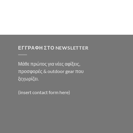
0€.
χουσα
:
0€.
ΕΓΓΡΑΦΉ ΣΤΟ NEWSLETTER
Μάθε πρώτος για νέες αφίξεις,
προσφορές & outdoor gear που
ξεχωρίζει.
(insert contact form here)