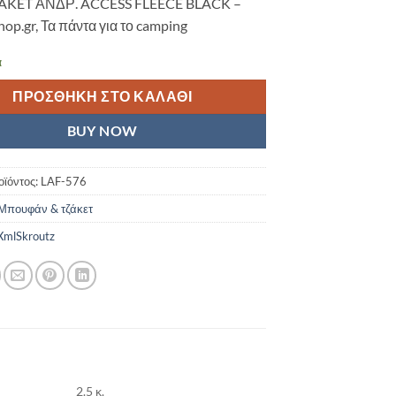
ZAKET ΑΝΔΡ. ACCESS FLEECE BLACK –
hop.gr, Τα πάντα για το camping
α
ΠΡΟΣΘΉΚΗ ΣΤΟ ΚΑΛΆΘΙ
BUY NOW
οϊόντος:
LAF-576
Μπουφάν & τζάκετ
mlSkroutz
2.5 κ.