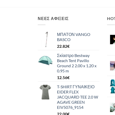
ΝΈΕΣ ΑΦΊΞΕΙΣ
HO
ΜΠΑΤΟΝ VANGO
BASCO
22.82
€
Σκίαστρο Bestway
Beach Tent Pavillo
Ground 2 2.00 x 1.20 x
0.95 m
12.56
€
T-SHIRT ΓΥΝΑΙΚΕΙΟ
EIDER FLEX
JACQUARD TEE 2.0 W
AGAVE GREEN
EIV5076_9154
22.00
€