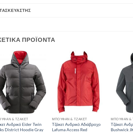
ΤΑΣΚΕΥΑΣΤΉΣ
ΧΕΤΙΚΆ ΠΡΟΪΌΝΤΑ
Add to
Add to
wishlist
wishlist
ΥΦΆΝ & ΤΖΆΚΕΤ
ΜΠΟΥΦΆΝ & ΤΖΆΚΕΤ
ΜΠΟΥΦΆΝ & 
κετ Ανδρικό Eider Twin
Τζάκετ Ανδρικό Αδιάβροχο
Τζάκετ Ανδρ
ks District Hoodie Gray
Lafuma Access Red
Bushwick J