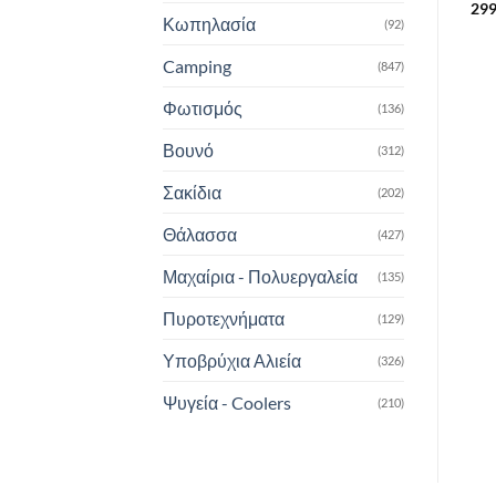
ELECTRIC BLUE
149.95
€
299
Κωπηλασία
(92)
199.90
€
Camping
(847)
Φωτισμός
(136)
Βουνό
(312)
Σακίδια
(202)
Θάλασσα
(427)
Μαχαίρια - Πολυεργαλεία
(135)
Πυροτεχνήματα
(129)
Υποβρύχια Αλιεία
(326)
Ψυγεία - Coolers
(210)