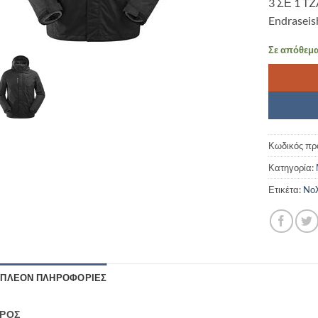
3 ΣΕ 1 T
Endraseis
Σε απόθεμ
Κωδικός πρ
Κατηγορία:
Ετικέτα:
NoX
ΙΠΛΈΟΝ ΠΛΗΡΟΦΟΡΊΕΣ
ΡΟΣ