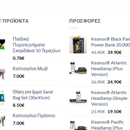
T ΠΡΟΪΌΝΤΑ
ΠΡΟΣΦΟΡΈΣ
Παιδικά
Keanos® Black Pan
Πυροτεχνήματα
Power Bank 20.000
Σκορδάκια 50 Τεμαχίων
Original
Η
41.90
€
39.90
€
0.78
€
price
τρέ
Keanos® Atlantic
was:
τιμή
Καπνογόνο Μωβ
Headlamp (Plus
41.90€.
είναι
Version)
7.00
€
39.9
Original
Η
26.90
€
24.90
€
price
τρέ
Θήκη για άμμο Sand
Keanos® Atlantic
was:
τιμή
Bag Set (30x45cm)
Headlamp (Simple
26.90€.
είναι
Version)
8.50
€
24.9
Original
Η
21.90
€
19.50
€
Καπνογόνο Πράσινο
price
τρέ
Keanos® Pacific
7.00
€
was:
τιμή
Headlamp (Plus
21.90€.
είναι