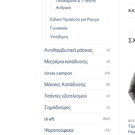
Πουκάμισα & T-Shirts
Ανδρικά
ΚΑ
Ειδικά Προϊόντα για Ρούχα
Γυναικεία
Υπόδηση
Σ
Αντιθαμβωτικά μάσκας
(1)
Μαχαίρια κατάδυσης
(4)
Add to
Add to
ionas campos
wishlist
wishlist
(14)
Μάσκες Κατάδυσης
(8)
Τσάντες εξοπλισμού
(2)
Σημαδούρες
(1)
draft
(863)
ΜΠΟΥΦΆΝ & ΤΖΆΚΕΤ
ΜΠΟΥΦΆΝ & ΤΖΆΚΕΤ
ΜΠΟ
ΤΖΑΚΕΤ ΑΝΔΡΙΚΟ MILLET
Τζάκετ Ανδρικό Lafuma
Τζά
Ψαροτούφεκα
(11)
DRY MICROLOFT
Access Warm Methyl Blue
Pea