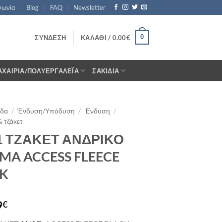
νωνία
Blog
FAQ
Newsletter
0
ΣΎΝΔΕΣΗ
ΚΑΛΆΘΙ /
0.00
€
ΑΧΑΊΡΙΑ/ΠΟΛΥΕΡΓΑΛΈΙΑ
ΣΑΚΊΔΙΑ
ίδα
/
Ένδυση/Υπόδυση
/
Ένδυση
/
 τζάκετ
 1 ΤΖΑΚΕΤ ΑΝΔΡΙΚΟ
MA ACCESS FLEECE
K
9
€