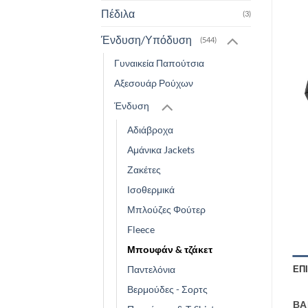
Πέδιλα
(3)
Ένδυση/Υπόδυση
(544)
Γυναικεία Παπούτσια
Αξεσουάρ Ρούχων
Ένδυση
Αδιάβροχα
Αμάνικα Jackets
Ζακέτες
Ισοθερμικά
Μπλούζες Φούτερ
Fleece
Μπουφάν & τζάκετ
Παντελόνια
ΕΠ
Βερμούδες - Σορτς
ΒΆ