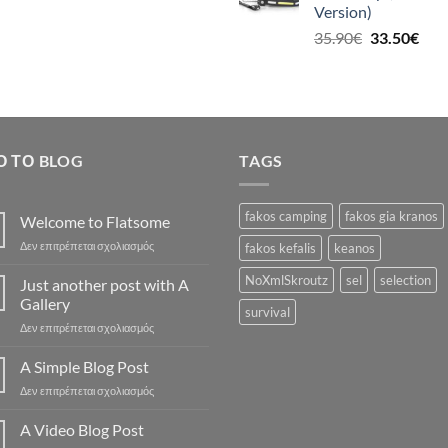
Version)
19.5
Original
Η
35.90
€
33.50
€
price
τρέ
was:
τιμή
35.90€.
είναι
33.5
Ό ΤΟ BLOG
TAGS
fakos camping
fakos gia kranos
Welcome to Flatsome
στο
Δεν επιτρέπεται σχολιασμός
fakos kefalis
keanos
Welcome
to
NoXmlSkroutz
sel
selection
Just another post with A
Flatsome
Gallery
survival
στο
Δεν επιτρέπεται σχολιασμός
Just
another
A Simple Blog Post
post
στο
Δεν επιτρέπεται σχολιασμός
with
A
A
Simple
A Video Blog Post
Gallery
Blog