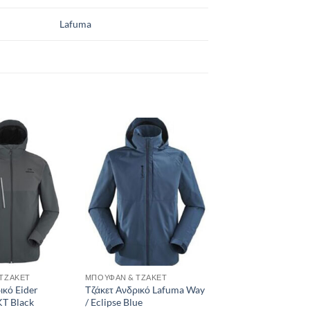
Lafuma
Add to
Add to
wishlist
wishlist
ΤΖΆΚΕΤ
ΜΠΟΥΦΆΝ & ΤΖΆΚΕΤ
ικό Eider
Τζάκετ Ανδρικό Lafuma Way
KT Black
/ Eclipse Blue