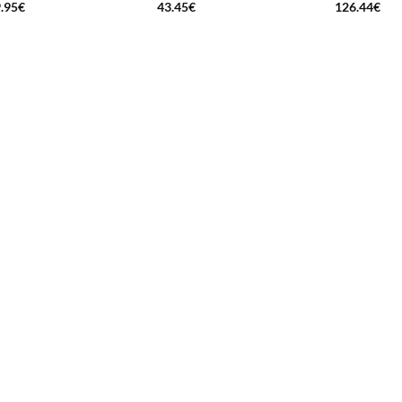
.95
€
43.45
€
126.44
€