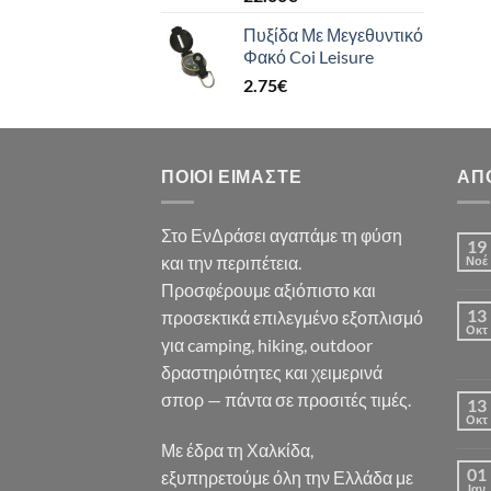
Πυξίδα Με Μεγεθυντικό
Φακό Coi Leisure
2.75
€
ΠΟΙΟΙ ΕΊΜΑΣΤΕ
ΑΠ
Στο ΕνΔράσει αγαπάμε τη φύση
19
και την περιπέτεια.
Νοέ
Προσφέρουμε αξιόπιστο και
13
προσεκτικά επιλεγμένο εξοπλισμό
Οκτ
για camping, hiking, outdoor
δραστηριότητες και χειμερινά
σπορ — πάντα σε προσιτές τιμές.
13
Οκτ
Με έδρα τη Χαλκίδα,
01
εξυπηρετούμε όλη την Ελλάδα με
Ιαν