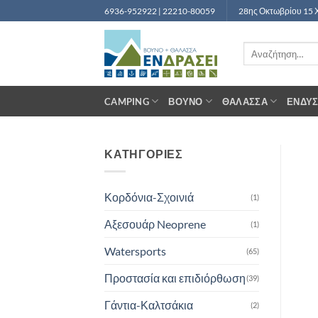
Μετάβαση
6936-952922 | 22210-80059
28ης Οκτωβρίου 15 
στο
περιεχόμενο
Αναζήτηση
για:
CAMPING
ΒΟΥΝΌ
ΘΆΛΑΣΣΑ
ΈΝΔΥ
ΚΑΤΗΓΟΡΙΕΣ
Κορδόνια-Σχοινιά
(1)
Αξεσουάρ Neoprene
(1)
Watersports
(65)
Προστασία και επιδιόρθωση
(39)
Γάντια-Καλτσάκια
(2)