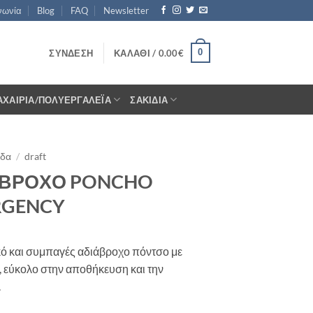
νωνία
Blog
FAQ
Newsletter
0
ΣΎΝΔΕΣΗ
ΚΑΛΆΘΙ /
0.00
€
ΑΧΑΊΡΙΑ/ΠΟΛΥΕΡΓΑΛΈΙΑ
ΣΑΚΊΔΙΑ
ίδα
/
draft
ΑΒΡΟΧΟ PONCHO
RGENCY
ό και συμπαγές αδιάβροχο πόντσο με
 εύκολο στην αποθήκευση και την
.