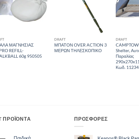
FT
DRAFT
DRAFT
ΑΛΑ ΜΑΓΝΗΣΙΑΣ
ΜΠΑΤΟΝ OVER ACTION 3
CAMPTOWN 
PRO REFILL-
ΜΕΡΩΝ ΤΗΛΕΣΚΟΠΙΚΟ
Shelter, Αυ
ALKBALL 60g 950505
Παραλίας
290x270x11
Κωδ. 11234
T ΠΡΟΪΌΝΤΑ
ΠΡΟΣΦΟΡΈΣ
Παιδικά
Keanos® Black Pan