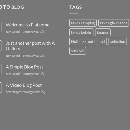
Ό ΤΟ BLOG
TAGS
fakos camping
fakos gia kranos
Welcome to Flatsome
στο
Δεν επιτρέπεται σχολιασμός
fakos kefalis
keanos
Welcome
to
NoXmlSkroutz
sel
selection
Just another post with A
Flatsome
Gallery
survival
στο
Δεν επιτρέπεται σχολιασμός
Just
another
A Simple Blog Post
post
στο
Δεν επιτρέπεται σχολιασμός
with
A
A
Simple
A Video Blog Post
Gallery
Blog
στο
Δεν επιτρέπεται σχολιασμός
Post
A
Video
Blog
Post