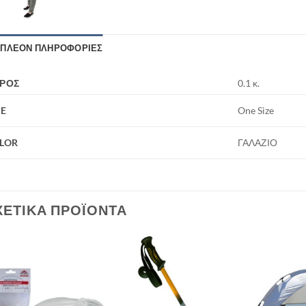
ΙΠΛΈΟΝ ΠΛΗΡΟΦΟΡΊΕΣ
ΡΟΣ
0.1 κ.
ZE
One Size
LOR
ΓΑΛΑΖΙΟ
ΧΕΤΙΚΆ ΠΡΟΪΌΝΤΑ
Add to
Add to
wishlist
wishlist