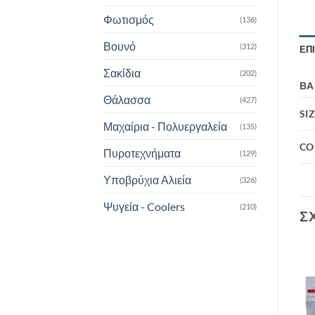
Φωτισμός
(136)
Βουνό
(312)
ΕΠ
Σακίδια
(202)
ΒΆ
Θάλασσα
(427)
SI
Μαχαίρια - Πολυεργαλεία
(135)
CO
Πυροτεχνήματα
(129)
Υποβρύχια Αλιεία
(326)
Ψυγεία - Coolers
(210)
Σ
Add to
Add to
wishlist
wishlist