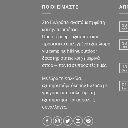
ΠΟΙΟΙ ΕΊΜΑΣΤΕ
ΑΠ
Στο ΕνΔράσει αγαπάμε τη φύση
19
και την περιπέτεια.
Νοέ
Προσφέρουμε αξιόπιστο και
13
προσεκτικά επιλεγμένο εξοπλισμό
Οκτ
για camping, hiking, outdoor
δραστηριότητες και χειμερινά
σπορ — πάντα σε προσιτές τιμές.
13
Οκτ
Με έδρα τη Χαλκίδα,
01
εξυπηρετούμε όλη την Ελλάδα με
Ιαν
γρήγορη αποστολή, άμεση
εξυπηρέτηση και ασφαλείς
συναλλαγές.