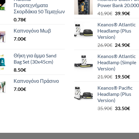
Πυροτεχνήματα
Power Bank 20.000
Σκορδάκια 50 Τεμαχίων
Original
Η
41.90
€
39.90
€
0.78
€
price
τρέ
Keanos® Atlantic
was:
τιμή
Καπνογόνο Μωβ
Headlamp (Plus
41.90€.
είναι
Version)
7.00
€
39.9
Original
Η
26.90
€
24.90
€
price
τρέ
Θήκη για άμμο Sand
Keanos® Atlantic
was:
τιμή
Bag Set (30x45cm)
Headlamp (Simple
26.90€.
είναι
Version)
8.50
€
24.9
Original
Η
21.90
€
19.50
€
Καπνογόνο Πράσινο
price
τρέ
Keanos® Pacific
7.00
€
was:
τιμή
Headlamp (Plus
21.90€.
είναι
Version)
19.5
Original
Η
35.90
€
33.50
€
price
τρέ
was:
τιμή
35.90€.
είναι
33.5