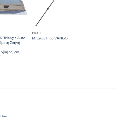
DRAFT
Triangle Auto
Μπατόν Pico VANGO
τόματη Σκηνή
5(ύψος) cm,
1
ther