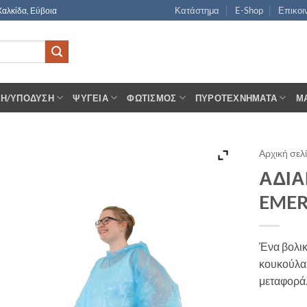
Κατάστημα
E-Shop
Επικοι
Χαλκίδα, Εύβοια
ΣΗ/ΥΠΌΔΥΣΗ
ΨΥΓΕΊΑ
ΦΩΤΙΣΜΌΣ
ΠΥΡΟΤΕΧΝΉΜΑΤΑ
Μ
Αρχική σελ
ΑΔΙ
EME
Ένα βολικ
κουκούλα,
μεταφορά