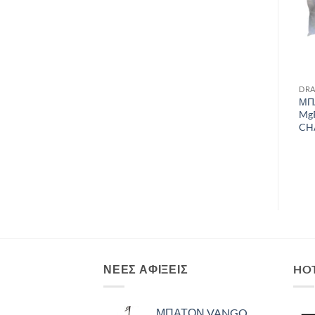
DRAFT
DRAFT
DRA
VANGO Self Inflating Pillow,
ΜΠ
ΜΠΑΤΟΝ VANGO BASHO
Αυτοφούσκωτο Μαξιλάρι,
Mg
50x32x16cm,
CH
PINSELFINH09TDC /Herbal
ΝΈΕΣ ΑΦΊΞΕΙΣ
HO
ΜΠΑΤΟΝ VANGO