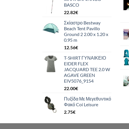
BASCO
22.82
€
Σκίαστρο Bestway
Beach Tent Pavillo
Ground 2 2.00 x 1.20 x
0.95 m
12.56
€
T-SHIRT ΓΥΝΑΙΚΕΙΟ
EIDER FLEX
JACQUARD TEE 2.0 W
AGAVE GREEN
EIV5076_9154
22.00
€
Πυξίδα Με Μεγεθυντικό
Φακό Coi Leisure
2.75
€