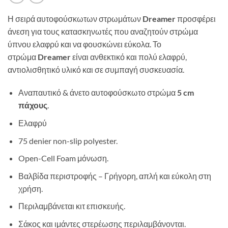
Η σειρά αυτοφούσκωτων στρωμάτων
Dreamer
προσφέρει
άνεση για τους κατασκηνωτές που αναζητούν στρώμα
ύπνου ελαφρύ και να φουσκώνει εύκολα. Το
στρώμα
Dreamer
είναι ανθεκτικό και πολύ ελαφρύ,
αντιολισθητικό υλικό και σε συμπαγή συσκευασία.
Αναπαυτικό & άνετο αυτοφούσκωτο στρώμα
5 cm
πάχους
.
Ελαφρύ
75 denier non-slip polyester.
Open-Cell Foam μόνωση.
Βαλβίδα περιστροφής – Γρήγορη, απλή και εύκολη στη
χρήση.
Περιλαμβάνεται κιτ επισκευής.
Σάκος και ιμάντες στερέωσης περιλαμβάνονται.