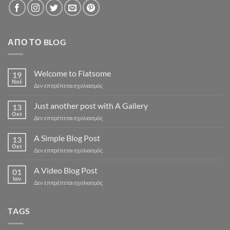
ΑΠΌ ΤΟ BLOG
Welcome to Flatsome
19
Νοέ
στο
Δεν επιτρέπεται σχολιασμός
Welcome
to
Just another post with A Gallery
13
Flatsome
Οκτ
στο
Δεν επιτρέπεται σχολιασμός
Just
another
A Simple Blog Post
13
post
Οκτ
στο
Δεν επιτρέπεται σχολιασμός
with
A
A
Simple
A Video Blog Post
Gallery
01
Blog
Ιαν
στο
Δεν επιτρέπεται σχολιασμός
Post
A
Video
Blog
TAGS
Post