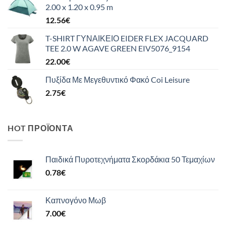
2.00 x 1.20 x 0.95 m
12.56
€
T-SHIRT ΓΥΝΑΙΚΕΙΟ EIDER FLEX JACQUARD
TEE 2.0 W AGAVE GREEN EIV5076_9154
22.00
€
Πυξίδα Με Μεγεθυντικό Φακό Coi Leisure
2.75
€
HOT ΠΡΟΪΌΝΤΑ
Παιδικά Πυροτεχνήματα Σκορδάκια 50 Τεμαχίων
0.78
€
Καπνογόνο Μωβ
7.00
€