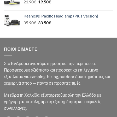
Original
Η
21.90
€
19.50
€
24.90€.
price
τρέχουσα
was:
τιμή
Keanos® Pacific Headlamp (Plus Version)
21.90€.
είναι:
Original
Η
35.90
€
33.50
€
19.50€.
price
τρέχουσα
was:
τιμή
35.90€.
είναι:
33.50€.
ΠΟΙΟΙ ΕΊΜΑΣΤΕ
Στο ΕνΔράσει αγαπάμε τη φύση και την περιπέτεια.
Προσφέρουμε αξιόπιστο και προσεκτικά επιλεγμένο
εξοπλισμό για camping, hiking, outdoor δραστηριότητες και
χειμερινά σπορ — πάντα σε προσιτές τιμές.
Με έδρα τη Χαλκίδα, εξυπηρετούμε όλη την Ελλάδα με
γρήγορη αποστολή, άμεση εξυπηρέτηση και ασφαλείς
συναλλαγές.