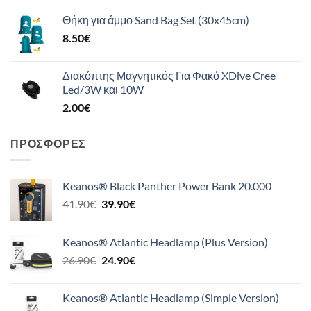
Θήκη για άμμο Sand Bag Set (30x45cm)
8.50
€
Διακόπτης Μαγνητικός Για Φακό XDive Cree
Led/3W και 10W
2.00
€
ΠΡΟΣΦΟΡΈΣ
Keanos® Black Panther Power Bank 20.000
Original
Η
41.90
€
39.90
€
price
τρέχουσα
was:
τιμή
Keanos® Atlantic Headlamp (Plus Version)
41.90€.
είναι:
Original
Η
26.90
€
24.90
€
39.90€.
price
τρέχουσα
was:
τιμή
Keanos® Atlantic Headlamp (Simple Version)
26.90€.
είναι: