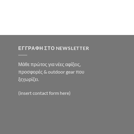
0€.
χουσα
:
0€.
ΕΓΓΡΑΦΉ ΣΤΟ NEWSLETTER
Μάθε πρώτος για νέες αφίξεις,
προσφορές & outdoor gear που
ξεχωρίζει.
(insert contact form here)