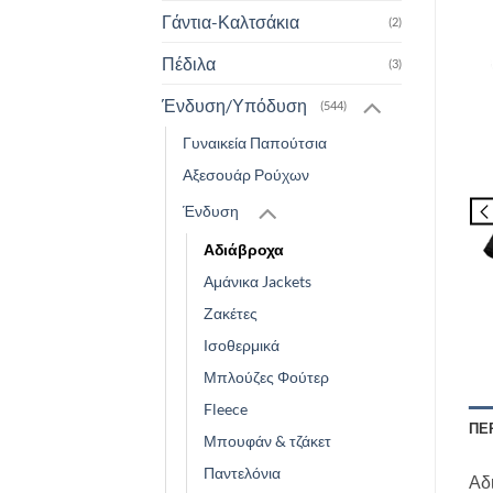
Γάντια-Καλτσάκια
(2)
Πέδιλα
(3)
Ένδυση/Υπόδυση
(544)
Γυναικεία Παπούτσια
Αξεσουάρ Ρούχων
Ένδυση
Αδιάβροχα
Αμάνικα Jackets
Ζακέτες
Ισοθερμικά
Μπλούζες Φούτερ
Fleece
ΠΕ
Μπουφάν & τζάκετ
Παντελόνια
Αδ