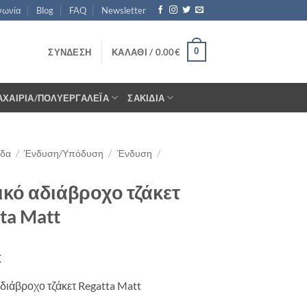
νωνία
Blog
FAQ
Newsletter
0
ΣΎΝΔΕΣΗ
ΚΑΛΆΘΙ /
0.00
€
ΑΧΑΊΡΙΑ/ΠΟΛΥΕΡΓΑΛΈΙΑ
ΣΑΚΊΔΙΑ
ίδα
/
Ένδυση/Υπόδυση
/
Ένδυση
/
κό αδιάβροχο τζάκετ
ta Matt
€
διάβροχο τζάκετ Regatta Matt