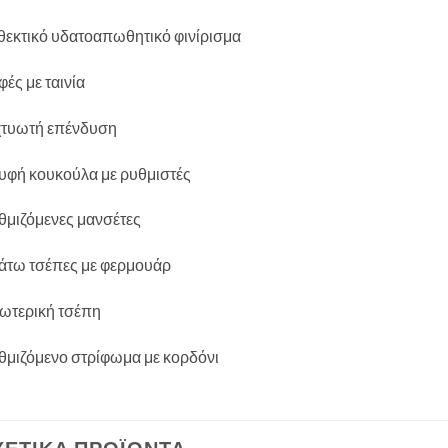
θεκτικό υδατοαπωθητικό φινίρισμα
ές με ταινία
χτυωτή επένδυση
υφή κουκούλα με ρυθμιστές
θμιζόμενες μανσέτες
κάτω τσέπες με φερμουάρ
ωτερική τσέπη
θμιζόμενο στρίφωμα με κορδόνι
ΧΕΤΙΚΆ ΠΡΟΪΌΝΤΑ