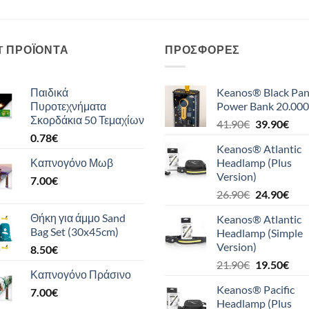
T ΠΡΟΪΌΝΤΑ
ΠΡΟΣΦΟΡΈΣ
Παιδικά
Keanos® Black Pan
Πυροτεχνήματα
Power Bank 20.000
Σκορδάκια 50 Τεμαχίων
Original
Η
41.90
€
39.90
€
0.78
€
price
τρέ
Keanos® Atlantic
was:
τιμή
Καπνογόνο Μωβ
Headlamp (Plus
41.90€.
είναι
Version)
7.00
€
39.9
Original
Η
26.90
€
24.90
€
price
τρέ
Θήκη για άμμο Sand
Keanos® Atlantic
was:
τιμή
Bag Set (30x45cm)
Headlamp (Simple
26.90€.
είναι
Version)
8.50
€
24.9
Original
Η
21.90
€
19.50
€
Καπνογόνο Πράσινο
price
τρέ
Keanos® Pacific
7.00
€
was:
τιμή
Headlamp (Plus
21.90€.
είναι