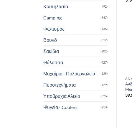
Κωπηλασία
(92)
Camping
(847)
Add to
Add to
Φωτισμός
(136)
wishlist
wishlist
Βουνό
(312)
ΕΞΑΝΤΛΗΜΈΝΟ
Σακίδια
(202)
Θάλασσα
(427)
Μαχαίρια - Πολυεργαλεία
(135)
ΑΔΙΆΒΡΟΧΑ
ΑΔΙΆΒΡΟΧΑ
ΑΔΙ
Αδιάβροχο poncho μαύρο
TZAKET ΑΔΙΑΒΡΟΧΟ
Ανδ
Πυροτεχνήματα
(129)
ripstop Mil-Tec
ΠΑΙΔΙΚΟ HIGHLANDER
Men
KIDS STORMGUARD
26.90
€
39.
Υποβρύχια Αλιεία
(326)
ΜΑΥΡΟ
16.00
€
Ψυγεία - Coolers
(210)