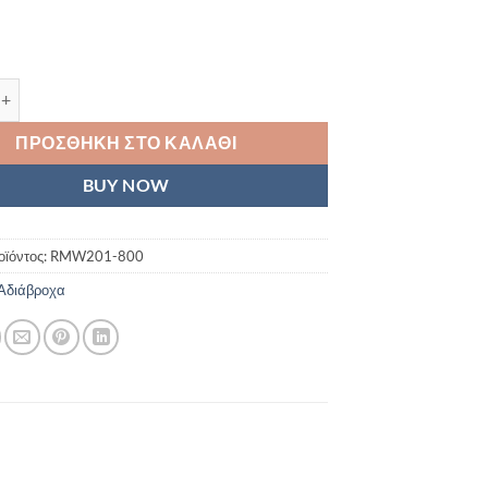
διάβροχο τζάκετ Regatta Matt ποσότητα
ΠΡΟΣΘΉΚΗ ΣΤΟ ΚΑΛΆΘΙ
BUY NOW
οϊόντος:
RMW201-800
Αδιάβροχα