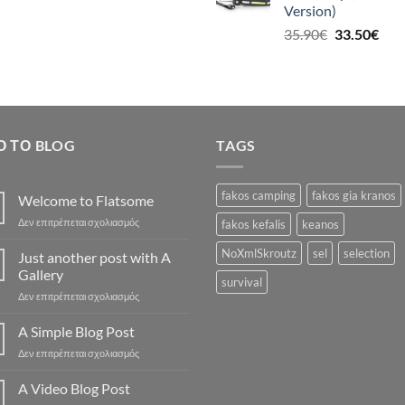
Version)
19.5
Original
Η
35.90
€
33.50
€
price
τρέ
was:
τιμή
35.90€.
είναι
33.5
Ό ΤΟ BLOG
TAGS
fakos camping
fakos gia kranos
Welcome to Flatsome
στο
Δεν επιτρέπεται σχολιασμός
fakos kefalis
keanos
Welcome
to
NoXmlSkroutz
sel
selection
Just another post with A
Flatsome
Gallery
survival
στο
Δεν επιτρέπεται σχολιασμός
Just
another
A Simple Blog Post
post
στο
Δεν επιτρέπεται σχολιασμός
with
A
A
Simple
A Video Blog Post
Gallery
Blog