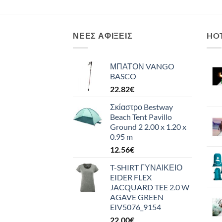
ΝΈΕΣ ΑΦΊΞΕΙΣ
HO
ΜΠΑΤΟΝ VANGO
BASCO
22.82
€
Σκίαστρο Bestway
Beach Tent Pavillo
Ground 2 2.00 x 1.20 x
0.95 m
12.56
€
T-SHIRT ΓΥΝΑΙΚΕΙΟ
EIDER FLEX
JACQUARD TEE 2.0 W
AGAVE GREEN
EIV5076_9154
22.00
€