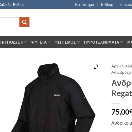
Κατάστημα
E-Shop
Επικοι
Χαλκίδα, Εύβοια
ΣΗ/ΥΠΌΔΥΣΗ
ΨΥΓΕΊΑ
ΦΩΤΙΣΜΌΣ
ΠΥΡΟΤΕΧΝΉΜΑΤΑ
Μ
Αρχική σελ
Αδιάβροχα
Ανδρι
Regat
75.00
Ανδρικό α