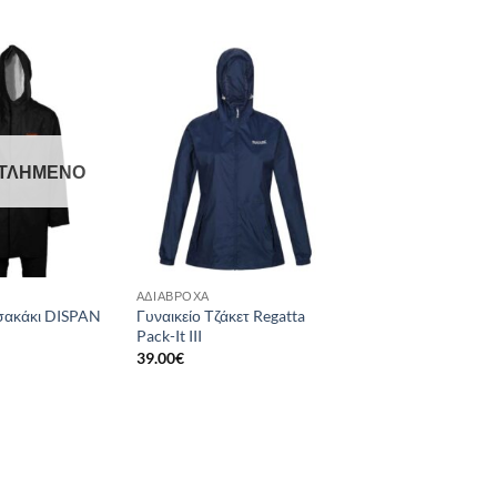
Add to
Add to
wishlist
wishlist
ΤΛΗΜΈΝΟ
ΑΔΙΆΒΡΟΧΑ
σακάκι DISPAN
Γυναικείο Τζάκετ Regatta
Pack-It III
39.00
€