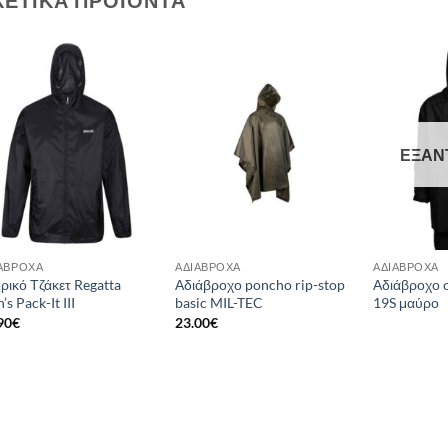
Add to
Add to
wishlist
wishlist
ΕΞΑΝ
ΆΒΡΟΧΑ
ΑΔΙΆΒΡΟΧΑ
ΑΔΙΆΒΡΟΧΑ
ρικό Τζάκετ Regatta
Αδιάβροχο poncho rip-stop
Αδιάβροχο 
’s Pack-It III
basic MIL-TEC
19S μαύρο
90
€
23.00
€