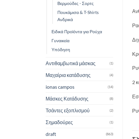
Βερμούδες - Σορτς
Αν
Πουκάμισα & T-Shirts
Ανδρικά
Ραφ
Ειδικά Προϊόντα για Ρούχα
Δι
Γυναικεία
Υπόδηση
Κρ
Αντιθαμβωτικά μάσκας
(1)
Ρυ
Μαχαίρια κατάδυσης
(4)
2 
ionas campos
(14)
Εσ
Μάσκες Κατάδυσης
(8)
Τσάντες εξοπλισμού
Ρυ
(2)
Σημαδούρες
(1)
draft
(863)
Σ