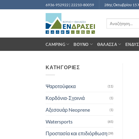
Μετάβαση
6936-952922 | 22210-80059
28ης Οκτωβρίου 15 
στο
περιεχόμενο
Αναζήτηση
για:
CAMPING
ΒΟΥΝΌ
ΘΆΛΑΣΣΑ
ΈΝΔΥ
ΚΑΤΗΓΟΡΙΕΣ
Ψαροτούφεκα
(11)
Κορδόνια-Σχοινιά
(1)
Αξεσουάρ Neoprene
(1)
Watersports
(65)
Προστασία και επιδιόρθωση
(39)