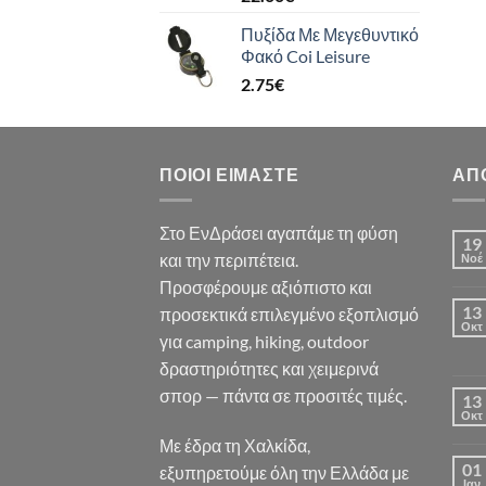
Πυξίδα Με Μεγεθυντικό
Φακό Coi Leisure
2.75
€
ΠΟΙΟΙ ΕΊΜΑΣΤΕ
ΑΠ
Στο ΕνΔράσει αγαπάμε τη φύση
19
και την περιπέτεια.
Νοέ
Προσφέρουμε αξιόπιστο και
13
προσεκτικά επιλεγμένο εξοπλισμό
Οκτ
για camping, hiking, outdoor
δραστηριότητες και χειμερινά
σπορ — πάντα σε προσιτές τιμές.
13
Οκτ
Με έδρα τη Χαλκίδα,
01
εξυπηρετούμε όλη την Ελλάδα με
Ιαν