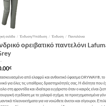
ική σελίδα
/
Ένδυση/Υπόδυση
/
Ένδυση
/
Παντελόνια
νδρικό ορειβατικό παντελόνι Lafu
Grey
0.00
€
τασκευασμένο από ελαφρύ και ανθεκτικό ύφασμα DRYWAY®, το π
νικό για όλες τις υπαίθριες δραστηριότητές σας. Η ιδιότητα που 
ολο στη φροντίδα και ιδιαίτερα ευχάριστο όταν ο καιρός είναι ζεσ
τουργική σχεδίαση με το χαλαρό σχήμα, τα προσχηματισμένα γόνα
αντικά πλεονεκτήματα για να νοιώθετε άνετοι και σίγουροι. Επιλ