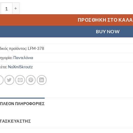
ρικό ορειβατικό παντελόνι Lafuma ACCESS PANTS M /Grey ποσότη
ΠΡΟΣΘΉΚΗ ΣΤΟ ΚΑΛΆ
BUY NOW
ικός προϊόντος:
LFM-378
ηγορία:
Παντελόνια
κέτα:
NoXmlSkroutz
ΙΠΛΈΟΝ ΠΛΗΡΟΦΟΡΊΕΣ
ΤΑΣΚΕΥΑΣΤΉΣ