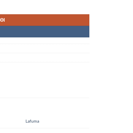
τα
ΘΙ
Lafuma