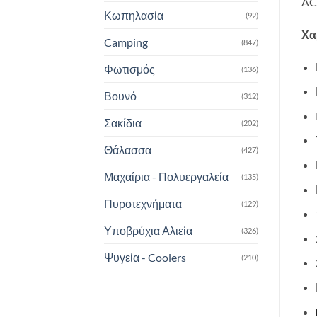
AC
Κωπηλασία
(92)
Χα
Camping
(847)
Φωτισμός
(136)
Βουνό
(312)
Σακίδια
(202)
Θάλασσα
(427)
Μαχαίρια - Πολυεργαλεία
(135)
Πυροτεχνήματα
(129)
Υποβρύχια Αλιεία
(326)
Ψυγεία - Coolers
(210)