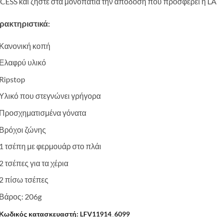
CESS και ζήστε στα μονοπάτια την απόδοση που προσφέρει η 
ρακτηριστικά:
Κανονική κοπή
Ελαφρύ υλικό
Ripstop
Υλικό που στεγνώνει γρήγορα
Προσχηματισμένα γόνατα
Βρόχοι ζώνης
1 τσέπη με φερμουάρ στο πλάι
2 τσέπες για τα χέρια
2 πίσω τσέπες
Βάρος: 206g
Κωδικός κατασκευαστή: LFV11914_6099