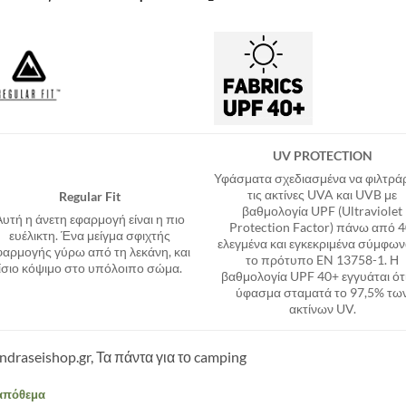
UV PROTECTION
Υφάσματα σχεδιασμένα να φιλτρά
τις ακτίνες UVA και UVB με
Regular Fit
βαθμολογία UPF (Ultraviolet
Αυτή η άνετη εφαρμογή είναι η πιο
Protection Factor) πάνω από 4
ευέλικτη. Ένα μείγμα σφιχτής
ελεγμένα και εγκεκριμένα σύμφων
φαρμογής γύρω από τη λεκάνη, και
το πρότυπο EN 13758-1. Η
ίσιο κόψιμο στο υπόλοιπο σώμα.
βαθμολογία UPF 40+ εγγυάται ότι
ύφασμα σταματά το 97,5% τω
ακτίνων UV.
ndraseishop.gr, Τα πάντα για το camping
απόθεμα