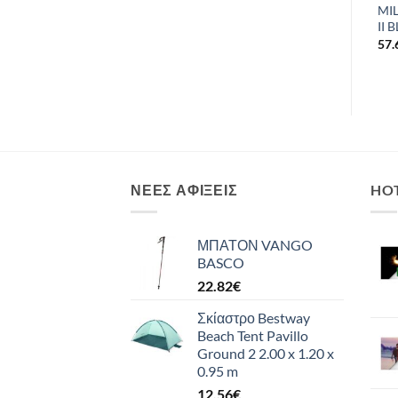
MI
MERCURY GREY
II 
LFV11313_6912
57.
38.47
€
ΝΈΕΣ ΑΦΊΞΕΙΣ
HO
ΜΠΑΤΟΝ VANGO
BASCO
22.82
€
Σκίαστρο Bestway
Beach Tent Pavillo
Ground 2 2.00 x 1.20 x
0.95 m
12.56
€