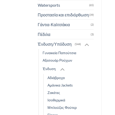
Watersports
(65)
Προστασία και επιδιόρθωση
(39)
Γάντια-Καλτσάκια
(2)
Πέδιλα
(3)
Ένδυση/Υπόδυση
(544)
Γυναικεία Παπούτσια
Αξεσουάρ Ρούχων
Ένδυση
Αδιάβροχα
Αμάνικα Jackets
Ζακέτες
Ισοθερμικά
Μπλούζες Φούτερ
Fleece