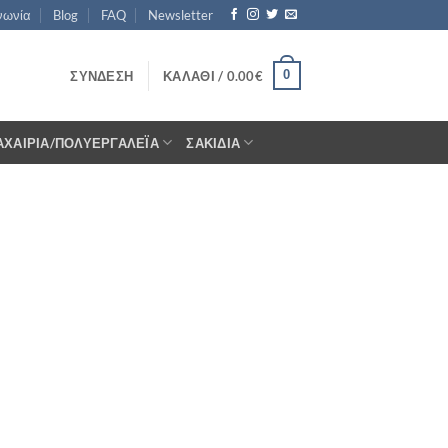
νωνία
Blog
FAQ
Newsletter
0
ΣΎΝΔΕΣΗ
ΚΑΛΆΘΙ /
0.00
€
ΑΧΑΊΡΙΑ/ΠΟΛΥΕΡΓΑΛΈΙΑ
ΣΑΚΊΔΙΑ