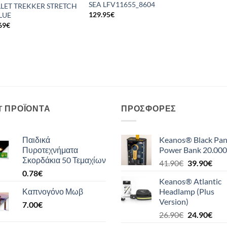
SEA LFV11655_8604
LLET TREKKER STRETCH
129.95
€
BLUE
69
€
T ΠΡΟΪΌΝΤΑ
ΠΡΟΣΦΟΡΈΣ
Παιδικά
Keanos® Black Pan
Πυροτεχνήματα
Power Bank 20.000
Σκορδάκια 50 Τεμαχίων
Original
Η
41.90
€
39.90
€
0.78
€
price
τρέ
Keanos® Atlantic
was:
τιμή
Καπνογόνο Μωβ
Headlamp (Plus
41.90€.
είναι
Version)
7.00
€
39.9
Original
Η
26.90
€
24.90
€
price
τρέ