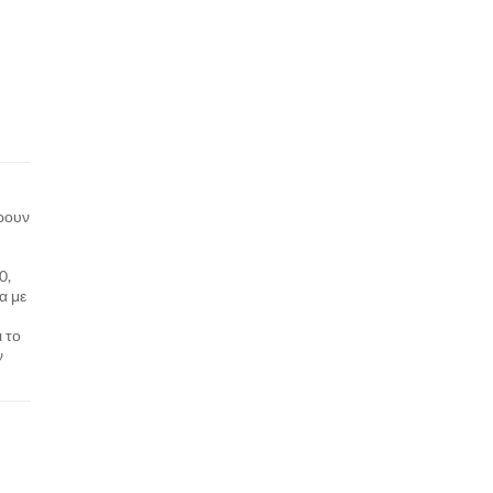
ρουν
0,
α με
 το
ν