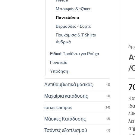
Μπουφάν & τζάκετ
Παντελόνια
Βερμούδες - Σορτς
Πουκάμισα & T-Shirts
Ανδρικά
Αρχ
Ειδικά Προϊόντα για Ρούχα
Α
Γυναικεία
/
Υπόδηση
Αντιθαμβωτικά μάσκας
(1)
7
Μαχαίρια κατάδυσης
(4)
Κα
ιδα
ionas campos
(14)
εύκ
Μάσκες Κατάδυσης
(8)
λει
σημ
Τσάντες εξοπλισμού
(2)