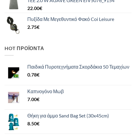
TEE 2.0 W AGAVE GREEN EIV5076_9154
22.00
€
Πυξίδα Με Μεγεθυντικό Φακό Coi Leisure
2.75
€
HOT ΠΡΟΪΌΝΤΑ
Παιδικά Πυροτεχνήματα Σκορδάκια 50 Τεμαχίων
0.78
€
Καπνογόνο Μωβ
7.00
€
Θήκη για άμμο Sand Bag Set (30x45cm)
8.50
€