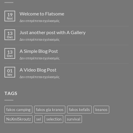
Welcome to Flatsome
19
Νοέ
στο
Δεν επιτρέπεται σχολιασμός
Welcome
to
Just another post with A Gallery
13
Flatsome
Οκτ
στο
Δεν επιτρέπεται σχολιασμός
Just
another
A Simple Blog Post
13
post
Οκτ
στο
Δεν επιτρέπεται σχολιασμός
with
A
A
Simple
A Video Blog Post
Gallery
01
Blog
Ιαν
στο
Δεν επιτρέπεται σχολιασμός
Post
A
Video
Blog
TAGS
Post
fakos camping
fakos gia kranos
fakos kefalis
keanos
NoXmlSkroutz
sel
selection
survival