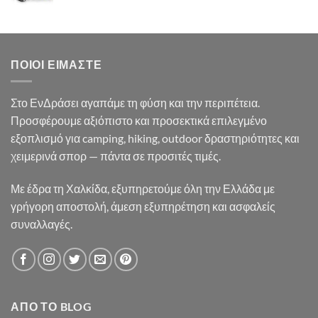
price
τρέχουσα
was:
τιμή
35.90€.
είναι:
33.50€.
ΠΟΙΟΙ ΕΊΜΑΣΤΕ
Στο ΕνΔράσει αγαπάμε τη φύση και την περιπέτεια.
Προσφέρουμε αξιόπιστο και προσεκτικά επιλεγμένο
εξοπλισμό για camping, hiking, outdoor δραστηριότητες και
χειμερινά σπορ — πάντα σε προσιτές τιμές.
Με έδρα τη Χαλκίδα, εξυπηρετούμε όλη την Ελλάδα με
γρήγορη αποστολή, άμεση εξυπηρέτηση και ασφαλείς
συναλλαγές.
ΑΠΌ ΤΟ BLOG