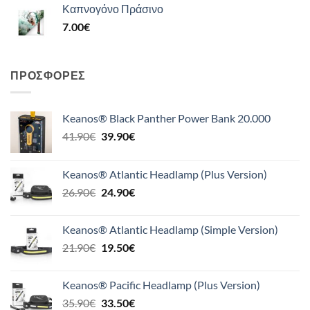
Καπνογόνο Πράσινο
7.00
€
ΠΡΟΣΦΟΡΈΣ
Keanos® Black Panther Power Bank 20.000
Original
Η
41.90
€
39.90
€
price
τρέχουσα
was:
τιμή
Keanos® Atlantic Headlamp (Plus Version)
41.90€.
είναι:
Original
Η
26.90
€
24.90
€
39.90€.
price
τρέχουσα
was:
τιμή
Keanos® Atlantic Headlamp (Simple Version)
26.90€.
είναι:
Original
Η
21.90
€
19.50
€
24.90€.
price
τρέχουσα
was:
τιμή
Keanos® Pacific Headlamp (Plus Version)
21.90€.
είναι:
Original
Η
35.90
€
33.50
€
19.50€.