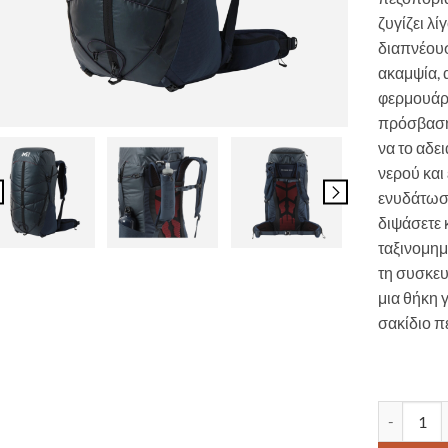
ζυγίζει λ
διαπνέουσ
ακαμψία, 
φερμουάρ 
πρόσβαση 
να το αδει
νερού και
ενυδάτωση
διψάσετε 
ταξινομημ
τη συσκευ
μια θήκη 
σακίδιο π
Ελαφρύ σα