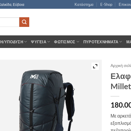
Κατάστημα
E-Shop
Επικοι
Χαλκίδα, Εύβοια
ΣΗ/ΥΠΌΔΥΣΗ
ΨΥΓΕΊΑ
ΦΩΤΙΣΜΌΣ
ΠΥΡΟΤΕΧΝΉΜΑΤΑ
Μ
Αρχική σελ
Ελαφ
Mill
180.0
Με αρκετό
εξοπλισμό
πεζοπορία