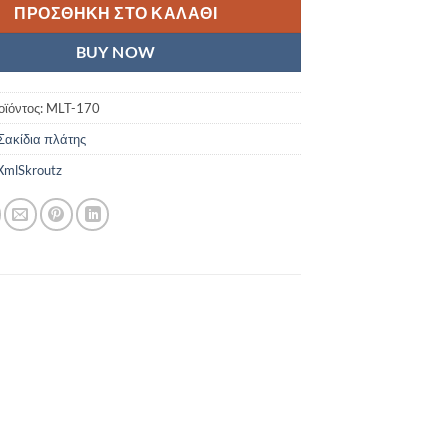
ΠΡΟΣΘΉΚΗ ΣΤΟ ΚΑΛΆΘΙ
BUY NOW
οϊόντος:
MLT-170
Σακίδια πλάτης
mlSkroutz