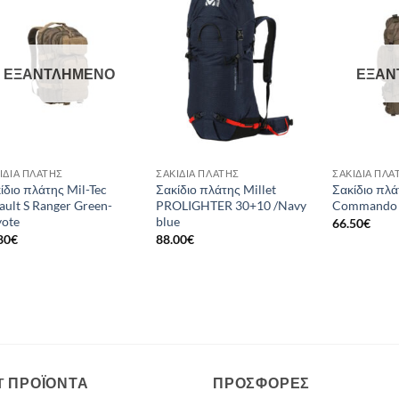
Add to
Add to
wishlist
wishlist
ΕΞΑΝΤΛΗΜΈΝΟ
ΕΞΑΝ
ΊΔΙΑ ΠΛΆΤΗΣ
ΣΑΚΊΔΙΑ ΠΛΆΤΗΣ
ΣΑΚΊΔΙΑ ΠΛΆ
ίδιο πλάτης Mil-Tec
Σακίδιο πλάτης Millet
Σακίδιο πλά
ault S Ranger Green-
PROLIGHTER 30+10 /Navy
Commando 
ote
blue
66.50
€
80
€
88.00
€
T ΠΡΟΪΌΝΤΑ
ΠΡΟΣΦΟΡΈΣ