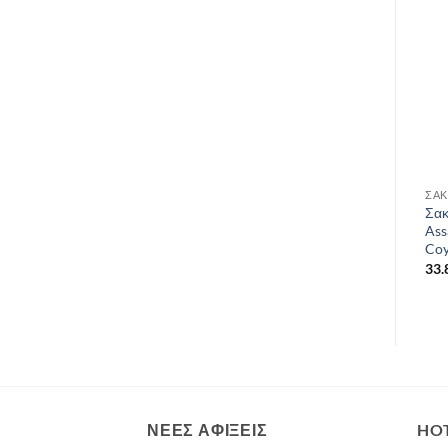
Add to
Add to
wishlist
wishlist
ΣΑΚΊΔΙΑ ΠΛΆΤΗΣ
ΣΑΚΊΔΙΑ ΠΛΆΤΗΣ
ΣΑΚ
Σακίδιο Millet / Ubic 20 / Sky
Σακίδιο πλάτης Contour
Σακ
Diver
50:60s Granite grey Vango
Ass
Coy
65.99
€
129.00
€
33.
ΝΈΕΣ ΑΦΊΞΕΙΣ
HO