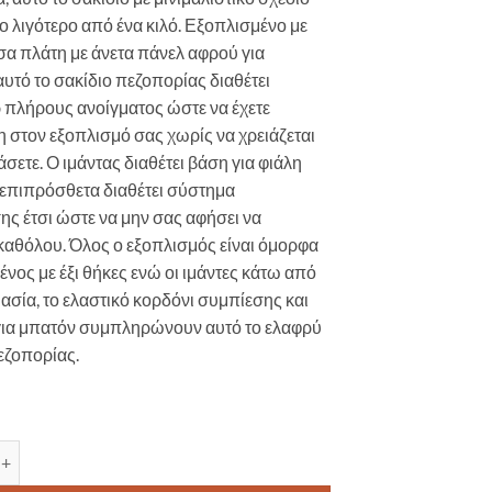
ίγο λιγότερο από ένα κιλό. Εξοπλισμένο με
α πλάτη με άνετα πάνελ αφρού για
αυτό το σακίδιο πεζοπορίας διαθέτει
πλήρους ανοίγματος ώστε να έχετε
στον εξοπλισμό σας χωρίς να χρειάζεται
άσετε. Ο ιμάντας διαθέτει βάση για φιάλη
 επιπρόσθετα διαθέτει σύστημα
ς έτσι ώστε να μην σας αφήσει να
καθόλου. Όλος ο εξοπλισμός είναι όμορφα
ένος με έξι θήκες ενώ οι ιμάντες κάτω από
ασία, το ελαστικό κορδόνι συμπίεσης και
για μπατόν συμπληρώνουν αυτό το ελαφρύ
εζοπορίας.
κίδιο πεζοπορίας Millet WANAKA 40lt /Μπλε ποσότητα