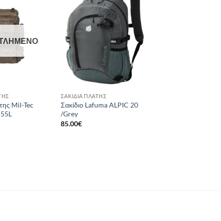
Add to
Add to
wishlist
wishlist
ΤΛΗΜΈΝΟ
ΤΗΣ
ΣΑΚΊΔΙΑ ΠΛΆΤΗΣ
της Mil-Tec
Σακίδιο Lafuma ALPIC 20
55L
/Grey
85.00
€