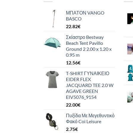
ΜΠΑΤΟΝ VANGO
BASCO
22.82
€
Σκίαστρο Bestway
Beach Tent Pavillo
Ground 2 2.00 x 1.20 x
0.95 m
12.56
€
T-SHIRT ΓΥΝΑΙΚΕΙΟ
EIDER FLEX
JACQUARD TEE 2.0 W
AGAVE GREEN
EIV5076_9154
22.00
€
Πυξίδα Με Μεγεθυντικό
Φακό Coi Leisure
2.75
€