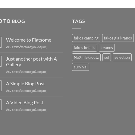
35.90€.
είναι
33.5
Ό ΤΟ BLOG
TAGS
fakos camping
fakos gia kranos
Welcome to Flatsome
στο
Δεν επιτρέπεται σχολιασμός
fakos kefalis
keanos
Welcome
to
NoXmlSkroutz
sel
selection
Just another post with A
Flatsome
Gallery
survival
στο
Δεν επιτρέπεται σχολιασμός
Just
another
A Simple Blog Post
post
στο
Δεν επιτρέπεται σχολιασμός
with
A
A
Simple
A Video Blog Post
Gallery
Blog
στο
Δεν επιτρέπεται σχολιασμός
Post
A
Video
Blog
Post