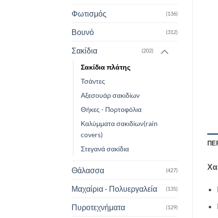
Φωτισμός
(136)
Βουνό
(312)
Σακίδια
(202)
Σακίδια πλάτης
Τσάντες
Αξεσουάρ σακιδίων
Θήκες - Πορτοφόλια
Καλύμματα σακιδίων(rain
covers)
ΠΕ
Στεγανά σακίδια
Χα
Θάλασσα
(427)
Μαχαίρια - Πολυεργαλεία
(135)
Πυροτεχνήματα
(129)