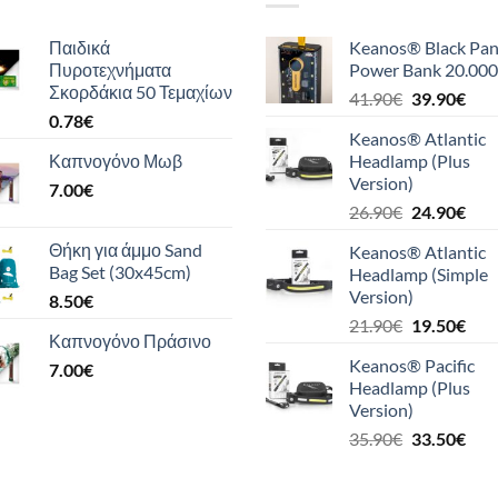
Παιδικά
Keanos® Black Pan
Πυροτεχνήματα
Power Bank 20.000
Σκορδάκια 50 Τεμαχίων
Original
Η
41.90
€
39.90
€
0.78
€
price
τρέ
Keanos® Atlantic
was:
τιμή
Καπνογόνο Μωβ
Headlamp (Plus
41.90€.
είναι
Version)
7.00
€
39.9
Original
Η
26.90
€
24.90
€
price
τρέ
Θήκη για άμμο Sand
Keanos® Atlantic
was:
τιμή
Bag Set (30x45cm)
Headlamp (Simple
26.90€.
είναι
Version)
8.50
€
24.9
Original
Η
21.90
€
19.50
€
Καπνογόνο Πράσινο
price
τρέ
Keanos® Pacific
7.00
€
was:
τιμή
Headlamp (Plus
21.90€.
είναι
Version)
19.5
Original
Η
35.90
€
33.50
€
price
τρέ
was:
τιμή