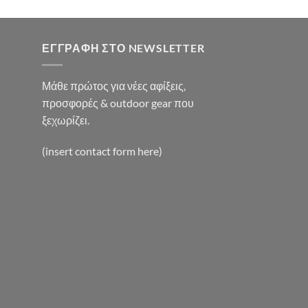
:
0€.
ΕΓΓΡΑΦΉ ΣΤΟ NEWSLETTER
Μάθε πρώτος για νέες αφίξεις,
προσφορές & outdoor gear που
ξεχωρίζει.
(insert contact form here)