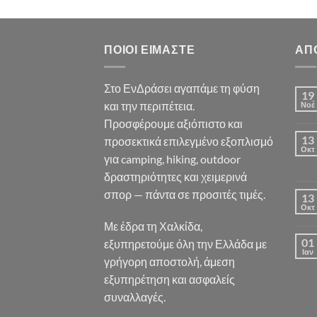
ΠΟΙΟΙ ΕΊΜΑΣΤΕ
ΑΠ
Στο ΕνΔράσει αγαπάμε τη φύση
19
και την περιπέτεια.
Νοέ
Προσφέρουμε αξιόπιστο και
13
προσεκτικά επιλεγμένο εξοπλισμό
Οκτ
για camping, hiking, outdoor
δραστηριότητες και χειμερινά
σπορ — πάντα σε προσιτές τιμές.
13
Οκτ
Με έδρα τη Χαλκίδα,
01
εξυπηρετούμε όλη την Ελλάδα με
Ιαν
γρήγορη αποστολή, άμεση
εξυπηρέτηση και ασφαλείς
συναλλαγές.