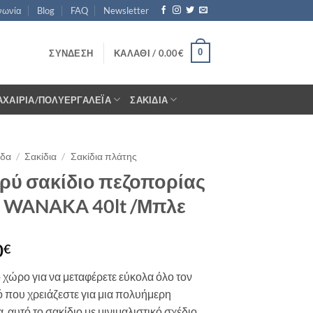
νωνία
Blog
FAQ
Newsletter
0
ΣΎΝΔΕΣΗ
ΚΑΛΆΘΙ /
0.00
€
ΑΧΑΊΡΙΑ/ΠΟΛΥΕΡΓΑΛΈΙΑ
ΣΑΚΊΔΙΑ
ίδα
/
Σακίδια
/
Σακίδια πλάτης
ρύ σακίδιο πεζοπορίας
et WANAKA 40lt /Μπλε
0
€
 χώρο για να μεταφέρετε εύκολα όλο τον
 που χρειάζεστε για μια πολυήμερη
, αυτό το σακίδιο με μινιμαλιστικό σχέδιο