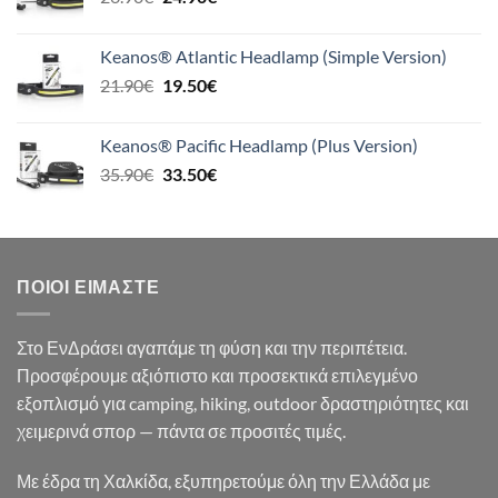
price
τρέχουσα
was:
τιμή
Keanos® Atlantic Headlamp (Simple Version)
26.90€.
είναι:
Original
Η
21.90
€
19.50
€
24.90€.
price
τρέχουσα
was:
τιμή
Keanos® Pacific Headlamp (Plus Version)
21.90€.
είναι:
Original
Η
35.90
€
33.50
€
19.50€.
price
τρέχουσα
was:
τιμή
35.90€.
είναι:
33.50€.
ΠΟΙΟΙ ΕΊΜΑΣΤΕ
Στο ΕνΔράσει αγαπάμε τη φύση και την περιπέτεια.
Προσφέρουμε αξιόπιστο και προσεκτικά επιλεγμένο
εξοπλισμό για camping, hiking, outdoor δραστηριότητες και
χειμερινά σπορ — πάντα σε προσιτές τιμές.
Με έδρα τη Χαλκίδα, εξυπηρετούμε όλη την Ελλάδα με