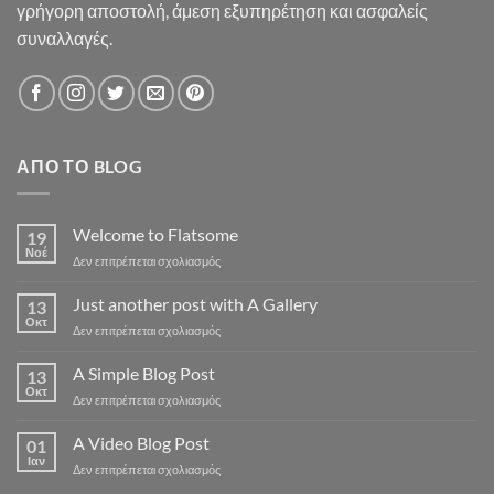
γρήγορη αποστολή, άμεση εξυπηρέτηση και ασφαλείς
συναλλαγές.
ΑΠΌ ΤΟ BLOG
Welcome to Flatsome
19
Νοέ
στο
Δεν επιτρέπεται σχολιασμός
Welcome
to
Just another post with A Gallery
13
Flatsome
Οκτ
στο
Δεν επιτρέπεται σχολιασμός
Just
another
A Simple Blog Post
13
post
Οκτ
στο
Δεν επιτρέπεται σχολιασμός
with
A
A
Simple
A Video Blog Post
Gallery
01
Blog
Ιαν
στο
Δεν επιτρέπεται σχολιασμός
Post
A