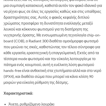
μια συμπαγή κατασκευή, καθιστά αυτόν τον φακό ιδανικό για
να ρίχνει φως σε όλες τις εργασίες καθώς και στις υπαίθριες
δραστηριότητες σας. Αυτός ο φακός κεφαλής διπλού
χρώματος προσφέρει τη δυνατότητα εναλλαγής μεταξύ
λευκού και κόκκινου φωτισμού για τη διατήρηση της
νυχτερινής όρασης. Με ενσωματωμένη τεχνολογία chip-on-
board (COB), ο Radiant 300 διαθέτει ομοιόμορφο φωτισμό
που μειώνει τις σκιές, καθιστώντας τον τέλειο σύντροφο για
κάθε εργασία, ερασιτεχνική ή επαγγελματική. Εκτός από τα
τέσσερα mode φωτισμού και την εύκολη λειτουργία με το
πάτημα ενός κουμπιού, αυτή η ευέλικτη λύση φωτισμού
hands-free είναι ανθεκτική στα χτυπήματα αλλά και στο νερό
(IPX4), και διαθέτει σώμα που μπορεί να κάνει κλίση 90
μοιρών για εύκολη ρύθμιση της δέσμης.
Χαρακτηριστικά:
Άνετο, ρυθμιζόμενο λουράκι