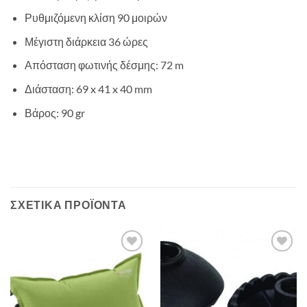
Ρυθμιζόμενη κλίση 90 μοιρών
Μέγιστη διάρκεια 36 ώρες
Απόσταση φωτινής δέσμης: 72 m
Διάσταση:
‎69 x 41 x 40
mm
Βάρος: 90 gr
ΣΧΕΤΙΚΆ ΠΡΟΪΌΝΤΑ
Add to
Add to
wishlist
wishlist