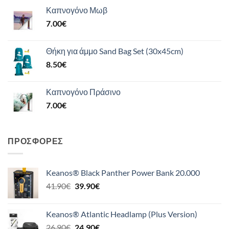
Καπνογόνο Μωβ
7.00
€
Θήκη για άμμο Sand Bag Set (30x45cm)
8.50
€
Καπνογόνο Πράσινο
7.00
€
ΠΡΟΣΦΟΡΈΣ
Keanos® Black Panther Power Bank 20.000
Original
Η
41.90
€
39.90
€
price
τρέχουσα
was:
τιμή
Keanos® Atlantic Headlamp (Plus Version)
41.90€.
είναι:
Original
Η
26.90
€
24.90
€
39.90€.