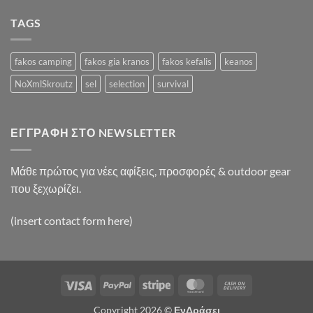
Video
Blog
TAGS
Post
fakos camping
fakos gia kranos
fakos kefalis
keanos
NoXmlSkroutz
sel
selection
survival
ΕΓΓΡΑΦΉ ΣΤΟ NEWSLETTER
Μάθε πρώτος για νέες αφίξεις, προσφορές & outdoor gear
που ξεχωρίζει.
(insert contact form here)
Visa
PayPal
Stripe
MasterCard
Cash
On
Copyright 2026 ©
ΕνΔράσει