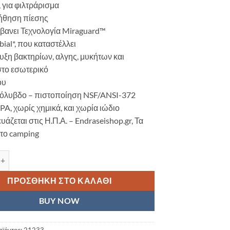
 για φιλτράρισμα
ήθηση πίεσης
βανει Τεχνολογία Miraguard™
bial*, που καταστέλλει
υξη βακτηρίων, αλγης, μυκήτων και
στο εσωτερικό
ου
μόλυβδο – πιστοποίηση NSF/ANSI-372
PA, χωρίς χημικά, και χωρία ιώδιο
υάζεται στις Η.Π.Α. – Endraseishop.gr, Τα
 το camping
 FRONTIER MAX MULTI FUNCTION FILTRATION ποσότητα
ΠΡΟΣΘΉΚΗ ΣΤΟ ΚΑΛΆΘΙ
BUY NOW
οϊόντος:
21233