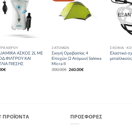
wishlist
wishlist
ΕΞΑΝ
ΤΡΑ ΝΕΡΟΎ
2 ΑΤΌΜΩΝ
ΣΧΟΙΝΙΆ - Κ
UAMIRA ΑΣΚΟΣ 2L ME
Σκηνή Ορειβασίας 4
Ελαστικό σχ
ΟΔ.ΦΙΛΤΡΟΥ ΚΑΙ
Εποχών (2 Ατόμων) Salewa
μεταλλικούς
ΤΛΙΑ ΠΙΕΣΗΣ
Micra II
Original
Η
00
€
300.00
€
260.00
€
price
τρέχουσα
was:
τιμή
300.00€.
είναι:
260.00€.
T ΠΡΟΪΌΝΤΑ
ΠΡΟΣΦΟΡΈΣ