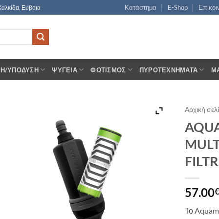
Κατάστημα
E-Shop
Επικοι
Χαλκίδα, Εύβοια
ΣΗ/ΥΠΌΔΥΣΗ
ΨΥΓΕΊΑ
ΦΩΤΙΣΜΌΣ
ΠΥΡΟΤΕΧΝΉΜΑΤΑ
Μ
Αρχική σελ
AQUA
MULT
FILT
57.00
Το Aquami