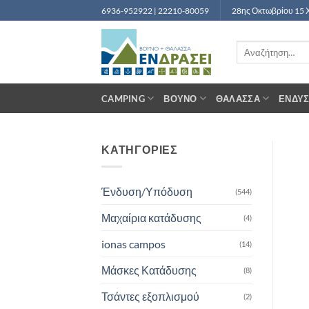
Μετάβαση
6936-952922 | 22210-80059
28ης Οκτωβρίου 15 
στο
περιεχόμενο
Αναζήτηση
για:
CAMPING
ΒΟΥΝΌ
ΘΆΛΑΣΣΑ
ΈΝΔΥ
ΚΑΤΗΓΟΡΙΕΣ
Ένδυση/Υπόδυση
(544)
Μαχαίρια κατάδυσης
(4)
ionas campos
(14)
Μάσκες Κατάδυσης
(8)
Τσάντες εξοπλισμού
(2)