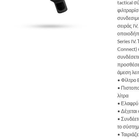
tactical 
φιλτραρίσ
συνδεσιμό
σειράς IV
οποιοδήπ
Series IV
Connect) 
συνδέσετε
προσθέσετ
άμεση λει
• Φίλτρο 
• Πιστοπο
λίτρα
• Ελαφρύ 
• Δέχεται
• Συνδέετ
το σύστη
• Ταιριάζ