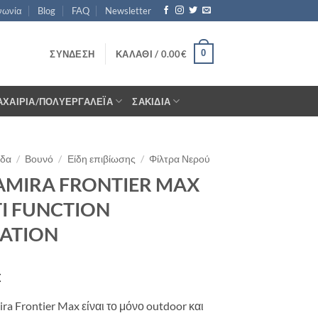
νωνία
Blog
FAQ
Newsletter
0
ΣΎΝΔΕΣΗ
ΚΑΛΆΘΙ /
0.00
€
ΑΧΑΊΡΙΑ/ΠΟΛΥΕΡΓΑΛΈΙΑ
ΣΑΚΊΔΙΑ
ίδα
/
Βουνό
/
Είδη επιβίωσης
/
Φίλτρα Νερού
MIRA FRONTIER MAX
I FUNCTION
RATION
€
ra Frontier Max είναι το μόνο outdoor και