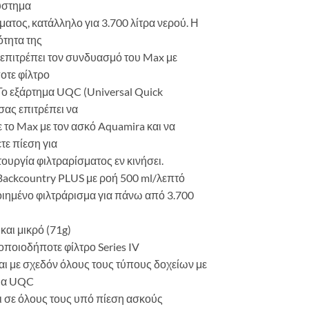
σύστημα
ματος, κατάλληλο για 3.700 λίτρα νερού. Η
τητα της
, επιτρέπει τον συνδυασμό του Max με
οτε φίλτρο
. Το εξάρτημα UQC (Universal Quick
σας επιτρέπει να
 το Max με τον ασκό Aquamira και να
ε πίεση για
τουργία φιλτραρίσματος εν κινήσει.
Backcountry PLUS με ροή 500 ml/λεπτό
ιημένο φιλτράρισμα για πάνω από 3.700
και μικρό (71g)
 οποιοδήποτε φίλτρο Series IV
αι με σχεδόν όλους τους τύπους δοχείων με
μα UQC
ει σε όλους τους υπό πίεση ασκούς