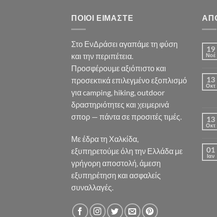
ΠΟΙΟΙ ΕΊΜΑΣΤΕ
ΑΠ
Στο ΕνΔράσει αγαπάμε τη φύση
19
και την περιπέτεια.
Νοέ
Προσφέρουμε αξιόπιστο και
13
προσεκτικά επιλεγμένο εξοπλισμό
Οκτ
για camping, hiking, outdoor
δραστηριότητες και χειμερινά
σπορ — πάντα σε προσιτές τιμές.
13
Οκτ
Με έδρα τη Χαλκίδα,
01
εξυπηρετούμε όλη την Ελλάδα με
Ιαν
γρήγορη αποστολή, άμεση
εξυπηρέτηση και ασφαλείς
συναλλαγές.