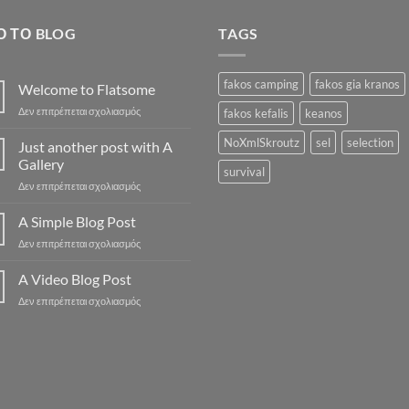
Ό ΤΟ BLOG
TAGS
fakos camping
fakos gia kranos
Welcome to Flatsome
στο
Δεν επιτρέπεται σχολιασμός
fakos kefalis
keanos
Welcome
to
NoXmlSkroutz
sel
selection
Just another post with A
Flatsome
Gallery
survival
στο
Δεν επιτρέπεται σχολιασμός
Just
another
A Simple Blog Post
post
στο
Δεν επιτρέπεται σχολιασμός
with
A
A
Simple
A Video Blog Post
Gallery
Blog
στο
Δεν επιτρέπεται σχολιασμός
Post
A
Video
Blog
Post