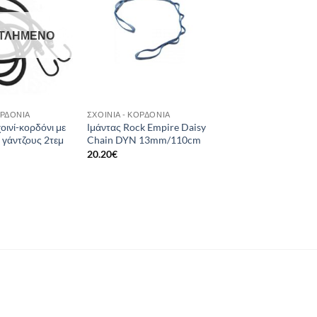
wishlist
wishlist
ΤΛΗΜΈΝΟ
ΟΡΔΌΝΙΑ
ΣΧΟΙΝΙΆ - ΚΟΡΔΌΝΙΑ
οινί-κορδόνι με
Ιμάντας Rock Empire Daisy
 γάντζους 2τεμ
Chain DYN 13mm/110cm
20.20
€