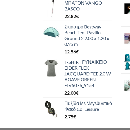
ΜΠΑΤΟΝ VANGO
BASCO
22.82
€
Σκίαστρο Bestway
Beach Tent Pavillo
Ground 2 2.00 x 1.20 x
0.95 m
12.56
€
T-SHIRT ΓΥΝΑΙΚΕΙΟ
EIDER FLEX
JACQUARD TEE 2.0 W
AGAVE GREEN
EIV5076_9154
22.00
€
Πυξίδα Με Μεγεθυντικό
Φακό Coi Leisure
2.75
€