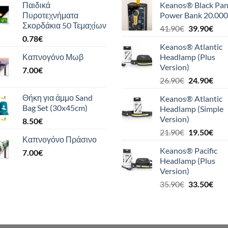
Παιδικά
Keanos® Black Pan
Πυροτεχνήματα
Power Bank 20.000
Σκορδάκια 50 Τεμαχίων
Original
Η
41.90
€
39.90
€
0.78
€
price
τρέ
Keanos® Atlantic
was:
τιμή
Καπνογόνο Μωβ
Headlamp (Plus
41.90€.
είναι
Version)
7.00
€
39.9
Original
Η
26.90
€
24.90
€
price
τρέ
Θήκη για άμμο Sand
Keanos® Atlantic
was:
τιμή
Bag Set (30x45cm)
Headlamp (Simple
26.90€.
είναι
Version)
8.50
€
24.9
Original
Η
21.90
€
19.50
€
Καπνογόνο Πράσινο
price
τρέ
Keanos® Pacific
7.00
€
was:
τιμή
Headlamp (Plus
21.90€.
είναι
Version)
19.5
Original
Η
35.90
€
33.50
€
price
τρέ
was:
τιμή
35.90€.
είναι
33.5