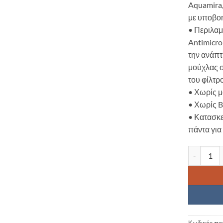
Aquamira,
με υποβο
• Περιλαμ
Antimicro
την ανάπτ
μούχλας 
του φίλτρ
• Χωρίς 
• Χωρίς B
• Κατασκε
πάντα για
AQUAMIRA
Κωδικός πρ