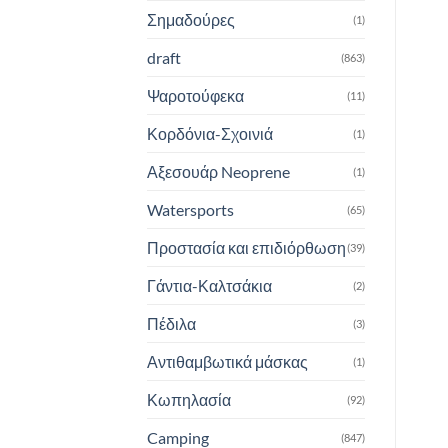
Σημαδούρες
(1)
draft
(863)
Ψαροτούφεκα
(11)
Κορδόνια-Σχοινιά
(1)
Αξεσουάρ Neoprene
(1)
Watersports
(65)
Προστασία και επιδιόρθωση
(39)
Γάντια-Καλτσάκια
(2)
Πέδιλα
(3)
Αντιθαμβωτικά μάσκας
(1)
Κωπηλασία
(92)
Camping
(847)