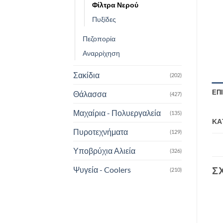
Φίλτρα Νερού
Πυξίδες
Πεζοπορία
Αναρρίχηση
Σακίδια
(202)
ΕΠ
Θάλασσα
(427)
Μαχαίρια - Πολυεργαλεία
(135)
ΚΑ
Πυροτεχνήματα
(129)
Υποβρύχια Αλιεία
(326)
Σ
Ψυγεία - Coolers
(210)
Προσφορά!
Add to
Add to