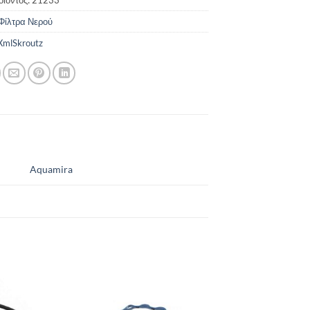
Φίλτρα Νερού
mlSkroutz
Aquamira
Add to
Add to