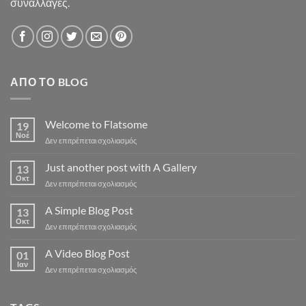
συναλλαγές.
ΑΠΌ ΤΟ BLOG
Welcome to Flatsome
19
Νοέ
στο
Δεν επιτρέπεται σχολιασμός
Welcome
to
Just another post with A Gallery
13
Flatsome
Οκτ
στο
Δεν επιτρέπεται σχολιασμός
Just
another
A Simple Blog Post
13
post
Οκτ
στο
Δεν επιτρέπεται σχολιασμός
with
A
A
Simple
A Video Blog Post
Gallery
01
Blog
Ιαν
στο
Δεν επιτρέπεται σχολιασμός
Post
A
Video
Blog