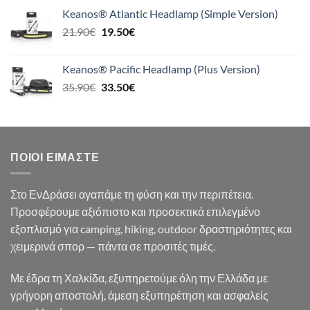
was:
τιμή
Keanos® Atlantic Headlamp (Simple Version)
26.90€.
είναι:
Original
Η
21.90
€
19.50
€
24.90€.
price
τρέχουσα
was:
τιμή
Keanos® Pacific Headlamp (Plus Version)
21.90€.
είναι:
Original
Η
35.90
€
33.50
€
19.50€.
price
τρέχουσα
was:
τιμή
35.90€.
είναι:
33.50€.
ΠΟΙΟΙ ΕΊΜΑΣΤΕ
Στο ΕνΔράσει αγαπάμε τη φύση και την περιπέτεια.
Προσφέρουμε αξιόπιστο και προσεκτικά επιλεγμένο
εξοπλισμό για camping, hiking, outdoor δραστηριότητες και
χειμερινά σπορ — πάντα σε προσιτές τιμές.
Με έδρα τη Χαλκίδα, εξυπηρετούμε όλη την Ελλάδα με
γρήγορη αποστολή, άμεση εξυπηρέτηση και ασφαλείς