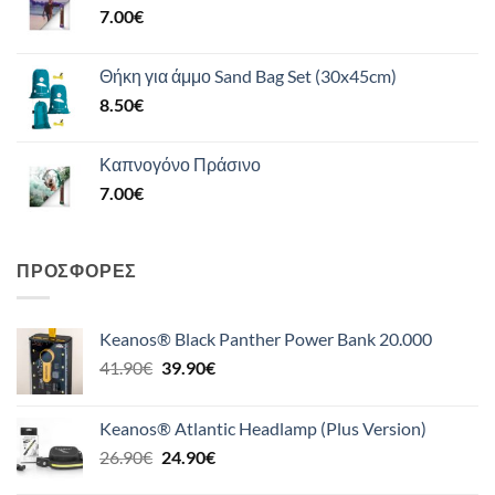
7.00
€
Θήκη για άμμο Sand Bag Set (30x45cm)
8.50
€
Καπνογόνο Πράσινο
7.00
€
ΠΡΟΣΦΟΡΈΣ
Keanos® Black Panther Power Bank 20.000
Original
Η
41.90
€
39.90
€
price
τρέχουσα
was:
τιμή
Keanos® Atlantic Headlamp (Plus Version)
41.90€.
είναι:
Original
Η
26.90
€
24.90
€
39.90€.
price
τρέχουσα