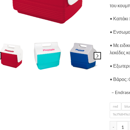
του κουμπ
• Καπάκι 
• Ενσωμα
• Με ειδι
λεκέδες κ
• Εξωτερι
• Βάρος: 
– Endrase
red
blu
%cf%84%c
ΦΟΡΗΤΟ Ψ