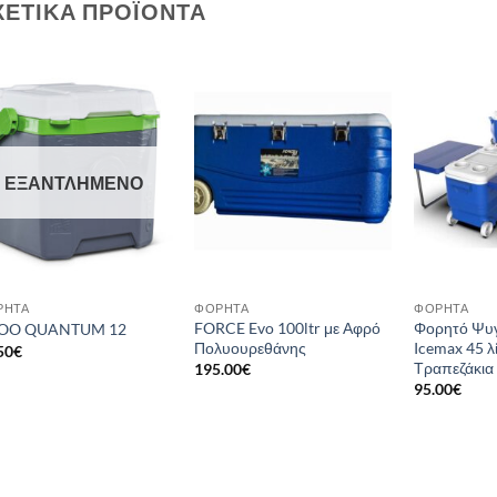
ΧΕΤΙΚΆ ΠΡΟΪΌΝΤΑ
Add to
Add to
wishlist
wishlist
ΕΞΑΝΤΛΗΜΈΝΟ
ΡΗΤΆ
ΦΟΡΗΤΆ
ΦΟΡΗΤΆ
FORCE Evo 100ltr με Αφρό
Φορητό Ψυγ
LOO QUANTUM 12
Πολυουρεθάνης
Icemax 45 λ
50
€
Τραπεζάκια
195.00
€
95.00
€