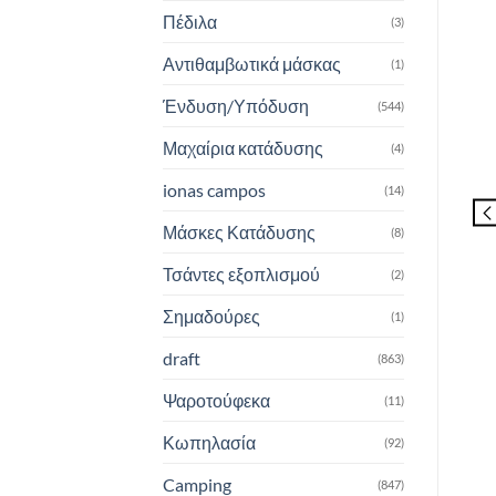
Πέδιλα
(3)
Αντιθαμβωτικά μάσκας
(1)
Ένδυση/Υπόδυση
(544)
Μαχαίρια κατάδυσης
(4)
ionas campos
(14)
Μάσκες Κατάδυσης
(8)
Τσάντες εξοπλισμού
(2)
Σημαδούρες
(1)
draft
(863)
Ψαροτούφεκα
(11)
Κωπηλασία
(92)
Camping
(847)