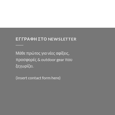
0€.
χουσα
:
0€.
ΕΓΓΡΑΦΉ ΣΤΟ NEWSLETTER
Μάθε πρώτος για νέες αφίξεις,
προσφορές & outdoor gear που
ξεχωρίζει.
(insert contact form here)