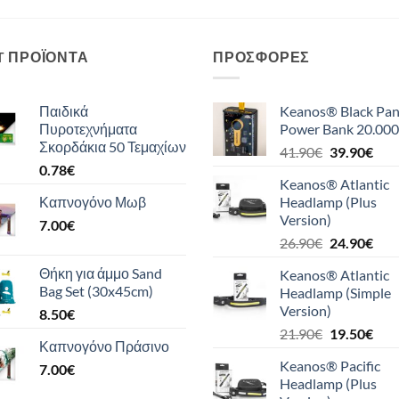
T ΠΡΟΪΌΝΤΑ
ΠΡΟΣΦΟΡΈΣ
Παιδικά
Keanos® Black Pan
Πυροτεχνήματα
Power Bank 20.000
Σκορδάκια 50 Τεμαχίων
Original
Η
41.90
€
39.90
€
0.78
€
price
τρέ
Keanos® Atlantic
was:
τιμή
Καπνογόνο Μωβ
Headlamp (Plus
41.90€.
είναι
Version)
7.00
€
39.9
Original
Η
26.90
€
24.90
€
price
τρέ
Θήκη για άμμο Sand
Keanos® Atlantic
was:
τιμή
Bag Set (30x45cm)
Headlamp (Simple
26.90€.
είναι
Version)
8.50
€
24.9
Original
Η
21.90
€
19.50
€
Καπνογόνο Πράσινο
price
τρέ
Keanos® Pacific
7.00
€
was:
τιμή
Headlamp (Plus
21.90€.
είναι