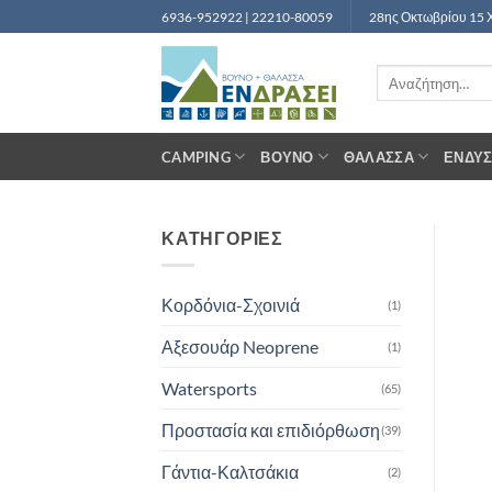
Μετάβαση
6936-952922 | 22210-80059
28ης Οκτωβρίου 15 
στο
περιεχόμενο
Αναζήτηση
για:
CAMPING
ΒΟΥΝΌ
ΘΆΛΑΣΣΑ
ΈΝΔΥ
ΚΑΤΗΓΟΡΙΕΣ
Κορδόνια-Σχοινιά
(1)
Αξεσουάρ Neoprene
(1)
Watersports
(65)
Προστασία και επιδιόρθωση
(39)
Γάντια-Καλτσάκια
(2)