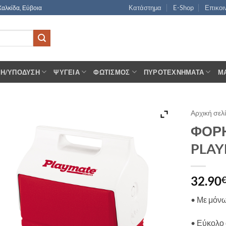
Κατάστημα
E-Shop
Επικοι
Χαλκίδα, Εύβοια
ΣΗ/ΥΠΌΔΥΣΗ
ΨΥΓΕΊΑ
ΦΩΤΙΣΜΌΣ
ΠΥΡΟΤΕΧΝΉΜΑΤΑ
Μ
Αρχική σελ
ΦΟΡΗ
PLAY
32.90
• Με μόν
• Εύκολο 