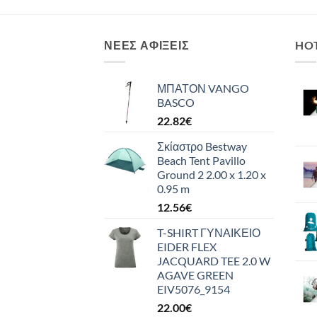
ΝΈΕΣ ΑΦΊΞΕΙΣ
HO
ΜΠΑΤΟΝ VANGO
BASCO
22.82
€
Σκίαστρο Bestway
Beach Tent Pavillo
Ground 2 2.00 x 1.20 x
0.95 m
12.56
€
T-SHIRT ΓΥΝΑΙΚΕΙΟ
EIDER FLEX
JACQUARD TEE 2.0 W
AGAVE GREEN
EIV5076_9154
22.00
€