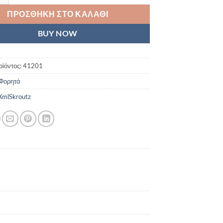
ΠΡΟΣΘΉΚΗ ΣΤΟ ΚΑΛΆΘΙ
BUY NOW
οϊόντος:
41201
Φορητά
mlSkroutz