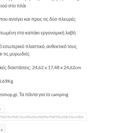
ιού στο πλάι
που ανοίγει και προς τις δύο πλευρές
τωμένη στο καπάκι εργονομική λαβή
κό εσωτερικό πλαστικό, ανθεκτικό τους
αι τις μυρωδιές
κές διαστάσεις: 24,62 x 17,48 x 24,62cm
0,69Kg
ishop.gr, Τα πάντα για το camping
e
f%85%cf%81%ce%ba%ce%bf%cf%85%ce%b1%ce%b6
ΥΓΕΙΟ IGLOO PLAYMATE MINI ποσότητα