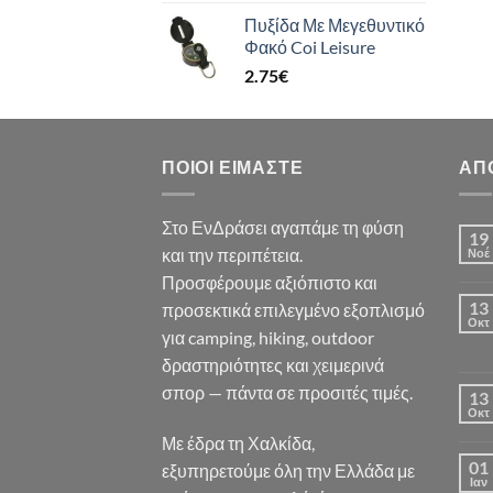
Πυξίδα Με Μεγεθυντικό
Φακό Coi Leisure
2.75
€
ΠΟΙΟΙ ΕΊΜΑΣΤΕ
ΑΠ
Στο ΕνΔράσει αγαπάμε τη φύση
19
και την περιπέτεια.
Νοέ
Προσφέρουμε αξιόπιστο και
13
προσεκτικά επιλεγμένο εξοπλισμό
Οκτ
για camping, hiking, outdoor
δραστηριότητες και χειμερινά
σπορ — πάντα σε προσιτές τιμές.
13
Οκτ
Με έδρα τη Χαλκίδα,
01
εξυπηρετούμε όλη την Ελλάδα με
Ιαν