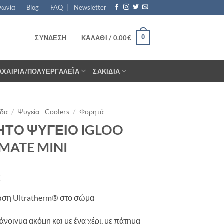
νωνία
Blog
FAQ
Newsletter
0
ΣΎΝΔΕΣΗ
ΚΑΛΆΘΙ /
0.00
€
ΑΧΑΊΡΙΑ/ΠΟΛΥΕΡΓΑΛΈΙΑ
ΣΑΚΊΔΙΑ
ίδα
/
Ψυγεία - Coolers
/
Φορητά
ΤΟ ΨΥΓΕΙΟ IGLOO
MATE MINI
€
ωση Ultratherm® στο σώμα
άνοιγμα ακόμη και με ένα χέρι, με πάτημα