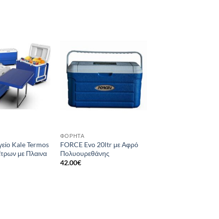
Add to
Add to
wishlist
wishlist
ΦΟΡΗΤΆ
είο Kale Termos
FORCE Evo 20ltr με Αφρό
ίτρων με Πλαινα
Πολυουρεθάνης
42.00
€