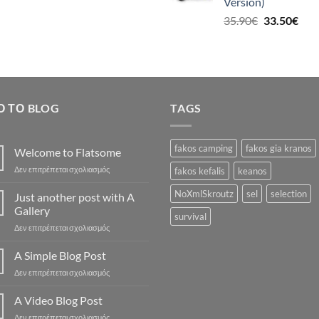
Version)
19.5
Original
Η
35.90
€
33.50
€
price
τρέ
was:
τιμή
35.90€.
είναι
33.5
Ό ΤΟ BLOG
TAGS
fakos camping
fakos gia kranos
Welcome to Flatsome
στο
Δεν επιτρέπεται σχολιασμός
fakos kefalis
keanos
Welcome
to
NoXmlSkroutz
sel
selection
Just another post with A
Flatsome
Gallery
survival
στο
Δεν επιτρέπεται σχολιασμός
Just
another
A Simple Blog Post
post
στο
Δεν επιτρέπεται σχολιασμός
with
A
A
Simple
A Video Blog Post
Gallery
Blog
στο
Δεν επιτρέπεται σχολιασμός