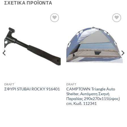
ΣΧΕΤΙΚΆ ΠΡΟΪΌΝΤΑ
Add to
Add to
wishlist
wishlist
DRAFT
DRAFT
CAMPTOWN Triangle Auto
ΣΦΥΡΙ STUBAI ROCKY 916401
Shelter, Αυτόματη Σκηνή
Παραλίας 290x270x115(ύψος)
cm, Κωδ. 112341