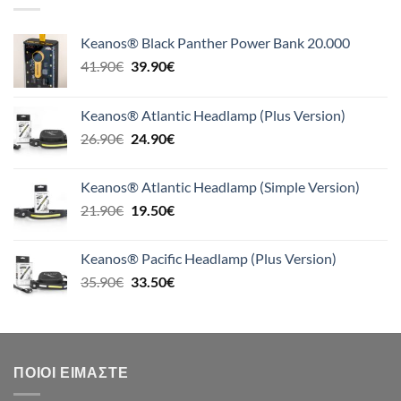
Keanos® Black Panther Power Bank 20.000
Original
Η
41.90
€
39.90
€
price
τρέχουσα
was:
τιμή
Keanos® Atlantic Headlamp (Plus Version)
41.90€.
είναι:
Original
Η
26.90
€
24.90
€
39.90€.
price
τρέχουσα
was:
τιμή
Keanos® Atlantic Headlamp (Simple Version)
26.90€.
είναι:
Original
Η
21.90
€
19.50
€
24.90€.
price
τρέχουσα
was:
τιμή
Keanos® Pacific Headlamp (Plus Version)
21.90€.
είναι:
Original
Η
35.90
€
33.50
€
19.50€.
price
τρέχουσα
was:
τιμή
35.90€.
είναι:
33.50€.
ΠΟΙΟΙ ΕΊΜΑΣΤΕ