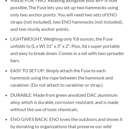
MADE FOR TWO: Relaxing alongside your BFF is now
possible. The Fuse lets you set up two hammocks using
only two anchor points. You will need two sets of ENO
straps (not included), two ENO hammocks (not included),
and two sturdy anchor points.
LIGHTWEIGHT: Weighing only 9.8 ounces, the Fuse
unfolds to (L x W) 31″ x 3″ x 2″. Plus, itâ s super portable
and easy to break down. Comes in a set with two spreader
bars.
EASY TO SET UP: Simply attach the Fuse to each
hammock using the rope between the hammock and
carabiner. (Do not attach to carabiner or strap.)
DURABLE: Made from green anodized DAC aluminum
alloy, which is durable, corrosion-resistant, and is made
without the use of toxic chemicals.
ENO GIVES BACK: ENO loves the outdoors and shows it
by donating to organizations that preserve our wild