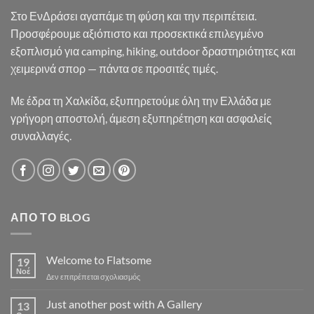
Στο ΕνΔράσει αγαπάμε τη φύση και την περιπέτεια.
Προσφέρουμε αξιόπιστο και προσεκτικά επιλεγμένο
εξοπλισμό για camping, hiking, outdoor δραστηριότητες και
χειμερινά σπορ — πάντα σε προσιτές τιμές.
Με έδρα τη Χαλκίδα, εξυπηρετούμε όλη την Ελλάδα με
γρήγορη αποστολή, άμεση εξυπηρέτηση και ασφαλείς
συναλλαγές.
ΑΠΌ ΤΟ BLOG
Welcome to Flatsome
19
Νοέ
στο
Δεν επιτρέπεται σχολιασμός
Welcome
to
Just another post with A Gallery
13
Flatsome