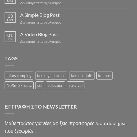
Οκτ
στο
Δεν επιτρέπεται σχολιασμός
Just
another
A Simple Blog Post
13
post
Οκτ
στο
Δεν επιτρέπεται σχολιασμός
with
A
A
Simple
A Video Blog Post
Gallery
01
Blog
Ιαν
στο
Δεν επιτρέπεται σχολιασμός
Post
A
Video
Blog
TAGS
Post
fakos camping
fakos gia kranos
fakos kefalis
keanos
NoXmlSkroutz
sel
selection
survival
ΕΓΓΡΑΦΉ ΣΤΟ NEWSLETTER
Μάθε πρώτος για νέες αφίξεις, προσφορές & outdoor gear
που ξεχωρίζει.